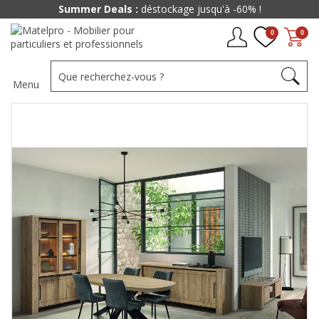
Summer Deals :
déstockage jusqu'à -60% !
0
0
Menu