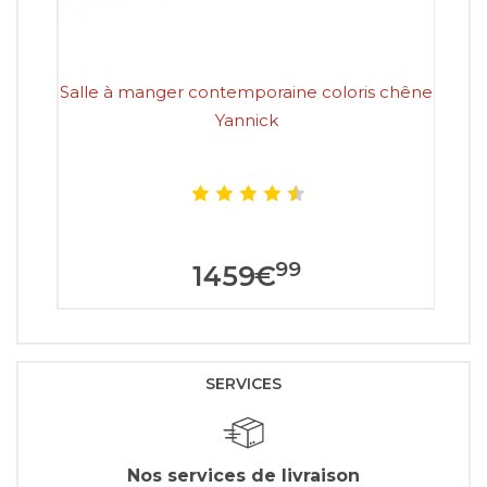
Salle à manger contemporaine coloris chêne
S
Yannick
99
1459
€
SERVICES
Nos services de livraison