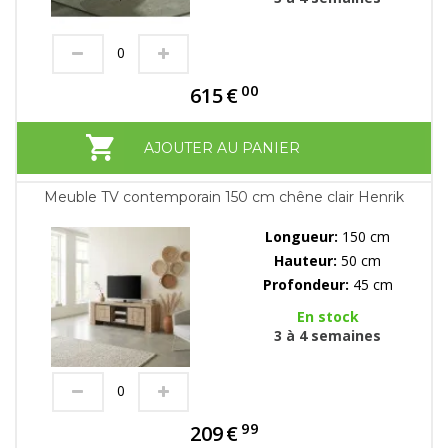
00
615
€
AJOUTER AU PANIER
Meuble TV contemporain 150 cm chêne clair Henrik
Longueur:
150 cm
Hauteur:
50 cm
Profondeur:
45 cm
En stock
3 à 4 semaines
99
209
€