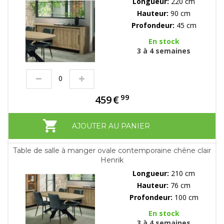
Longueur:
220 cm
Hauteur:
90 cm
Profondeur:
45 cm
En stock
3 à 4 semaines
99
459
€
AJOUTER AU PANIER
Table de salle à manger ovale contemporaine chêne clair
Henrik
Longueur:
210 cm
Hauteur:
76 cm
Profondeur:
100 cm
En stock
3 à 4 semaines