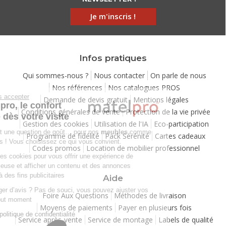
Je m'inscris !
Infos pratiques
Qui sommes-nous ?
Nous contacter
On parle de nous
Nos références
Nos catalogues PROS
Continuer sans accepter
Demande de devis gratuit
Mentions légales
Chez Matelpro, le confort
Conditions générales de vente
Protection de la vie privée
commence dès votre visite
Gestion des cookies
Utilisation de l'IA
Eco-participation
Le
confort
, c'est une question de goût… pour nos
meubles
comme
Programme de fidélité
Pack Sérénité
Cartes cadeaux
pour nos cookies ! Vous choisissez ce qui vous convient.
Codes promos
Location de mobilier professionnel
Nous utilisons des cookies pour vous offrir une expérience de
navigation moelleuse et afficher un contenu et des annonces
personnalisées à des fins publicitaires
Aide
Besoin de changer d’avis ? Pas de souci, vous pouvez ajuster vos
Foire Aux Questions
Méthodes de livraison
préférences à tout moment
Moyens de paiements
Payer en plusieurs fois
Consulter notre politique de confidentialité
Service après-vente
Service de montage
Labels de qualité