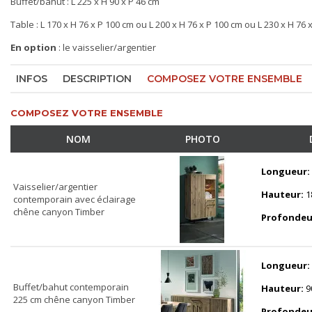
Buffet/bahut : L 225 x H 90 x P 46 cm
Table : L 170 x H 76 x P 100 cm ou L 200 x H 76 x P 100 cm ou L 230 x H 76 
En option
: le vaisselier/argentier
INFOS
DESCRIPTION
COMPOSEZ VOTRE ENSEMBLE
COMPOSEZ VOTRE ENSEMBLE
NOM
PHOTO
Longueur:
Vaisselier/argentier
Hauteur:
1
contemporain avec éclairage
chêne canyon Timber
Profondeu
Longueur:
Buffet/bahut contemporain
Hauteur:
9
225 cm chêne canyon Timber
Profondeu