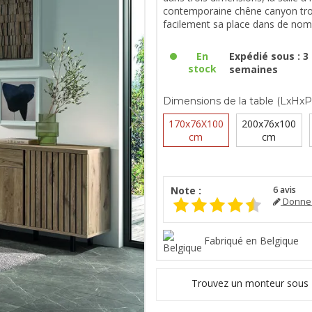
contemporaine chêne canyon tr
facilement sa place dans de nomb
En
Expédié sous : 3 
stock
semaines
Dimensions de la table (LxHxP)
170x76X100
200x76x100
cm
cm
Note :
6
avis
Donnez
Fabriqué en Belgique
Trouvez un monteur sous