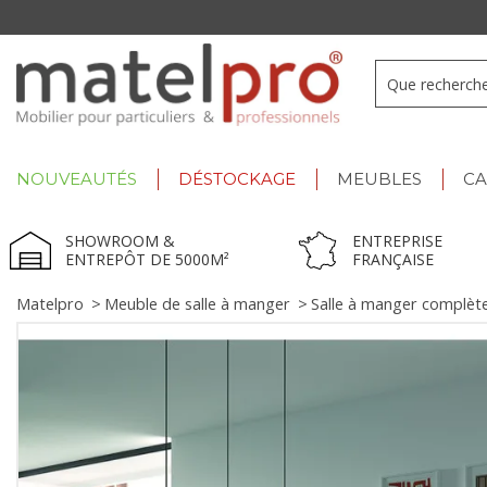
+33 3 66 722 898
- Lu-Ve : 9h-12h30/13h30-17h
NOUVEAUTÉS
DÉSTOCKAGE
MEUBLES
C
SHOWROOM &
ENTREPRISE
ENTREPÔT DE 5000M²
FRANÇAISE
Matelpro
>
Meuble de salle à manger
>
Salle à manger complèt