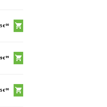
00
75
€
99
89
€
00
75
€