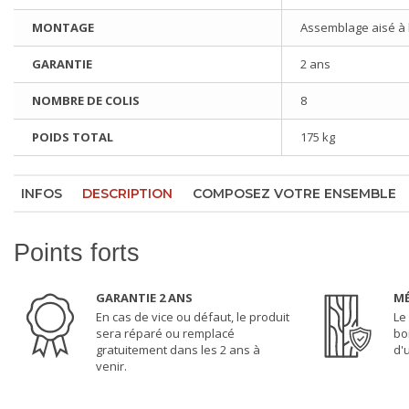
MONTAGE
Assemblage aisé à l'
GARANTIE
2 ans
NOMBRE DE COLIS
8
POIDS TOTAL
175 kg
INFOS
DESCRIPTION
COMPOSEZ VOTRE ENSEMBLE
Points forts
GARANTIE 2 ANS
MÉ
En cas de vice ou défaut, le produit
Le
sera réparé ou remplacé
bo
gratuitement dans les 2 ans à
d'
venir.