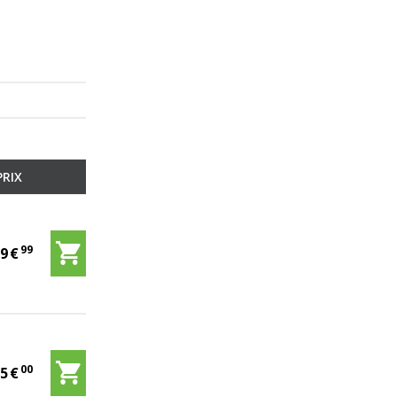
PRIX
99
59
€
00
35
€