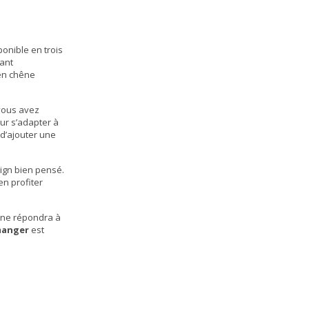
onible en trois
tant
 en chêne
 vous avez
our s’adapter à
 d’ajouter une
sign bien pensé.
en profiter
ine
répondra à
 manger
est