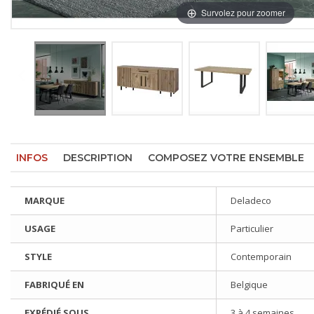
Survolez pour zoomer
INFOS
DESCRIPTION
COMPOSEZ VOTRE ENSEMBLE
MARQUE
Deladeco
USAGE
Particulier
STYLE
Contemporain
FABRIQUÉ EN
Belgique
EXPÉDIÉ SOUS
3 à 4 semaines