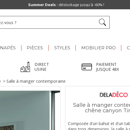
Summer Deals :
déstockage jusqu'à -60% !
ANAPÉS
PIÈCES
STYLES
MOBILIER PRO
C
DIRECT
PAIEMENT
USINE
JUSQUE 48X
e
>
Salle à manger contemporaine
Salle à manger cont
chêne canyon T
Composée d'un bahut et d'un tab
dans trois dimensions, la salle 