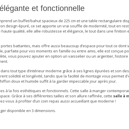
légante et fonctionnelle
end un buffet/bahut spacieux de 225 cm et une table rectangulaire disp
son design épuré, ce set apporte un vrai souffle de modernité, tout en res
ute qualité, elle allie robustesse et élégance, le tout dans une finition
 portes battantes, mais offre aussi beaucoup d’espace pour tout ce dont
ble, parfaite pour vos moments en famille ou entre amis, elle est conçue p
lète
, vous pouvez ajouter en option un vaisselier ou un argentier, histoire
ment.
 dans tout type d’intérieur moderne grâce à ses lignes épurées et son de
t solidité et longévité, tandis que la facilité de montage vous permet d'
hiffon doux et humide suffit à la garder impeccable jour après jour.
à la fois esthétiques et fonctionnels. Cette
salle à manger contempora
ace. Grâce à ses différentes tailles et son allure raffinée, cette
salle à
z-vous à profiter d’un coin repas aussi accueillant que moderne !
ger disponible en 3 dimensions.