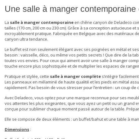
Une salle à manger contemporaine é
La
salle à manger contemporaine
en chêne canyon de Deladeco compr
tailles (170 cm, 200 cm ou 230 cm). Grâce à sa conception astucieuse et 
incroyablement pratique. Fabriquée en Belgique avec des matériaux de ha
canyon ultra tendance.
Le buffet est non seulement élégant avec ses poignées en métal et ses
besoin : vaisselle, déco, ou même vos petits secrets ! Que dire de la ta
toutes vos envies. Pour ceux qui aiment avoir une
salle à manger comp
touche encore plus sophistiquée et de multiplier les espaces de range
Pratique et stylée, cette
salle à manger complète
s’intègre facilement
Les panneaux en mélaminé de haute qualité et les pieds en métal assuren
rapidement. Pas besoin de vous stresser pour l’entretien : un coup de c
Avec Deladeco, vous optez pour une marque reconnue pour ses meubles 
vos attentes les plus exigeantes, que vous ayez un petit ou un grand esp
conçue pour sublimer chaque moment passé autour de la table. Prépare
Elle se compose de deux éléments : un buffet/bahut et une table à man
Dimensions
: