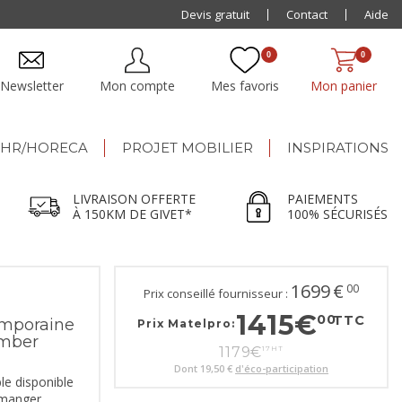
Paiement jusqu'à
Devis gratuit
48x
Contact
Aide
0
0
Newsletter
Mon compte
Mes favoris
Mon panier
HR/HORECA
PROJET MOBILIER
INSPIRATIONS
LIVRAISON OFFERTE
PAIEMENTS
À 150KM DE GIVET*
100% SÉCURISÉS
1699
€
00
Prix conseillé fournisseur :
1415
€
00
TTC
emporaine
Prix Matelpro:
imber
1179
€
17
HT
Dont
19,50 €
d'éco-participation
le disponible
à manger