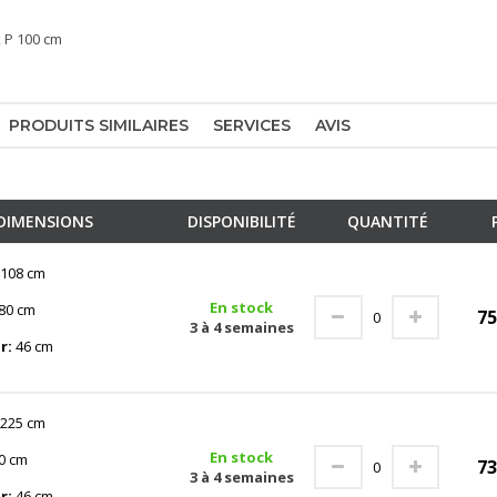
x P 100 cm
PRODUITS SIMILAIRES
SERVICES
AVIS
DIMENSIONS
DISPONIBILITÉ
QUANTITÉ
108 cm
En stock
80 cm
7
3 à 4 semaines
r:
46 cm
225 cm
En stock
0 cm
7
3 à 4 semaines
r:
46 cm