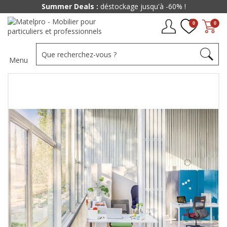
Summer Deals :
déstockage jusqu'à -60% !
0
0
Menu