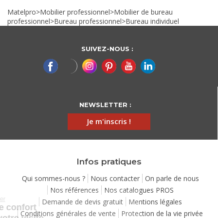
Matelpro
>
Mobilier professionnel
>
Mobilier de bureau
professionnel
>
Bureau professionnel
>
Bureau individuel
SUIVEZ-NOUS :
NEWSLETTER :
Je m'inscris !
Infos pratiques
Qui sommes-nous ?
Nous contacter
On parle de nous
Nos références
Nos catalogues PROS
Continuer sans accepter
Demande de devis gratuit
Mentions légales
Chez Matelpro, le confort
Conditions générales de vente
Protection de la vie privée