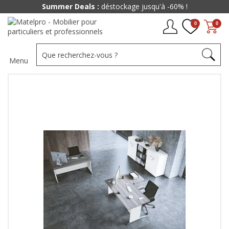
Paiement jusqu'à
48x
0
0
Menu