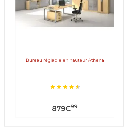
Bureau réglable en hauteur Athena
Bu
99
879
€