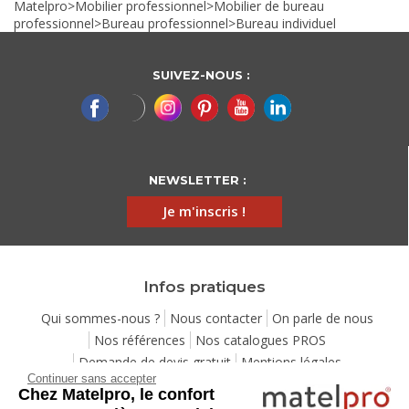
Matelpro
>
Mobilier professionnel
>
Mobilier de bureau
professionnel
>
Bureau professionnel
>
Bureau individuel
SUIVEZ-NOUS :
NEWSLETTER :
Je m'inscris !
Infos pratiques
Qui sommes-nous ?
Nous contacter
On parle de nous
Nos références
Nos catalogues PROS
Demande de devis gratuit
Mentions légales
Continuer sans accepter
Conditions générales de vente
Protection de la vie privée
Chez Matelpro, le confort
Gestion des cookies
Eco-participation