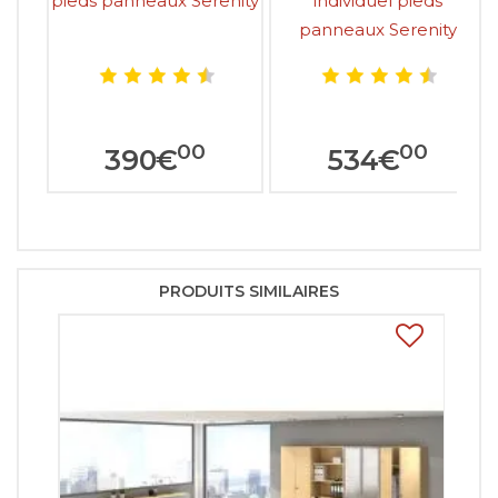
pieds panneaux Serenity
individuel pieds
panneaux Serenity
00
00
390
€
534
€
PRODUITS SIMILAIRES