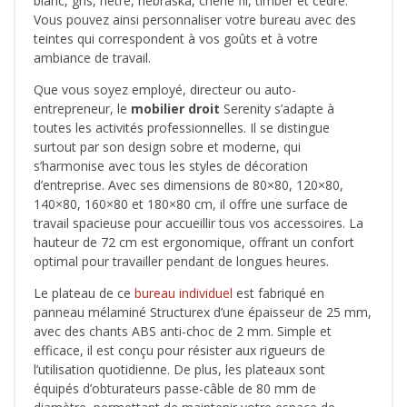
blanc, gris, hêtre, nebraska, chêne fil, timber et cèdre.
Vous pouvez ainsi personnaliser votre bureau avec des
teintes qui correspondent à vos goûts et à votre
ambiance de travail.
Que vous soyez employé, directeur ou auto-
entrepreneur, le
mobilier droit
Serenity s’adapte à
toutes les activités professionnelles. Il se distingue
surtout par son design sobre et moderne, qui
s’harmonise avec tous les styles de décoration
d’entreprise. Avec ses dimensions de 80×80, 120×80,
140×80, 160×80 et 180×80 cm, il offre une surface de
travail spacieuse pour accueillir tous vos accessoires. La
hauteur de 72 cm est ergonomique, offrant un confort
optimal pour travailler pendant de longues heures.
Le plateau de ce
bureau individuel
est fabriqué en
panneau mélaminé Structurex d’une épaisseur de 25 mm,
avec des chants ABS anti-choc de 2 mm. Simple et
efficace, il est conçu pour résister aux rigueurs de
l’utilisation quotidienne. De plus, les plateaux sont
équipés d’obturateurs passe-câble de 80 mm de