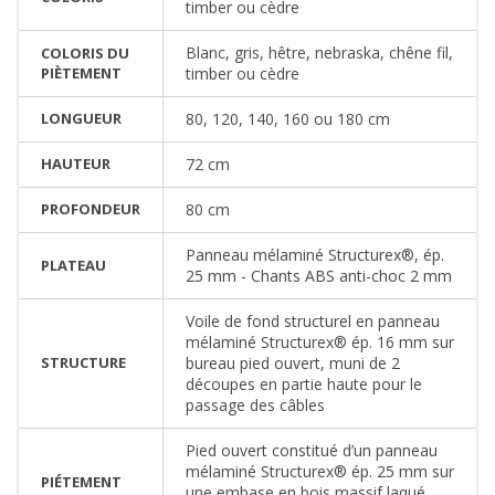
timber ou cèdre
Blanc, gris, hêtre, nebraska, chêne fil,
COLORIS DU
PIÈTEMENT
timber ou cèdre
LONGUEUR
80, 120, 140, 160 ou 180 cm
HAUTEUR
72 cm
PROFONDEUR
80 cm
Panneau mélaminé Structurex®, ép.
PLATEAU
25 mm - Chants ABS anti-choc 2 mm
Voile de fond structurel en panneau
mélaminé Structurex® ép. 16 mm sur
STRUCTURE
bureau pied ouvert, muni de 2
découpes en partie haute pour le
passage des câbles
Pied ouvert constitué d’un panneau
mélaminé Structurex® ép. 25 mm sur
PIÉTEMENT
une embase en bois massif laqué