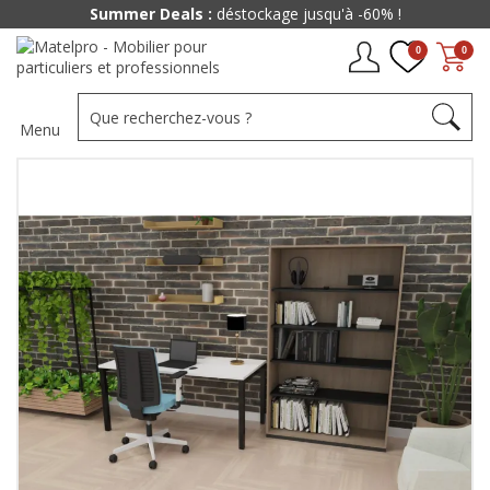
Summer Deals :
déstockage jusqu'à -60% !
0
0
Menu