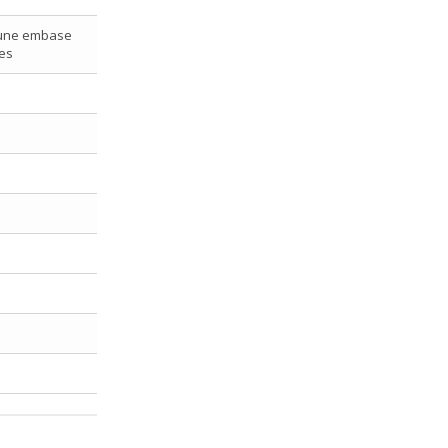
c une embase
ues