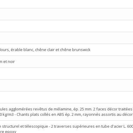
elours, érable blanc, chêne clair et chêne brunswick
m et noir
les agglomérées revêtus de mélamine, ép. 25 mm. 2 faces décor traitées a
0 kg/m3 - Chants plats collés en ABS ép. 2 mm, rayonnés assortis au déco
 structurel et télescopique - 2 traverses supérieures en tube d'acier L. 600 
dre epoxy