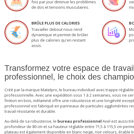
fois par jour diminue les problèmes
se
de dos et tensions musculaires.
ri
BRÛLE PLUS DE CALORIES
BO
Travailler debout nous rend
Mo
dynamique et permet de brûler
po
plus de calories qu'en restant
pr
assis.
Transformez votre espace de travai
professionnel, le choix des champio
Créé par la marque Matelpro, le bureau individuel avec trappe réglable
professionnelle. Avec une expédition sous 1 à 2 semaines, vous ne se
finition en bois, mélaminé offre une robustesse et une longévité except
professionnel
est fabriqué en panneaux de particules agglomérées rev
travail résistante et durable.
Au-delà de sa robustesse, le
bureau professionnel
Axel est aussi tr
profondeur de 80 cm et sa hauteur réglable entre 71,5 à 115,5 cm permett
plateau est également disponible en blanc neige, noir velours, érable b