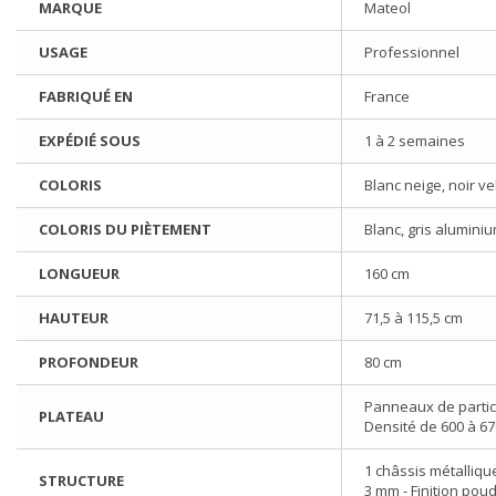
MARQUE
Mateol
USAGE
Professionnel
FABRIQUÉ EN
France
EXPÉDIÉ SOUS
1 à 2 semaines
COLORIS
Blanc neige, noir v
COLORIS DU PIÈTEMENT
Blanc, gris aluminiu
LONGUEUR
160 cm
HAUTEUR
71,5 à 115,5 cm
PROFONDEUR
80 cm
Panneaux de particu
PLATEAU
Densité de 600 à 67
1 châssis métallique
STRUCTURE
3 mm - Finition pou