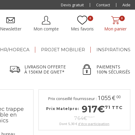
Paiement jusqu'à
Devis gratuit
48x
Contact
Aide
0
0
Newsletter
Mon compte
Mes favoris
Mon panier
HR/HORECA
PROJET MOBILIER
INSPIRATIONS
LIVRAISON OFFERTE
PAIEMENTS
À 150KM DE GIVET*
100% SÉCURISÉS
1055
€
00
Prix conseillé fournisseur :
917
€
71
TTC
ec trappe
Prix Matelpro:
ble en
764
€
76
HT
ics
Dont
5,30 €
d'éco-participation
e bureau