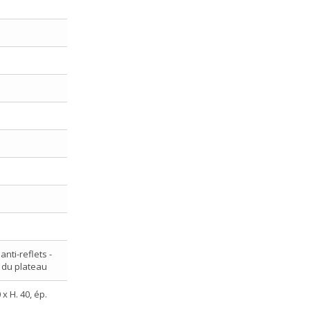
nti-reflets -
r du plateau
x H. 40, ép.