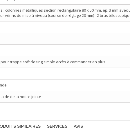
és : colonnes métalliques section rectangulaire 80 x 50 mm, ép. 3 mm ave
sur vérins de mise à niveau (course de réglage 20 mm) - 2 bras télescopiq
pour trappe soft closing simple accès à commander en plus
mide
aide de la notice jointe
ODUITS SIMILAIRES
SERVICES
AVIS