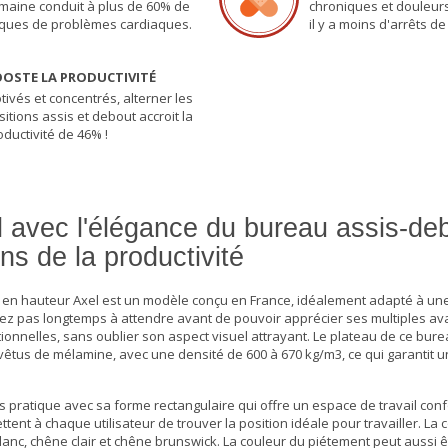
maine conduit à plus de 60% de
chroniques et douleurs 
sques de problèmes cardiaques.
il y a moins d'arrêts de 
OSTE LA PRODUCTIVITÉ
tivés et concentrés, alterner les
sitions assis et debout accroit la
oductivité de 46% !
l avec l'élégance du bureau assis-de
ns de la productivité
 en hauteur Axel est un modèle conçu en France, idéalement adapté à une 
rez pas longtemps à attendre avant de pouvoir apprécier ses multiples av
ionnelles, sans oublier son aspect visuel attrayant. Le plateau de ce
bure
êtus de mélamine, avec une densité de 600 à 670 kg/m3, ce qui garantit u
ès pratique avec sa forme rectangulaire qui offre un espace de travail conf
ent à chaque utilisateur de trouver la position idéale pour travailler. La 
lanc, chêne clair et chêne brunswick. La couleur du piétement peut aussi ê