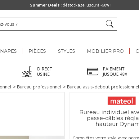
Summer Deals :
déstockage jusqu'à -60% !
ANAPÉS
PIÈCES
STYLES
MOBILIER PRO
C
DIRECT
PAIEMENT
USINE
JUSQUE 48X
ionnel
>
Bureau professionnel
>
Bureau assis-debout professionnel
Bureau individuel av
passe-câbles régla
hauteur Dynam
Complétez votre style avec notr