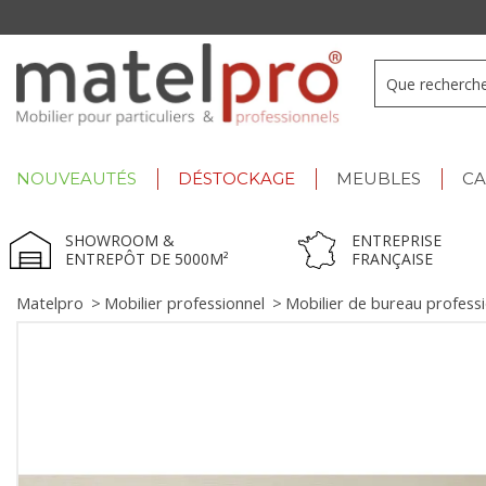
+33 3 66 722 898
- Lu-Ve : 9h-12h30/13h30-17h
NOUVEAUTÉS
DÉSTOCKAGE
MEUBLES
C
SHOWROOM &
ENTREPRISE
ENTREPÔT DE 5000M²
FRANÇAISE
Matelpro
>
Mobilier professionnel
>
Mobilier de bureau profess