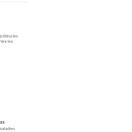
(côtés) les
ntre les
IES
 maladies