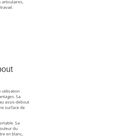
articulaires,
travail.
bout
utilisation
antages. Sa
au assis-debout
ne surface de
ortable. Sa
couleur du
tre en blanc,