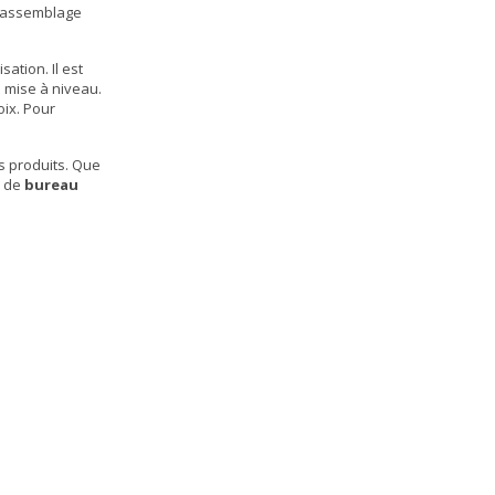
n assemblage
ation. Il est
 mise à niveau.
ix. Pour
s produits. Que
n de
bureau