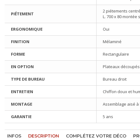
2 piétements centr
PIÉTEMENT
L. 700 x 80 montée 
ERGONOMIQUE
Oui
FINITION
Mélaminé
FORME
Rectangulaire
EN OPTION
Plateaux découpés 
TYPE DE BUREAU
Bureau droit
ENTRETIEN
Chiffon doux et hu
MONTAGE
Assemblage aisé à l'
GARANTIE
5 ans
INFOS
DESCRIPTION
COMPLÉTEZ VOTRE DÉCO
PR