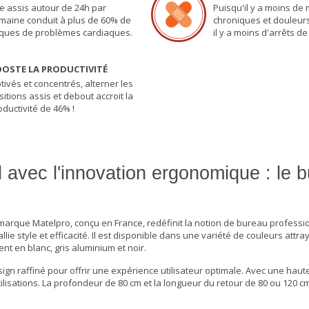
re assis autour de 24h par
Puisqu'il y a moins de
maine conduit à plus de 60% de
chroniques et douleurs 
sques de problèmes cardiaques.
il y a moins d'arrêts de 
OSTE LA PRODUCTIVITÉ
tivés et concentrés, alterner les
sitions assis et debout accroit la
oductivité de 46% !
 avec l'innovation ergonomique : le 
marque Matelpro, conçu en France, redéfinit la notion de
bureau professi
ie style et efficacité. Il est disponible dans une variété de couleurs attra
t en blanc, gris aluminium et noir.
gn raffiné pour offrir une expérience utilisateur optimale. Avec une haut
lisations. La profondeur de 80 cm et la longueur du retour de 80 ou 120 c