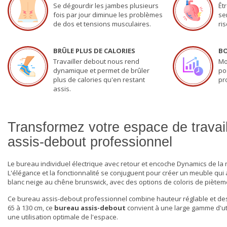
Se dégourdir les jambes plusieurs
Êt
fois par jour diminue les problèmes
se
de dos et tensions musculaires.
ri
BRÛLE PLUS DE CALORIES
BO
Travailler debout nous rend
Mo
dynamique et permet de brûler
po
plus de calories qu'en restant
pr
assis.
Transformez votre espace de travail
assis-debout professionnel
Le bureau individuel électrique avec retour et encoche Dynamics de la 
L'élégance et la fonctionnalité se conjuguent pour créer un meuble qui all
blanc neige au chêne brunswick, avec des options de coloris de piètemen
Ce
bureau assis-debout professionnel
combine hauteur réglable et desi
65 à 130 cm, ce
bureau assis-debout
convient à une large gamme d'uti
une utilisation optimale de l'espace.