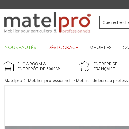
+33 3 66 722 898
- Lu-Ve : 9h-12h30/13h30-17h
NOUVEAUTÉS
DÉSTOCKAGE
MEUBLES
C
SHOWROOM &
ENTREPRISE
ENTREPÔT DE 5000M²
FRANÇAISE
Matelpro
>
Mobilier professionnel
>
Mobilier de bureau profess