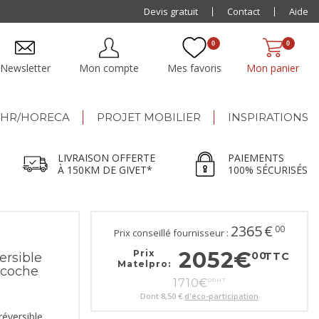
Paiement jusqu'à
Devis gratuit
48x
Contact
Aide
0
0
Newsletter
Mon compte
Mes favoris
Mon panier
HR/HORECA
PROJET MOBILIER
INSPIRATIONS
LIVRAISON OFFERTE
PAIEMENTS
À 150KM DE GIVET*
100% SÉCURISÉS
2365
€
00
Prix conseillé fournisseur :
2052
€
Prix
00
ersible
TTC
Matelpro:
ncoche
1710
€
00
HT
Dont
8,50 €
d'éco-participation
éversible