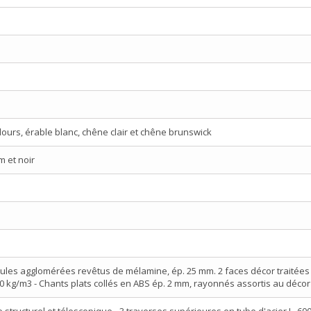
elours, érable blanc, chêne clair et chêne brunswick
m et noir
les agglomérées revêtus de mélamine, ép. 25 mm. 2 faces décor traitées a
0 kg/m3 - Chants plats collés en ABS ép. 2 mm, rayonnés assortis au déco
 structurel et télescopique - 3 traverses supérieures en tube d'acier L. 600 