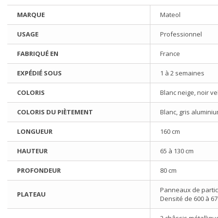
MARQUE
Mateol
USAGE
Professionnel
FABRIQUÉ EN
France
EXPÉDIÉ SOUS
1 à 2 semaines
COLORIS
Blanc neige, noir v
COLORIS DU PIÈTEMENT
Blanc, gris aluminiu
LONGUEUR
160 cm
HAUTEUR
65 à 130 cm
PROFONDEUR
80 cm
Panneaux de particu
PLATEAU
Densité de 600 à 67
2 châssis métallique