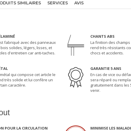
ODUITS SIMILAIRES
SERVICES
AVIS
LAMINÉ
CHANTS ABS
 est fabriqué avec des panneaux
La finition des champs 
bois solides, légers, lisses, et
rend très résistants co
ciles d'entretien car anti-taches.
chocs et accidents.
ÉTAL
GARANTIE 5 ANS
 métal qui compose cet article le
En cas de vice ou défau
nd très solide et lui confère un
sera réparé ou rempla
rtain caractère.
gratuitement dans les 
venir.
out
N POUR LA CIRCULATION
MINIMISE LES MALAD