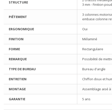
STRUCTURE
3 mm - Finition pou
3 colonnes motoris
PIÉTEMENT
embase colonne re
ERGONOMIQUE
Oui
FINITION
Mélaminé
FORME
Rectangulaire
REMARQUE
Possibilité de mettr
TYPE DE BUREAU
Bureau d'angle
ENTRETIEN
Chiffon doux et hu
MONTAGE
Assemblage aisé à l'
GARANTIE
5 ans