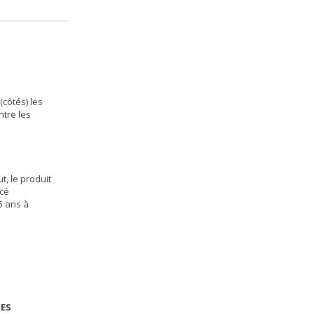
(côtés) les
ntre les
t, le produit
cé
5 ans à
IES