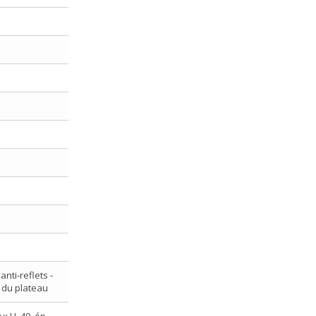
nti-reflets -
r du plateau
x H. 40, ép.