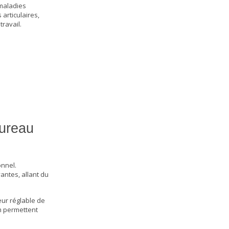
 maladies
articulaires,
travail.
bureau
onnel
.
yantes, allant du
eur réglable de
m permettent