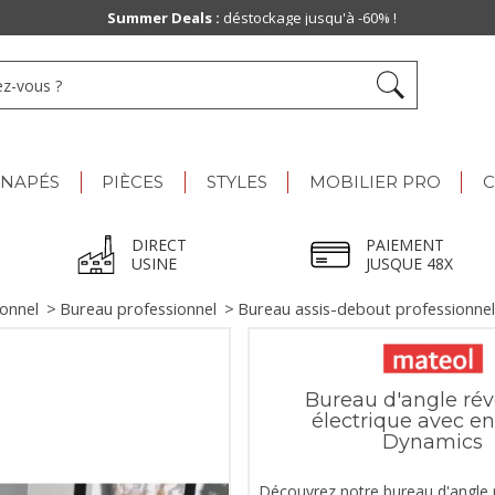
Summer Deals :
déstockage jusqu'à -60% !
ANAPÉS
PIÈCES
STYLES
MOBILIER PRO
C
DIRECT
PAIEMENT
USINE
JUSQUE 48X
ionnel
>
Bureau professionnel
>
Bureau assis-debout professionnel
Bureau d'angle rév
électrique avec e
Dynamics
Découvrez notre bureau d'angle r