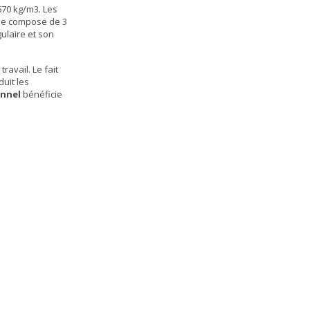
670 kg/m3. Les
 se compose de 3
ulaire et son
ravail. Le fait
duit les
onnel
bénéficie