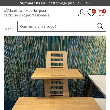
Summer Deals :
déstockage jusqu'à -60% !
0
0
Menu