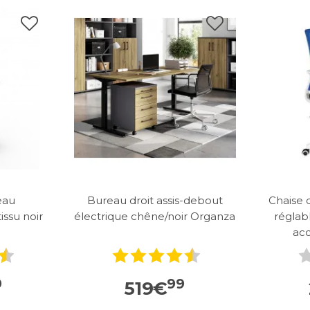
eau
Bureau droit assis-debout
Chaise
ssu noir
électrique chêne/noir Organza
réglab
acc
9
99
519
€