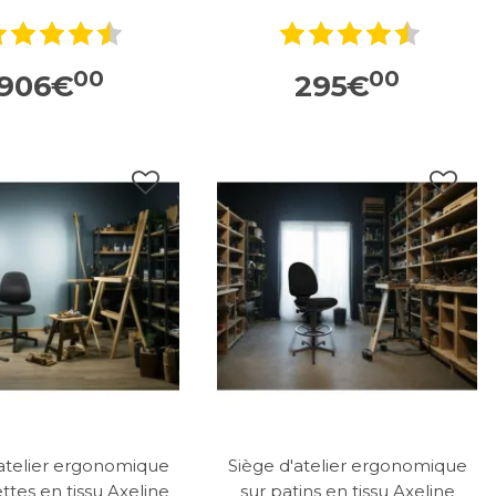
00
00
906
€
295
€
'atelier ergonomique
Siège d'atelier ergonomique
ettes en tissu Axeline
sur patins en tissu Axeline