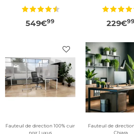
99
9
549
€
229
€
Fauteuil de direction 100% cuir
Fauteuil de direction
noir Luxus
Chiara