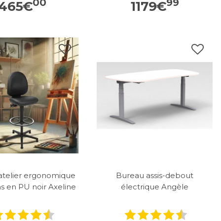
00
99
465
€
1179
€
'atelier ergonomique
Bureau assis-debout
ns en PU noir Axeline
électrique Angèle