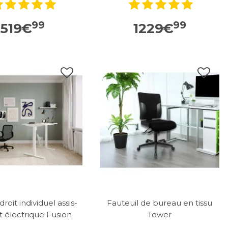
99
99
519
€
1229
€
roit individuel assis-
Fauteuil de bureau en tissu
 électrique Fusion
Tower