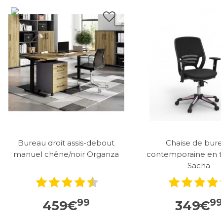
Bureau droit assis-debout
Chaise de bur
manuel chêne/noir Organza
contemporaine en ti
Sacha
99
9
459
€
349
€