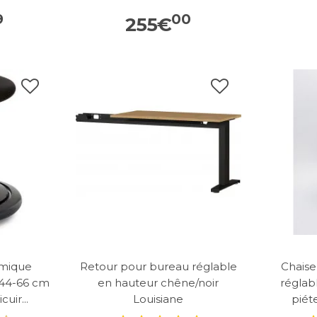
9
00
255
€
omique
Retour pour bureau réglable
Chaise
 44-66 cm
en hauteur chêne/noir
réglab
uir...
Louisiane
piét