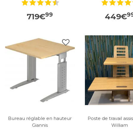
99
9
719
€
449
€
Bureau réglable en hauteur
Poste de travail ass
Giannis
William