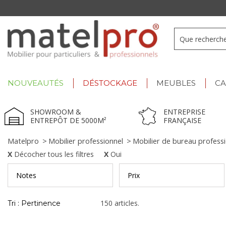
+33 3 66 722 898
- Lu-Ve : 9h-12h30/13h30-17h
NOUVEAUTÉS
DÉSTOCKAGE
MEUBLES
C
SHOWROOM &
ENTREPRISE
ENTREPÔT DE 5000M²
FRANÇAISE
Matelpro
>
Mobilier professionnel
>
Mobilier de bureau profess
Décocher tous les filtres
Oui
Notes
Prix
150 articles.
Tri : Pertinence