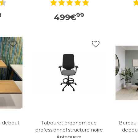
9
99
499
€
is-debout
Tabouret ergonomique
Bureau d
professionnel structure noire
debout
Antequera