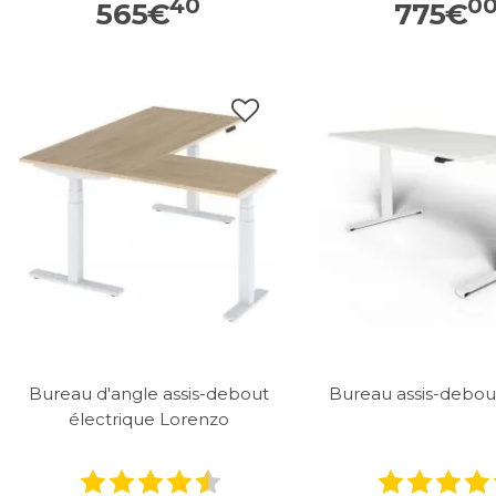
40
0
565
€
775
€
Bureau d'angle assis-debout
Bureau assis-debo
électrique Lorenzo