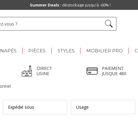
Summer Deals :
déstockage jusqu'à -60% !
ANAPÉS
PIÈCES
STYLES
MOBILIER PRO
C
DIRECT
PAIEMENT
USINE
JUSQUE 48X
ionnel
Expédié sous
Usage