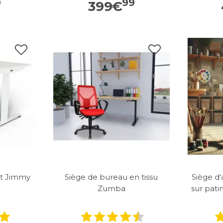
0
99
399
€
ut Jimmy
Siège de bureau en tissu
Siège d
Zumba
sur pati