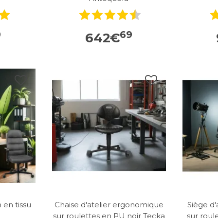
9
69
642
€
 en tissu
Chaise d'atelier ergonomique
Siège d
sur roulettes en PU noir Tecka
sur roul