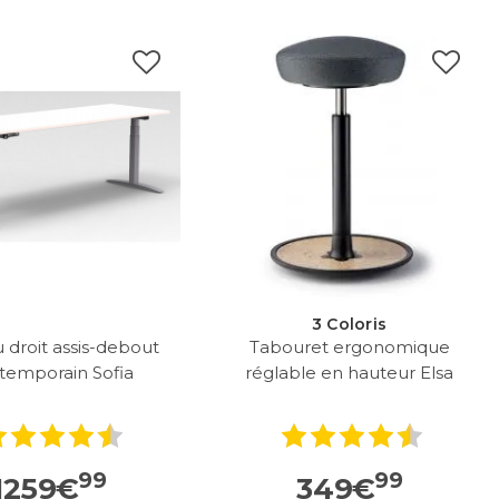
3 Coloris
 droit assis-debout
Tabouret ergonomique
temporain Sofia
réglable en hauteur Elsa
99
99
1259
€
349
€