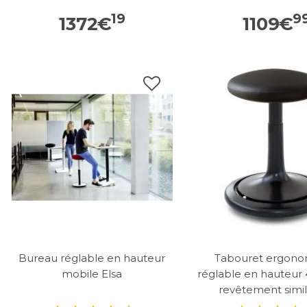
19
9
1372
€
1109
€
Bureau réglable en hauteur
Tabouret ergon
mobile Elsa
réglable en hauteur
revêtement similic