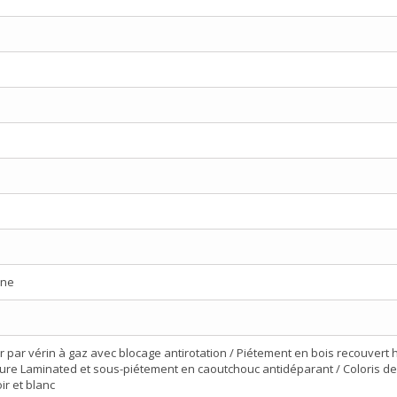
ane
 par vérin à gaz avec blocage antirotation / Piétement en bois recouvert
ure Laminated et sous-piétement en caoutchouc antidéparant / Coloris de 
ir et blanc