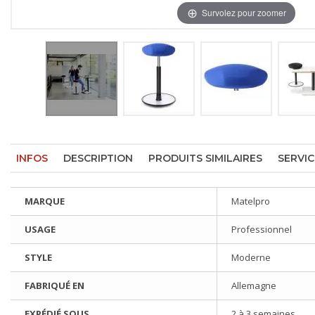
Survolez pour zoomer
INFOS
DESCRIPTION
PRODUITS SIMILAIRES
SERVIC
MARQUE
Matelpro
USAGE
Professionnel
STYLE
Moderne
FABRIQUÉ EN
Allemagne
EXPÉDIÉ SOUS
2 à 3 semaines