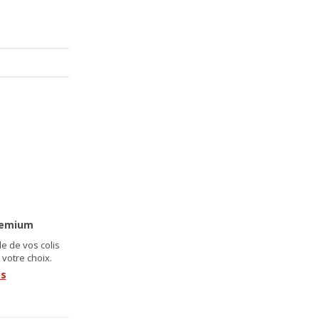
remium
e de vos colis
 votre choix.
us