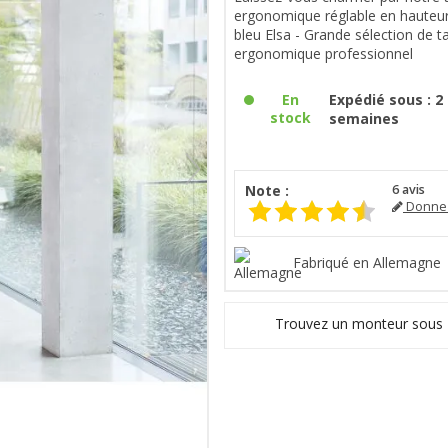
ergonomique réglable en hauteur 
bleu Elsa - Grande sélection de t
ergonomique professionnel
En
Expédié sous : 2 
stock
semaines
Note :
6
avis
Donnez
Fabriqué en Allemagne
Trouvez un monteur sous