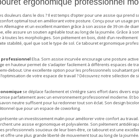
abouret ergonomique professionnel m
douleurs dans le dos ? Il est temps d’opter pour une assise qui prend so
onfort optimal tout en améliorant votre posture. Conçu pour un usage pro
n Allemagne et un excellent maintien grâce à son assise de 39 cm de diam
e, elle assure un soutien agréable tout au long de la journée. Grâce à s
te à toutes les morphologies. Son piétement en bois, doté d’un revêtement 
te stabilité, quel que soit le type de sol. Ce tabouret ergonomique profes
 professionnel
Elsa. Sorn assise incurvée encourage une posture active,
ge en hauteur permet de s’adapter facilement à différents espaces de tra
on semi-debout. Une excellente option pour les professionnels souhaitant pr
s l’optimisation de votre espace de travail ? Découvrez notre sélection de
s
rgonomique
se déplace facilement et s’intègre sans effort dans divers esp
monise parfaitement avec un environnement professionnel moderne. Et bo
savon neutre suffisent pour lui redonner tout son éclat. Son design bicolor
ditionnel que pour un espace de coworking.
présente un investissement malin pour améliorer votre confort au travail
cherchent une assise ergonomique et polyvalente. Son piétement antidéra
r les professionnels soucieux de leur bien-être, ce tabouret est une excelle
 et offre une plus grande liberté de mouvement tout au long de la journée