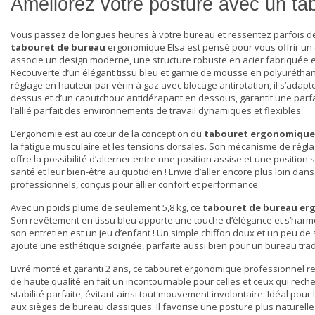
Améliorez votre posture avec un t
Vous passez de longues heures à votre bureau et ressentez parfois des 
tabouret de bureau
ergonomique Elsa est pensé pour vous offrir un c
associe un design moderne, une structure robuste en acier fabriquée e
Recouverte d’un élégant tissu bleu et garnie de mousse en polyuréthan
réglage en hauteur par vérin à gaz avec blocage antirotation, il s’adap
dessus et d’un caoutchouc antidérapant en dessous, garantit une parfai
l’allié parfait des environnements de travail dynamiques et flexibles.
L’ergonomie est au cœur de la conception du
tabouret ergonomique
la fatigue musculaire et les tensions dorsales. Son mécanisme de régla
offre la possibilité d’alterner entre une position assise et une positi
santé et leur bien-être au quotidien ! Envie d’aller encore plus loin dan
professionnels
, conçus pour allier confort et performance.
Avec un poids plume de seulement 5,8 kg, ce
tabouret de bureau e
Son revêtement en tissu bleu apporte une touche d’élégance et s’har
son entretien est un jeu d’enfant ! Un simple chiffon doux et un peu de 
ajoute une esthétique soignée, parfaite aussi bien pour un bureau tra
Livré monté et garanti 2 ans, ce
tabouret ergonomique professionnel
re
de haute qualité en fait un incontournable pour celles et ceux qui re
stabilité parfaite, évitant ainsi tout mouvement involontaire. Idéal pou
aux sièges de bureau classiques. Il favorise une posture plus naturelle