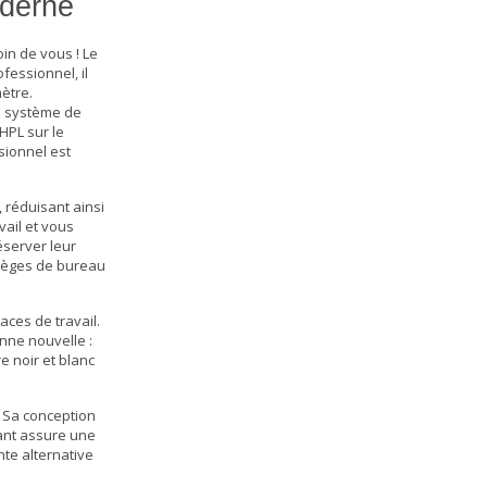
oderne
in de vous ! Le
fessionnel, il
ètre.
on système de
HPL sur le
sionnel est
 réduisant ainsi
vail et vous
éserver leur
ièges de bureau
aces de travail.
nne nouvelle :
e noir et blanc
. Sa conception
pant assure une
nte alternative
.