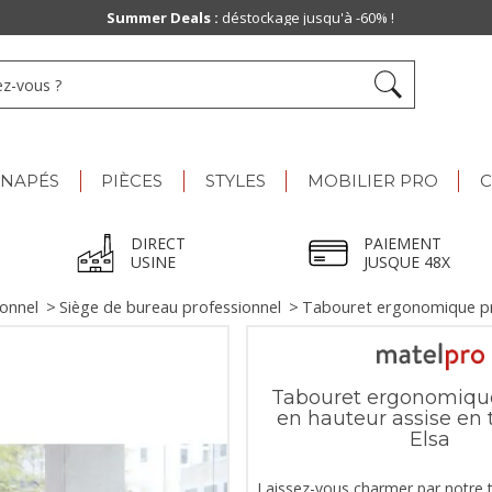
Summer Deals :
déstockage jusqu'à -60% !
ANAPÉS
PIÈCES
STYLES
MOBILIER PRO
C
DIRECT
PAIEMENT
USINE
JUSQUE 48X
ionnel
>
Siège de bureau professionnel
>
Tabouret ergonomique pr
Tabouret ergonomique
en hauteur assise en 
Elsa
Laissez-vous charmer par notre 