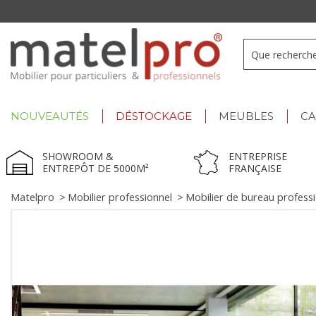
+33 3 66 722 898
- Lu-Ve : 9h-12h30/13h30-17h
NOUVEAUTÉS
DÉSTOCKAGE
MEUBLES
C
SHOWROOM &
ENTREPRISE
ENTREPÔT DE 5000M²
FRANÇAISE
Matelpro
>
Mobilier professionnel
>
Mobilier de bureau profess