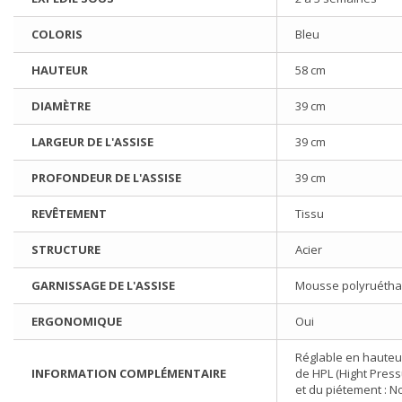
COLORIS
Bleu
HAUTEUR
58 cm
DIAMÈTRE
39 cm
LARGEUR DE L'ASSISE
39 cm
PROFONDEUR DE L'ASSISE
39 cm
REVÊTEMENT
Tissu
STRUCTURE
Acier
GARNISSAGE DE L'ASSISE
Mousse polyruéth
ERGONOMIQUE
Oui
Réglable en hauteur
INFORMATION COMPLÉMENTAIRE
de HPL (Hight Press
et du piétement : No