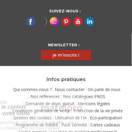
SUIVEZ-NOUS :
NEWSLETTER :
Je m'inscris !
Infos pratiques
Qui sommes-nous ?
Nous contacter
On parle de nous
Nos références
Nos catalogues PROS
Continuer sans accepter
Demande de devis gratuit
Mentions légales
Chez Matelpro, le confort
Conditions générales de vente
Protection de la vie privée
commence dès votre visite
Gestion des cookies
Utilisation de l'IA
Eco-participation
Le
confort
, c'est une question de goût… pour nos
meubles
comme
Programme de fidélité
Pack Sérénité
Cartes cadeaux
pour nos cookies ! Vous choisissez ce qui vous convient.
Codes promos
Location de mobilier professionnel