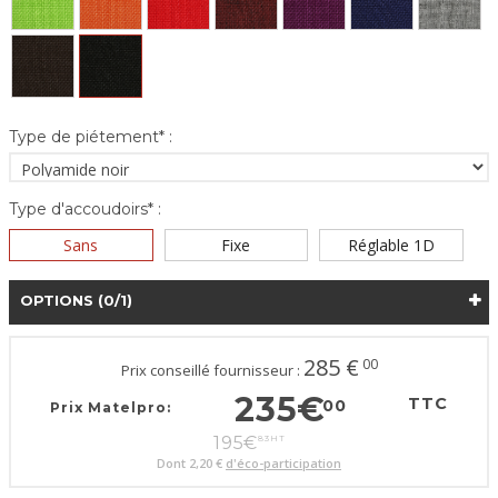
Type de piétement* :
Type d'accoudoirs* :
Sans
Fixe
Réglable 1D
OPTIONS
(0/1)
285
€
00
Prix conseillé fournisseur :
235
€
TTC
00
Prix Matelpro:
195
€
83
HT
Dont
2,20 €
d'éco-participation