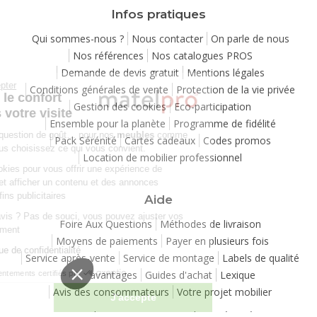
Infos pratiques
Qui sommes-nous ?
Nous contacter
On parle de nous
Nos références
Nos catalogues PROS
Demande de devis gratuit
Mentions légales
Continuer sans accepter
Conditions générales de vente
Protection de la vie privée
Chez Matelpro, le confort
Gestion des cookies
Eco-participation
commence dès votre visite
Ensemble pour la planète
Programme de fidélité
Le
confort
, c'est une question de goût… pour nos
meubles
comme
Pack Sérénité
Cartes cadeaux
Codes promos
pour nos cookies ! Vous choisissez ce qui vous convient.
Location de mobilier professionnel
Nous utilisons des cookies pour vous offrir une expérience de
navigation moelleuse et afficher un contenu et des annonces
personnalisées à des fins publicitaires
Aide
Besoin de changer d’avis ? Pas de souci, vous pouvez ajuster vos
Foire Aux Questions
Méthodes de livraison
préférences à tout moment
Moyens de paiements
Payer en plusieurs fois
Consulter notre politique de confidentialité
Service après-vente
Service de montage
Labels de qualité
Vos avantages
Guides d'achat
Lexique
Consentements certifiés par
Avis des consommateurs
Votre projet mobilier
Je choisis
J'accepte
Copyright 2007-2026 - Tous droits réservés