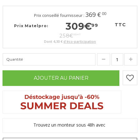
369
€
00
Prix conseillé fournisseur :
309
€
TTC
99
Prix Matelpro:
258
€
33
HT
Dont
4,30 €
d'éco-participation
Quantité
AJOUTER AU PANIER
Trouvez un monteur sous 48h avec