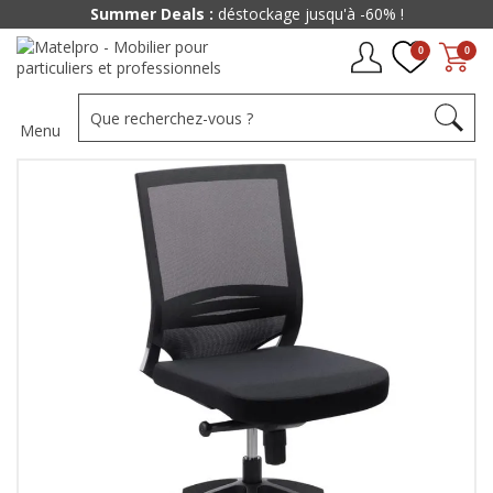
Summer Deals :
déstockage jusqu'à -60% !
0
0
Menu