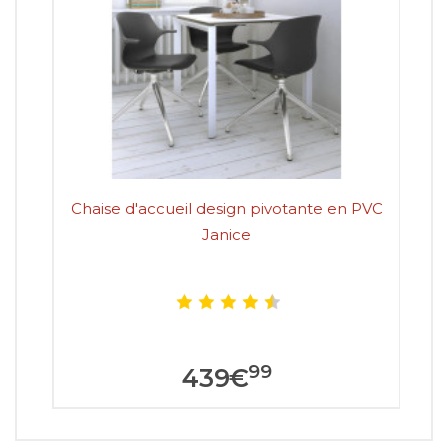
Chaise d'accueil design pivotante en PVC
L
Janice
99
439
€