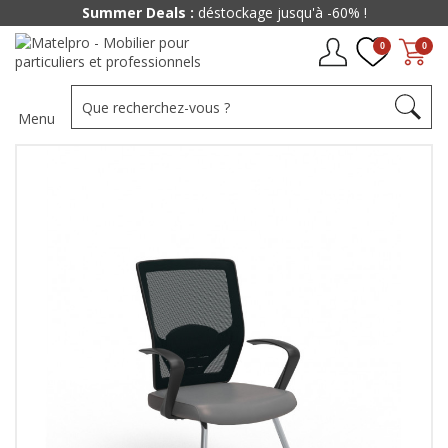
Summer Deals :
déstockage jusqu'à -60% !
0
0
Menu