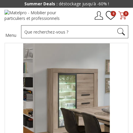
Summer Deals :
déstockage jusqu'à -60% !
0
0
Menu