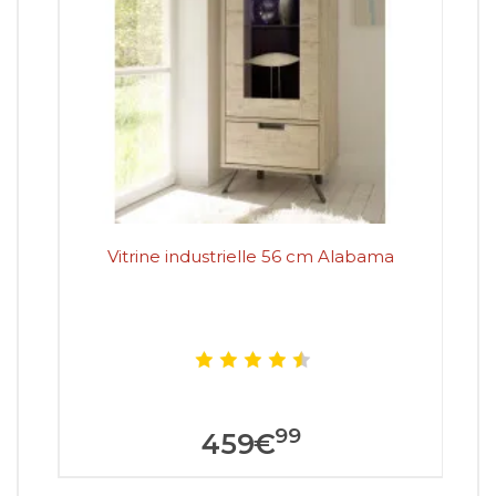
Vitrine industrielle 56 cm Alabama
Vi
99
459
€