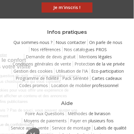
Je m'inscris !
Infos pratiques
Qui sommes-nous ?
Nous contacter
On parle de nous
Nos références
Nos catalogues PROS
Continuer sans accepter
Demande de devis gratuit
Mentions légales
Chez Matelpro, le confort
Conditions générales de vente
Protection de la vie privée
commence dès votre visite
Gestion des cookies
Utilisation de l'IA
Eco-participation
Le
confort
, c'est une question de goût… pour nos
meubles
comme
Programme de fidélité
Pack Sérénité
Cartes cadeaux
pour nos cookies ! Vous choisissez ce qui vous convient.
Codes promos
Location de mobilier professionnel
Nous utilisons des cookies pour vous offrir une expérience de
navigation moelleuse et afficher un contenu et des annonces
personnalisées à des fins publicitaires
Aide
Besoin de changer d’avis ? Pas de souci, vous pouvez ajuster vos
Foire Aux Questions
Méthodes de livraison
préférences à tout moment
Moyens de paiements
Payer en plusieurs fois
Consulter notre politique de confidentialité
Service après-vente
Service de montage
Labels de qualité