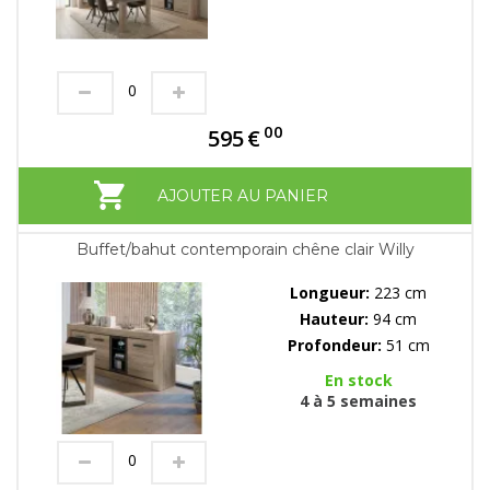
00
595
€
AJOUTER AU PANIER
Buffet/bahut contemporain chêne clair Willy
Longueur:
223 cm
Hauteur:
94 cm
Profondeur:
51 cm
En stock
4 à 5 semaines