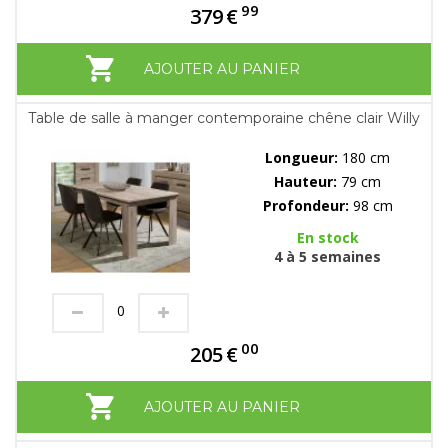
99
379
€
AJOUTER AU PANIER
Table de salle à manger contemporaine chêne clair Willy
Longueur:
180 cm
Hauteur:
79 cm
Profondeur:
98 cm
En stock
4 à 5 semaines
00
205
€
AJOUTER AU PANIER