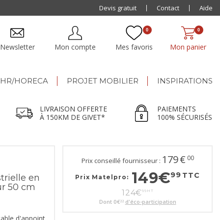
Paiement jusqu'à
Devis gratuit
48x
Contact
Aide
0
0
Newsletter
Mon compte
Mes favoris
Mon panier
HR/HORECA
PROJET MOBILIER
INSPIRATIONS
LIVRAISON OFFERTE
PAIEMENTS
À 150KM DE GIVET*
100% SÉCURISÉS
179
€
00
Prix conseillé fournisseur :
149
€
99
TTC
trielle en
Prix Matelpro:
ur 50 cm
124
€
99
HT
Dont
0
€
d'éco-participation
22
able d'appoint