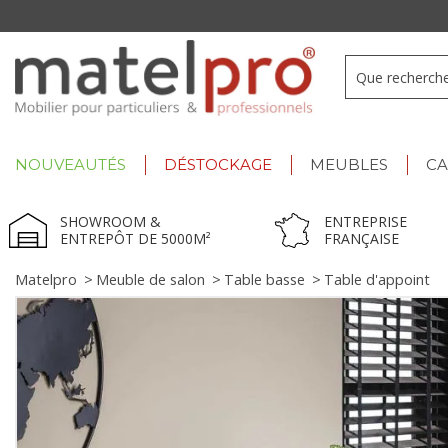
+33 3 66 722 898
- Lu-Ve : 9h-12h30/13h30-17h
NOUVEAUTÉS
DÉSTOCKAGE
MEUBLES
C
SHOWROOM &
ENTREPRISE
ENTREPÔT DE 5000M²
FRANÇAISE
Matelpro
>
Meuble de salon
>
Table basse
>
Table d'appoint