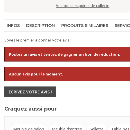
Voir tous les points de collecte
INFOS
DESCRIPTION
PRODUITS SIMILAIRES
SERVIC
Soyez le premier à donner votre avis !
Postez un avis et tentez de gagner un bon de réduction.
Aucun avis pour le moment.
ECRIVEZ VOTRE AVIS !
Craquez aussi pour
Meuble de salon
Meuble d'entrée
Sellette
Table bas