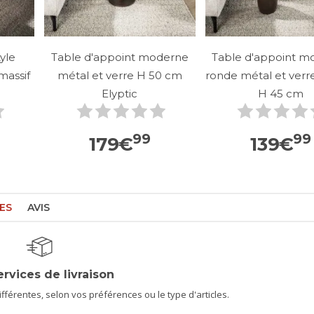
yle
Table d'appoint moderne
Table d'appoint m
massif
métal et verre H 50 cm
ronde métal et verre
Elyptic
H 45 cm
99
99
179
€
139
€
ES
AVIS
ervices de livraison
férentes, selon vos préférences ou le type d'articles.