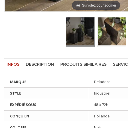
Survolez pour zoomer
INFOS
DESCRIPTION
PRODUITS SIMILAIRES
SERVIC
MARQUE
Deladeco
STYLE
Industriel
EXPÉDIÉ SOUS
48 à 72h
CONÇU EN
Hollande
COLORIS
Noir