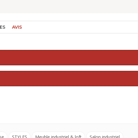
ES
AVIS
se
STYLES
Meuble industriel & loft
Salon industriel