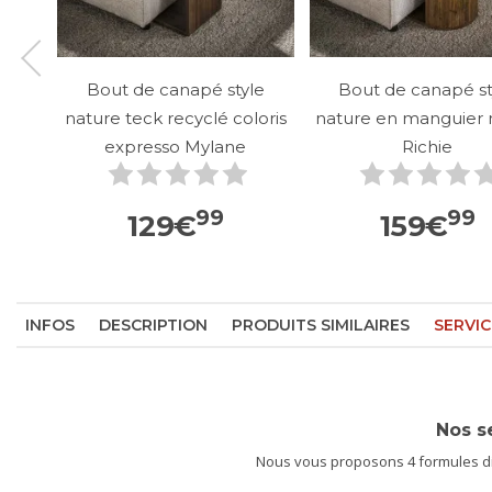
Bout de canapé style
Bout de canapé st
nature teck recyclé coloris
nature en manguier 
expresso Mylane
Richie
99
99
129
€
159
€
INFOS
DESCRIPTION
PRODUITS SIMILAIRES
SERVIC
Nos s
Nous vous proposons 4 formules dif