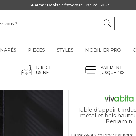
Summer Deals :
déstockage jusqu'à -60% !
ANAPÉS
PIÈCES
STYLES
MOBILIER PRO
C
DIRECT
PAIEMENT
USINE
JUSQUE 48X
Table d'appoint indus
métal et bois haute
Benjamin
Laissez-vous charmer par notre t