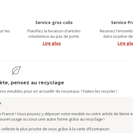
Service gros colis
Service P
ur les
Planifiez la livraison d'articles
Recevez l'ensembl
.
volumineux au pas de porte.
dans la pièce de
Lire plus
Lire pl
nète, pensez au recyclage
s meubles pour en accueillir de nouveaux ? Faites-les recycler !
?
 France ! Vous pouvez y déposer votre meuble ou votre article de literie et
nouvel usage ou sous une autre forme grâce au recyclage !
de collecte le plus proche de vous grâce à la carte d'Ecomaison.