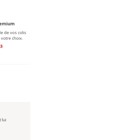
remium
e de vos colis
 votre choix.
us
 lui