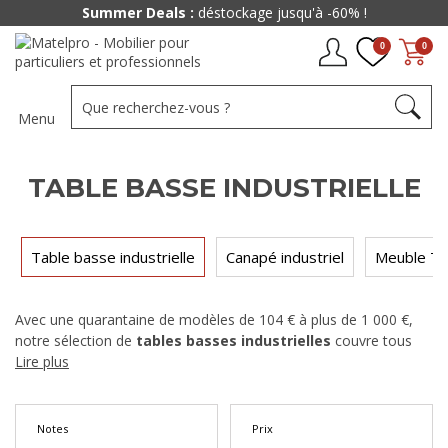
Summer Deals :
déstockage jusqu'à -60% !
0
0
Menu
TABLE BASSE INDUSTRIELLE
Table basse industrielle
Canapé industriel
Meuble TV 
Avec une quarantaine de modèles de 104 € à plus de 1 000 €,
notre sélection de
tables basses industrielles
couvre tous
les formats — rectangulaire, ronde, carrée — et tous les duos
Lire plus
de matériaux, du bois massif brut associé à une structure en
métal noir jusqu'aux plateaux en verre ou en céramique effet
béton. Que vous cherchiez un modèle compact avec rangement
Notes
Prix
intégré ou une grande table basse pour structurer votre salon,