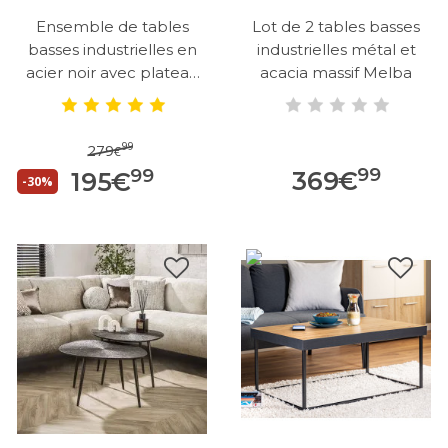
Ensemble de tables
Lot de 2 tables basses
basses industrielles en
industrielles métal et
acier noir avec plateau
acacia massif Melba
rond...
99
279
€
99
99
369
€
195
€
-30%