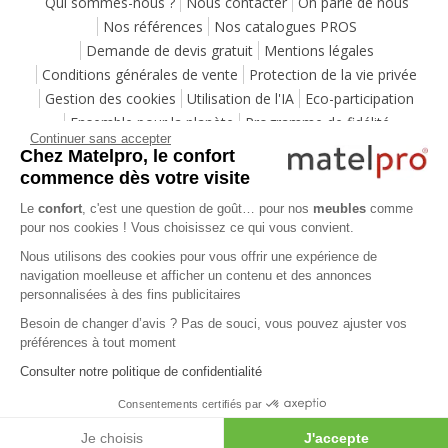
Qui sommes-nous ?
Nous contacter
On parle de nous
Nos références
Nos catalogues PROS
Demande de devis gratuit
Mentions légales
Conditions générales de vente
Protection de la vie privée
Gestion des cookies
Utilisation de l'IA
Eco-participation
Ensemble pour la planète
Programme de fidélité
Continuer sans accepter
Pack Sérénité
Cartes cadeaux
Codes promos
Chez Matelpro, le confort
Location de mobilier professionnel
commence dès votre visite
Le
confort
, c'est une question de goût… pour nos
meubles
comme
pour nos cookies ! Vous choisissez ce qui vous convient.
Aide
Nous utilisons des cookies pour vous offrir une expérience de
Foire Aux Questions
Méthodes de livraison
navigation moelleuse et afficher un contenu et des annonces
Moyens de paiements
Payer en plusieurs fois
personnalisées à des fins publicitaires
Service après-vente
Service de montage
Labels de qualité
Besoin de changer d’avis ? Pas de souci, vous pouvez ajuster vos
Vos avantages
Guides d'achat
Lexique
préférences à tout moment
Avis des consommateurs
Votre projet mobilier
Consulter notre politique de confidentialité
Consentements certifiés par
Table basse industrielle
- Moyenne
4.7
/
5
- Basée sur
603
notes et
603
avis clients
Je choisis
J'accepte