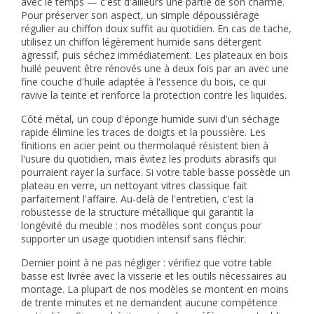
avec le temps — c'est d'ailleurs une partie de son charme.
Pour préserver son aspect, un simple dépoussiérage
régulier au chiffon doux suffit au quotidien. En cas de tache,
utilisez un chiffon légèrement humide sans détergent
agressif, puis séchez immédiatement. Les plateaux en bois
huilé peuvent être rénovés une à deux fois par an avec une
fine couche d'huile adaptée à l'essence du bois, ce qui
ravive la teinte et renforce la protection contre les liquides.
Côté métal, un coup d'éponge humide suivi d'un séchage
rapide élimine les traces de doigts et la poussière. Les
finitions en acier peint ou thermolaqué résistent bien à
l'usure du quotidien, mais évitez les produits abrasifs qui
pourraient rayer la surface. Si votre table basse possède un
plateau en verre, un nettoyant vitres classique fait
parfaitement l'affaire. Au-delà de l'entretien, c'est la
robustesse de la structure métallique qui garantit la
longévité du meuble : nos modèles sont conçus pour
supporter un usage quotidien intensif sans fléchir.
Dernier point à ne pas négliger : vérifiez que votre table
basse est livrée avec la visserie et les outils nécessaires au
montage. La plupart de nos modèles se montent en moins
de trente minutes et ne demandent aucune compétence