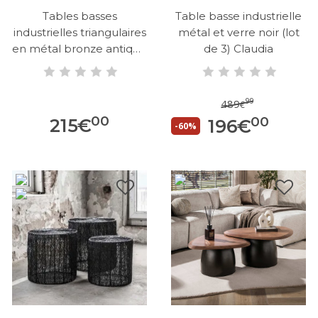
Tables basses
Table basse industrielle
industrielles triangulaires
métal et verre noir (lot
en métal bronze antique
de 3) Claudia
E...
99
489
€
00
00
215
€
196
€
-60%