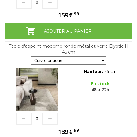
99
159
€
AJOUTER AU PANIER
Table d'appoint moderne ronde métal et verre Elyptic H
45 cm
Hauteur:
45 cm
En stock
48 à 72h
99
139
€