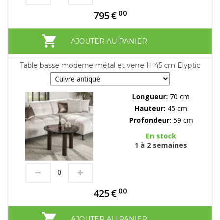
00
795
€
AJOUTER AU PANIER
Table basse moderne métal et verre H 45 cm Elyptic
Longueur:
70 cm
Hauteur:
45 cm
Profondeur:
59 cm
En stock
1 à 2 semaines
00
425
€
AJOUTER AU PANIER