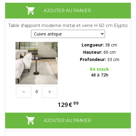
AJOUTER AU PANIER
Table d'appoint moderne métal et verre H 60 cm Elyptic
Longueur:
38 cm
Hauteur:
60 cm
Profondeur:
33 cm
En stock
48 à 72h
99
129
€
AJOUTER AU PANIER