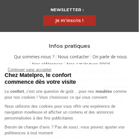
NEWSLETTER :
Je m'inscris !
Infos pratiques
Qui sommes-nous ?
Nous contacter
On parle de nous
Nos références
Nos catalogues PROS
Continuer sans accepter
Demande de devis gratuit
Mentions légales
Chez Matelpro, le confort
Conditions générales de vente
Protection de la vie privée
commence dès votre visite
Gestion des cookies
Utilisation de l'IA
Eco-participation
Le
confort
, c'est une question de goût… pour nos
meubles
comme
Programme de fidélité
Pack Sérénité
Cartes cadeaux
pour nos cookies ! Vous choisissez ce qui vous convient.
Codes promos
Location de mobilier professionnel
Nous utilisons des cookies pour vous offrir une expérience de
navigation moelleuse et afficher un contenu et des annonces
personnalisées à des fins publicitaires
Aide
Besoin de changer d’avis ? Pas de souci, vous pouvez ajuster vos
Foire Aux Questions
Méthodes de livraison
préférences à tout moment
Moyens de paiements
Payer en plusieurs fois