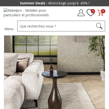
Summer Deals :
déstockage jusqu'à -60% !
0
0
Menu