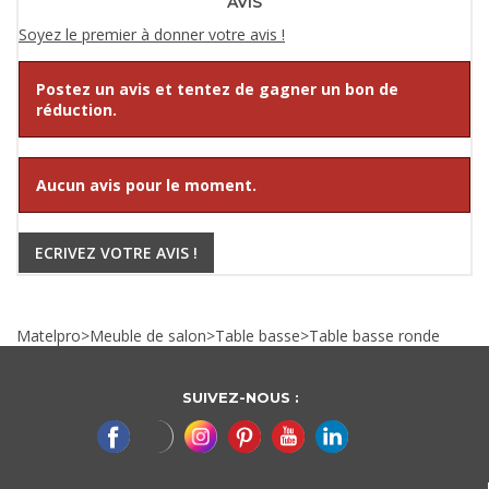
AVIS
Soyez le premier à donner votre avis !
Postez un avis et tentez de gagner un bon de
réduction.
Aucun avis pour le moment.
ECRIVEZ VOTRE AVIS !
Matelpro
>
Meuble de salon
>
Table basse
>
Table basse ronde
SUIVEZ-NOUS :