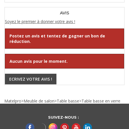
AVIS
Soyez le premier à donner votre avis !
Postez un avis et tentez de gagner un bon de
réduction.
Aucun avis pour le moment.
ECRIVEZ VOTRE AVIS !
Matelpro
>
Meuble de salon
>
Table basse
>
Table basse en verre
SUIVEZ-NOUS :