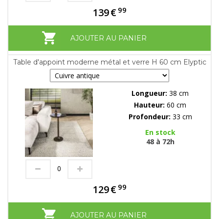
99
139
€
AJOUTER AU PANIER
Table d'appoint moderne métal et verre H 60 cm Elyptic
Longueur:
38 cm
Hauteur:
60 cm
Profondeur:
33 cm
En stock
48 à 72h
99
129
€
AJOUTER AU PANIER