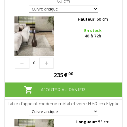
60 cm
Hauteur:
60 cm
En stock
48 à 72h
00
235
€
AJOUTER AU PANIER
Table d'appoint moderne métal et verre H 50 cm Elyptic
Longueur:
53 cm