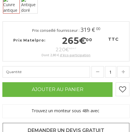
319
€
00
Prix conseillé fournisseur :
265
€
TTC
00
Prix Matelpro:
220
€
83
HT
Dont
2,80 €
d'éco-participation
Quantité
AJOUTER AU PANIER
Trouvez un monteur sous 48h avec
DEMANDER UN DEVIS GRATUIT