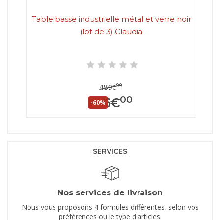
Table basse industrielle métal et verre noir
Tab
(lot de 3) Claudia
99
489
€
00
196
€
-60%
SERVICES
Nos services de livraison
Nous vous proposons 4 formules différentes, selon vos
préférences ou le type d'articles.