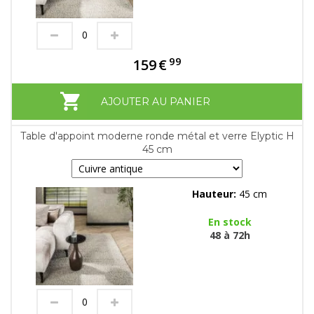
99
159
€
AJOUTER AU PANIER
Table d'appoint moderne ronde métal et verre Elyptic H
45 cm
Hauteur:
45 cm
En stock
48 à 72h