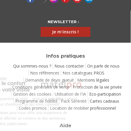
NEWSLETTER :
Je m'inscris !
Infos pratiques
Qui sommes-nous ?
Nous contacter
On parle de nous
Nos références
Nos catalogues PROS
Continuer sans accepter
Demande de devis gratuit
Mentions légales
Chez Matelpro, le confort
Conditions générales de vente
Protection de la vie privée
commence dès votre visite
Gestion des cookies
Utilisation de l'IA
Eco-participation
Le
confort
, c'est une question de goût… pour nos
meubles
comme
Programme de fidélité
Pack Sérénité
Cartes cadeaux
pour nos cookies ! Vous choisissez ce qui vous convient.
Codes promos
Location de mobilier professionnel
Nous utilisons des cookies pour vous offrir une expérience de
navigation moelleuse et afficher un contenu et des annonces
personnalisées à des fins publicitaires
Aide