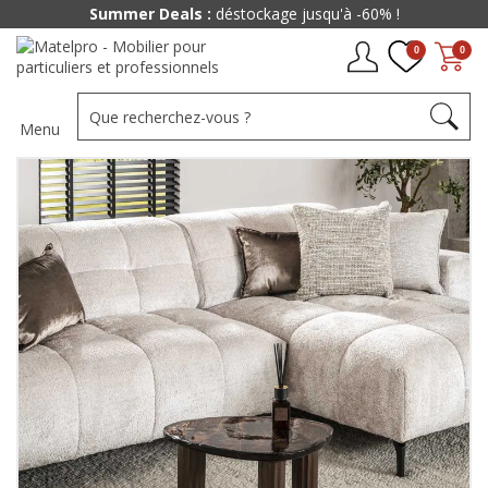
Summer Deals :
déstockage jusqu'à -60% !
0
0
Menu