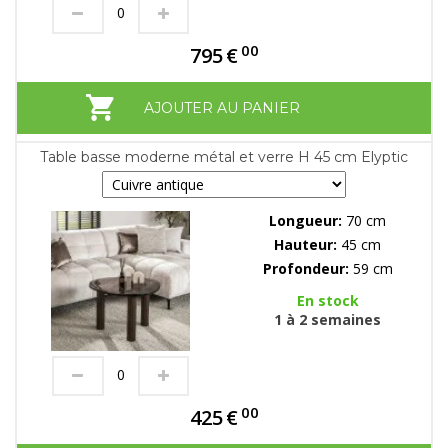
00
795
€
AJOUTER AU PANIER
Table basse moderne métal et verre H 45 cm Elyptic
Longueur:
70 cm
Hauteur:
45 cm
Profondeur:
59 cm
En stock
1 à 2 semaines
00
425
€