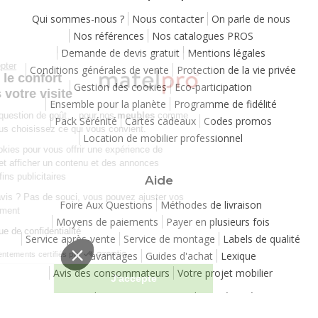
Qui sommes-nous ?
Nous contacter
On parle de nous
Nos références
Nos catalogues PROS
Demande de devis gratuit
Mentions légales
Continuer sans accepter
Conditions générales de vente
Protection de la vie privée
Chez Matelpro, le confort
Gestion des cookies
Eco-participation
commence dès votre visite
Ensemble pour la planète
Programme de fidélité
Le
confort
, c'est une question de goût… pour nos
meubles
comme
Pack Sérénité
Cartes cadeaux
Codes promos
pour nos cookies ! Vous choisissez ce qui vous convient.
Location de mobilier professionnel
Nous utilisons des cookies pour vous offrir une expérience de
navigation moelleuse et afficher un contenu et des annonces
personnalisées à des fins publicitaires
Aide
Besoin de changer d’avis ? Pas de souci, vous pouvez ajuster vos
Foire Aux Questions
Méthodes de livraison
préférences à tout moment
Moyens de paiements
Payer en plusieurs fois
Consulter notre politique de confidentialité
Service après-vente
Service de montage
Labels de qualité
Vos avantages
Guides d'achat
Lexique
Consentements certifiés par
Avis des consommateurs
Votre projet mobilier
Je choisis
J'accepte
Copyright 2007-2026 - Tous droits réservés
Plateforme de Gestion du Consentement : Personnalisez vos Options
Axeptio consent