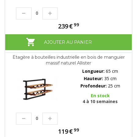
99
239
€
AJOUTER AU PANIER
Etagère à bouteilles industrielle en bois de manguier
massif naturel Allister
Longueur:
65 cm
Hauteur:
35 cm
Profondeur:
25 cm
En stock
4 à 10 semaines
99
119
€