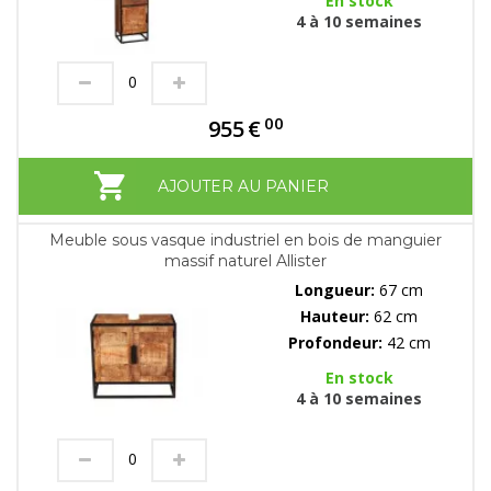
En stock
4 à 10 semaines
00
955
€
AJOUTER AU PANIER
Meuble sous vasque industriel en bois de manguier
massif naturel Allister
Longueur:
67 cm
Hauteur:
62 cm
Profondeur:
42 cm
En stock
4 à 10 semaines