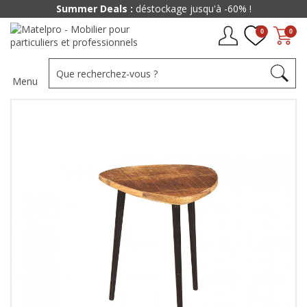
Summer Deals :
déstockage jusqu'à -60% !
0
0
Menu