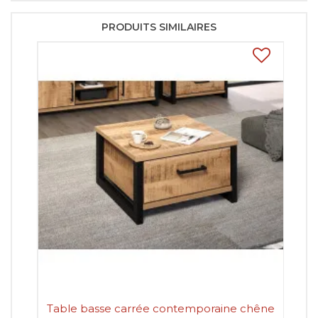
PRODUITS SIMILAIRES
Table basse carrée contemporaine chêne
Ta