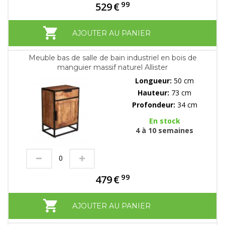
99
529
€
AJOUTER AU PANIER
Meuble bas de salle de bain industriel en bois de
manguier massif naturel Allister
Longueur:
50 cm
Hauteur:
73 cm
Profondeur:
34 cm
En stock
4 à 10 semaines
99
479
€
AJOUTER AU PANIER