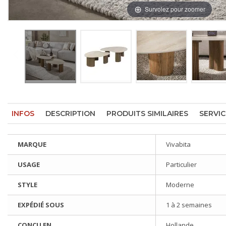
Survolez pour zoomer
INFOS
DESCRIPTION
PRODUITS SIMILAIRES
SERVIC
MARQUE
Vivabita
USAGE
Particulier
STYLE
Moderne
EXPÉDIÉ SOUS
1 à 2 semaines
CONÇU EN
Hollande