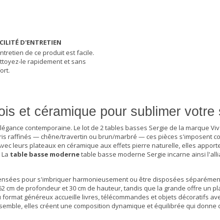
CILITÉ D'ENTRETIEN
ntretien de ce produit est facile.
ttoyez-le rapidement et sans
ort.
is et céramique pour sublimer votre 
'élégance contemporaine. Le lot de 2 tables basses Sergie de la marque Viv
loris raffinés — chêne/travertin ou brun/marbré — ces pièces s'imposent 
vec leurs plateaux en céramique aux effets pierre naturelle, elles appor
. La
table basse moderne
table basse moderne
Sergie incarne ainsi l'all
pensées pour s'imbriquer harmonieusement ou être disposées séparémen
62 cm de profondeur et 30 cm de hauteur, tandis que la grande offre un pl
 format généreux accueille livres, télécommandes et objets décoratifs av
nsemble, elles créent une composition dynamique et équilibrée qui donne 