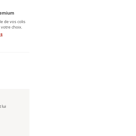
remium
e de vos colis
 votre choix.
us
 lui