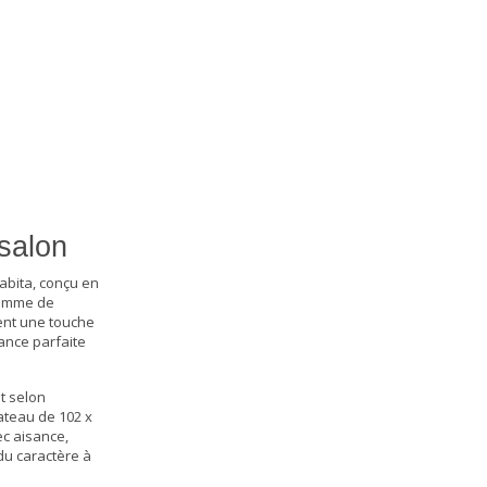
salon
abita, conçu en
comme de
tent une touche
iance parfaite
t selon
ateau de 102 x
ec aisance,
du caractère à