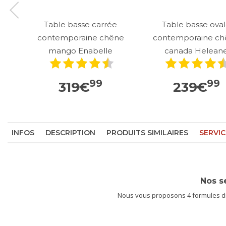
Table basse carrée
Table basse ova
contemporaine chêne
contemporaine c
mango Enabelle
canada Helean
99
99
319
€
239
€
INFOS
DESCRIPTION
PRODUITS SIMILAIRES
SERVIC
Nos s
Nous vous proposons 4 formules dif