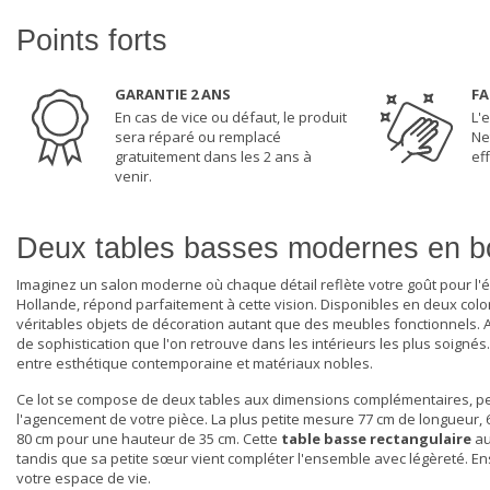
Points forts
GARANTIE 2 ANS
FA
En cas de vice ou défaut, le produit
L'e
sera réparé ou remplacé
Ne
gratuitement dans les 2 ans à
eff
venir.
Deux tables basses modernes en bo
Imaginez un
salon moderne
où chaque détail reflète votre goût pour l
Hollande, répond parfaitement à cette vision. Disponibles en deux co
véritables objets de décoration autant que des meubles fonctionnels. A
de sophistication que l'on retrouve dans les intérieurs les plus soignés
entre esthétique contemporaine et matériaux nobles.
Ce lot se compose de deux tables aux dimensions complémentaires, 
l'agencement de votre pièce. La plus petite mesure 77 cm de longueur, 
80 cm pour une hauteur de 35 cm. Cette
table basse rectangulaire
au
tandis que sa petite sœur vient compléter l'ensemble avec légèreté. E
votre espace de vie.