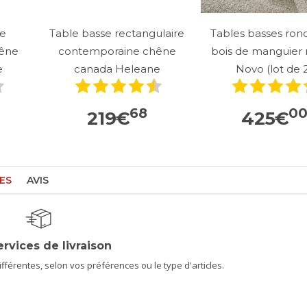
le
Table basse rectangulaire
Tables basses ron
hêne
contemporaine chêne
bois de manguier 
e
canada Heleane
Novo (lot de 
68
0
219
€
425
€
ES
AVIS
ervices de livraison
férentes, selon vos préférences ou le type d'articles.