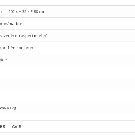
 et L 102 x H 35 x P 80 cm
 brun/marbré
ravertin ou aspect marbré
cor chêne ou brun
mide
8 cm/43 kg
ES
AVIS