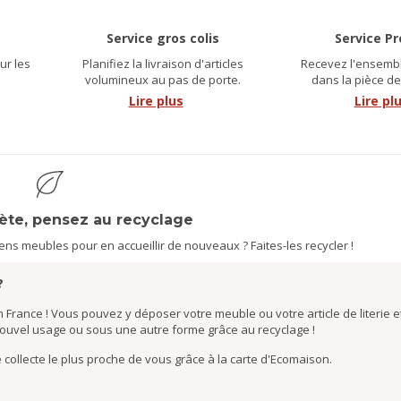
Service gros colis
Service P
ur les
Planifiez la livraison d'articles
Recevez l'ensembl
.
volumineux au pas de porte.
dans la pièce de
Lire plus
Lire pl
nète, pensez au recyclage
s meubles pour en accueillir de nouveaux ? Faites-les recycler !
?
 France ! Vous pouvez y déposer votre meuble ou votre article de literie et
nouvel usage ou sous une autre forme grâce au recyclage !
de collecte le plus proche de vous grâce à la carte d'Ecomaison.