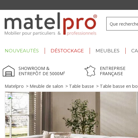
-17h
Summer Deals :
déstockage jusqu'à -60% !
NOUVEAUTÉS
DÉSTOCKAGE
MEUBLES
C
SHOWROOM &
ENTREPRISE
ENTREPÔT DE 5000M²
FRANÇAISE
Matelpro
>
Meuble de salon
>
Table basse
>
Table basse en bo