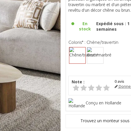
travertin ou marbré et d'un pié
revêtu d'un décor chêne ou brun.
En
Expédié sous : 1 
stock
semaines
Coloris* :
Chêne/travertin
Note :
0
avis
Donnez
Conçu en Hollande
Trouvez un monteur sous