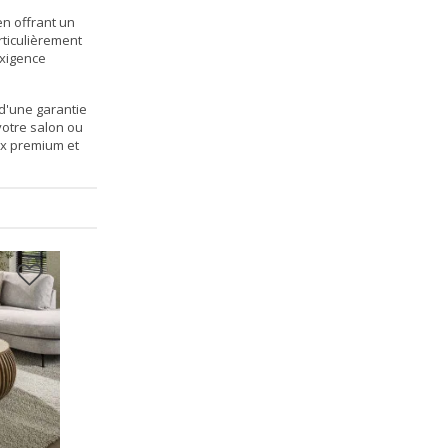
en offrant un
rticulièrement
exigence
 d'une garantie
votre salon ou
ux premium et