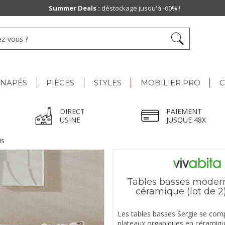
Paiement jusqu'à
48x
ANAPÉS
PIÈCES
STYLES
MOBILIER PRO
C
DIRECT
PAIEMENT
USINE
JUSQUE 48X
is
Tables basses modern
céramique (lot de 2
Les tables basses Sergie se com
plateaux organiques en céramiq