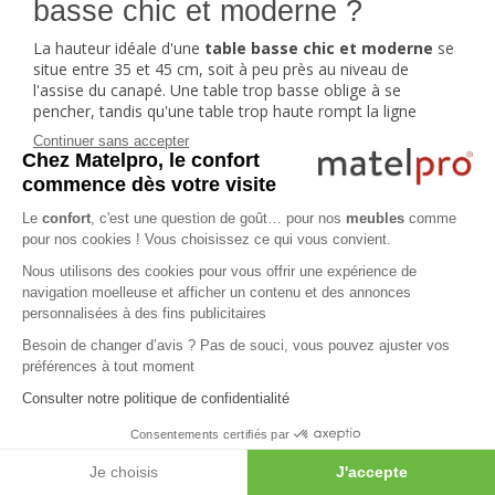
basse chic et moderne ?
La hauteur idéale d'une
table basse chic et moderne
se
situe entre 35 et 45 cm, soit à peu près au niveau de
l'assise du canapé. Une table trop basse oblige à se
pencher, tandis qu'une table trop haute rompt la ligne
visuelle du salon et gêne la vue vers l'écran du
meuble TV
Continuer sans accepter
moderne
.
Chez Matelpro, le confort
commence dès votre visite
En termes de surface, comptez un plateau d'au moins 60 ×
60 cm pour un usage confortable. Si vous recevez souvent,
Le
confort
, c'est une question de goût… pour nos
meubles
comme
un format 110 × 60 cm offre suffisamment de place pour
pour nos cookies ! Vous choisissez ce qui vous convient.
disposer verres, assiettes apéritives et bougies. Pensez
Nous utilisons des cookies pour vous offrir une expérience de
également à conserver un passage d'au moins 40 cm entre
navigation moelleuse et afficher un contenu et des annonces
le bord de la table et le canapé pour circuler sans
personnalisées à des fins publicitaires
contrainte.
Besoin de changer d’avis ? Pas de souci, vous pouvez ajuster vos
Pour les séjours compacts, une
table basse décorative
préférences à tout moment
de petit diamètre — autour de 50 cm — peut suffire.
Associée à un
fauteuil moderne
et à quelques coussins au
Consulter notre politique de confidentialité
sol, elle crée un coin lecture chaleureux sans alourdir
Consentements certifiés par
l'espace. L'important est de proportionner le meuble à la
pièce : dans un grand salon ouvert, n'hésitez pas à opter
Je choisis
J'accepte
pour un modèle généreux qui ancre visuellement l'ensemble