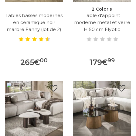
2 Coloris
Tables basses modernes
Table d'appoint
en céramique noir
moderne métal et verre
marbré Fanny (lot de 2)
H 50 cm Elyptic
00
99
265
€
179
€