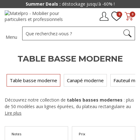
Paiement jusqu'à
48x
0
0
Menu
TABLE BASSE MODERNE
Table basse moderne
Canapé moderne
Fauteuil mo
Découvrez notre collection de
tables basses modernes
: plus
de 50 modèles aux lignes épurées, du plateau rectangulaire au
design rond, à partir de 100 €. Bois massif, métal laqué, verre
Lire plus
trempé ou combinaisons de matières : chaque
table basse
apporte une touche contemporaine à votre salon.et paiement
jusqu’à 48× sans frais.
Notes
Prix