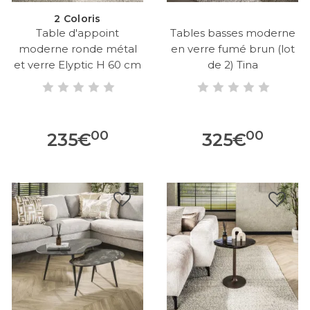
2 Coloris
Table d'appoint
Tables basses moderne
moderne ronde métal
en verre fumé brun (lot
et verre Elyptic H 60 cm
de 2) Tina
00
00
235
€
325
€