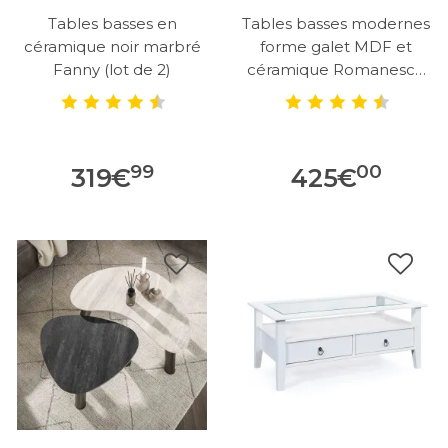
Tables basses en
Tables basses modernes
céramique noir marbré
forme galet MDF et
Fanny (lot de 2)
céramique Romanesco
(lot de 2)
99
00
319
€
425
€