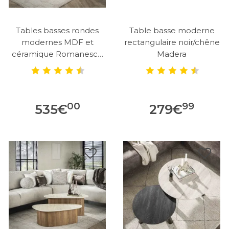
Tables basses rondes
Table basse moderne
modernes MDF et
rectangulaire noir/chêne
céramique Romanesco
Madera
(lot de 3)
00
99
535
€
279
€