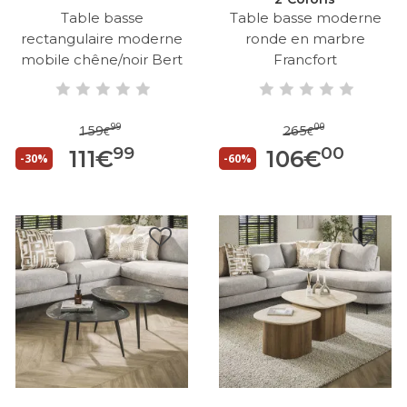
Table basse
Table basse moderne
rectangulaire moderne
ronde en marbre
mobile chêne/noir Bert
Francfort
99
00
159
265
€
€
99
00
111
€
106
€
-30%
-60%