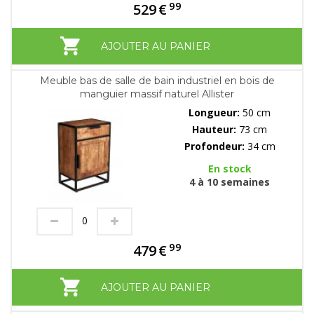
99
529
€
AJOUTER AU PANIER
Meuble bas de salle de bain industriel en bois de
manguier massif naturel Allister
Longueur:
50 cm
Hauteur:
73 cm
Profondeur:
34 cm
En stock
4 à 10 semaines
99
479
€
AJOUTER AU PANIER