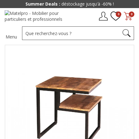
Summer Deals :
déstockage jusqu'à -60% !
0
0
Menu