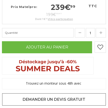
239
€
TTC
99
Prix Matelpro:
199
€
99
HT
Dont
1
€
d'éco-participation
15
Quantité
AJOUTER AU PANIER
Trouvez un monteur sous 48h avec
DEMANDER UN DEVIS GRATUIT