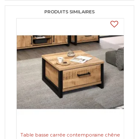
PRODUITS SIMILAIRES
Table basse carrée contemporaine chêne
Ta