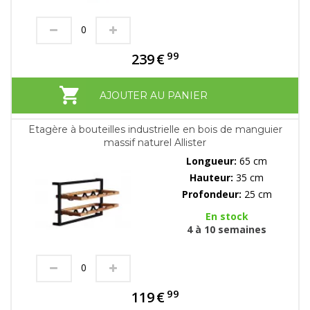
99
239
€
AJOUTER AU PANIER
Etagère à bouteilles industrielle en bois de manguier
massif naturel Allister
Longueur:
65 cm
Hauteur:
35 cm
Profondeur:
25 cm
En stock
4 à 10 semaines
99
119
€