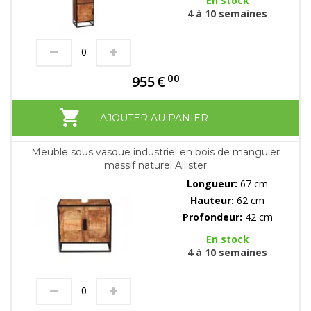
En stock
4 à 10 semaines
00
955
€
AJOUTER AU PANIER
Meuble sous vasque industriel en bois de manguier
massif naturel Allister
Longueur:
67 cm
Hauteur:
62 cm
Profondeur:
42 cm
En stock
4 à 10 semaines