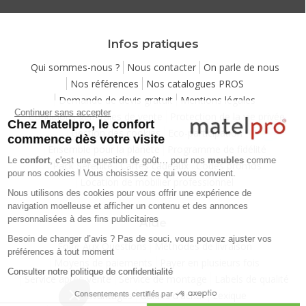
Infos pratiques
Qui sommes-nous ?
Nous contacter
On parle de nous
Nos références
Nos catalogues PROS
Demande de devis gratuit
Mentions légales
Continuer sans accepter
Conditions générales de vente
Protection de la vie privée
Chez Matelpro, le confort
Gestion des cookies
Eco-participation
commence dès votre visite
Ensemble pour la planète
Programme de fidélité
Le
confort
, c'est une question de goût… pour nos
meubles
comme
Pack Sérénité
Cartes cadeaux
Codes promos
pour nos cookies ! Vous choisissez ce qui vous convient.
Location de mobilier professionnel
Nous utilisons des cookies pour vous offrir une expérience de
navigation moelleuse et afficher un contenu et des annonces
personnalisées à des fins publicitaires
Aide
Besoin de changer d’avis ? Pas de souci, vous pouvez ajuster vos
Foire Aux Questions
Méthodes de livraison
préférences à tout moment
Moyens de paiements
Payer en plusieurs fois
Consulter notre politique de confidentialité
Service après-vente
Service de montage
Labels de qualité
Vos avantages
Guides d'achat
Lexique
Consentements certifiés par