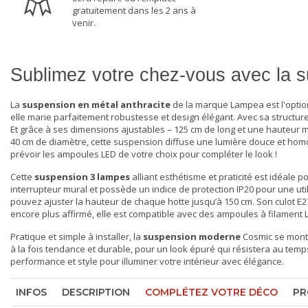
gratuitement dans les 2 ans à
venir.
Sublimez votre chez-vous avec la
La
suspension en métal anthracite
de la marque Lampea est l'option
elle marie parfaitement robustesse et design élégant. Avec sa structur
Et grâce à ses dimensions ajustables – 125 cm de long et une hauteur 
40 cm de diamètre, cette
suspension
diffuse une lumière douce et hom
prévoir les ampoules LED de votre choix pour compléter le look !
Cette
suspension 3 lampes
alliant esthétisme et praticité est idéale 
interrupteur mural et possède un indice de protection IP20 pour une ut
pouvez ajuster la hauteur de chaque hotte jusqu’à 150 cm. Son culot E2
encore plus affirmé, elle est compatible avec des ampoules à filament 
Pratique et simple à installer, la
suspension moderne
Cosmic se monte 
à la fois tendance et durable, pour un look épuré qui résistera au tem
performance et style pour illuminer votre intérieur avec élégance.
INFOS
DESCRIPTION
COMPLÉTEZ VOTRE DÉCO
PR