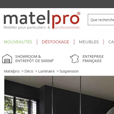
+33 3 66 722 898
- Lu-Ve : 9h-12h30/13h30-17h
NOUVEAUTÉS
DÉSTOCKAGE
MEUBLES
C
SHOWROOM &
ENTREPRISE
ENTREPÔT DE 5000M²
FRANÇAISE
Matelpro
>
Déco
>
Luminaire
>
Suspension