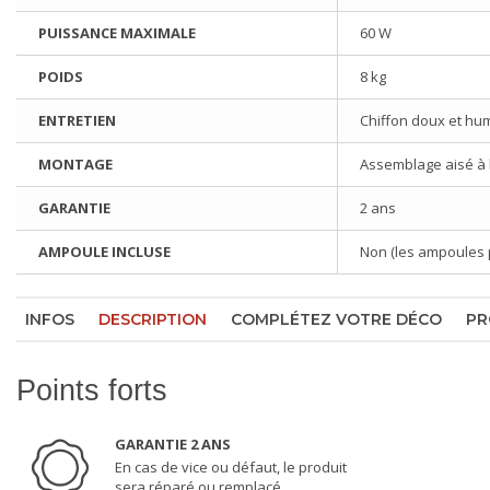
PUISSANCE MAXIMALE
60 W
POIDS
8 kg
ENTRETIEN
Chiffon doux et hu
MONTAGE
Assemblage aisé à l'
GARANTIE
2 ans
AMPOULE INCLUSE
Non (les ampoules 
INFOS
DESCRIPTION
COMPLÉTEZ VOTRE DÉCO
PR
Points forts
GARANTIE 2 ANS
En cas de vice ou défaut, le produit
sera réparé ou remplacé