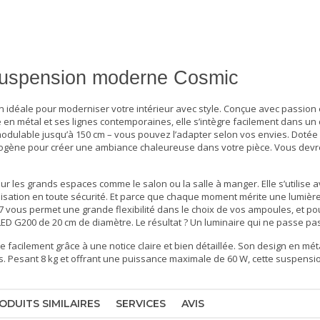
 suspension moderne Cosmic
 idéale pour moderniser votre intérieur avec style. Conçue avec passion
e en métal et ses lignes contemporaines, elle s’intègre facilement dans u
modulable jusqu’à 150 cm – vous pouvez l’adapter selon vos envies. Dotée
ogène pour créer une ambiance chaleureuse dans votre pièce. Vous dev
pour les grands espaces comme le salon ou la salle à manger. Elle s’utilise 
ilisation en toute sécurité. Et parce que chaque moment mérite une lumiè
7 vous permet une grande flexibilité dans le choix de vos ampoules, et pou
LED G200 de 20 cm de diamètre. Le résultat ? Un
luminaire
qui ne passe pas
facilement grâce à une notice claire et bien détaillée. Son design en méta
ps. Pesant 8 kg et offrant une puissance maximale de 60 W, cette suspens
ODUITS SIMILAIRES
SERVICES
AVIS