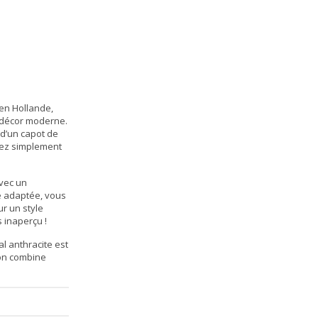
 en Hollande,
n décor moderne.
 d’un capot de
rez simplement
avec un
re adaptée, vous
r un style
 inaperçu !
l anthracite est
ion combine