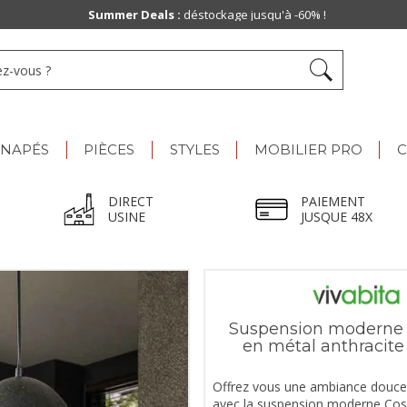
Summer Deals :
déstockage jusqu'à -60% !
ANAPÉS
PIÈCES
STYLES
MOBILIER PRO
C
DIRECT
PAIEMENT
USINE
JUSQUE 48X
Suspension moderne
en métal anthracit
Offrez vous une ambiance douce
avec la suspension moderne C