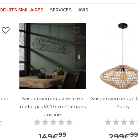
ODUITS SIMILAIRES
SERVICES
AVIS
m en
Suspension industrielle en
Suspension design 
métal gris Ø20 cm 2 lampes
Yumy
Justine
99
99
149
€
299
€