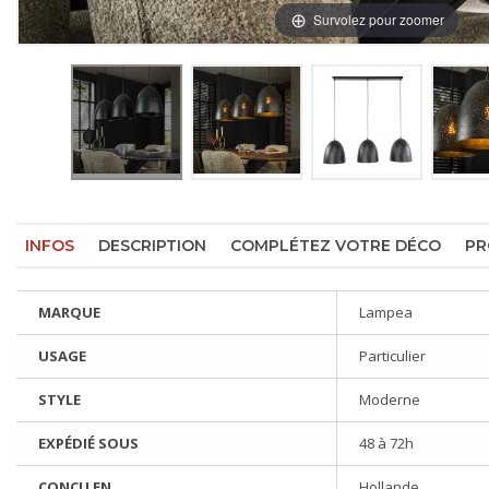
Survolez pour zoomer
INFOS
DESCRIPTION
COMPLÉTEZ VOTRE DÉCO
PR
MARQUE
Lampea
USAGE
Particulier
STYLE
Moderne
EXPÉDIÉ SOUS
48 à 72h
CONÇU EN
Hollande