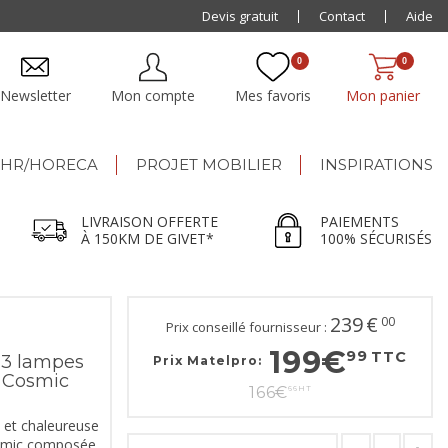
Paiement jusqu'à
Devis gratuit
48x
Contact
Aide
0
0
Newsletter
Mon compte
Mes favoris
Mon panier
HR/HORECA
PROJET MOBILIER
INSPIRATIONS
LIVRAISON OFFERTE
PAIEMENTS
À 150KM DE GIVET*
100% SÉCURISÉS
239
€
00
Prix conseillé fournisseur :
199
€
99
TTC
 3 lampes
Prix Matelpro:
e Cosmic
166
€
66
HT
 et chaleureuse
osmic composée