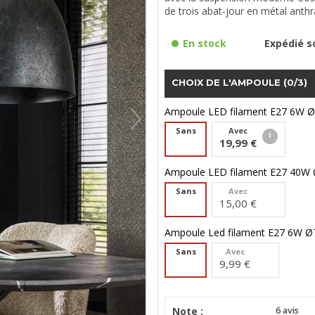
de trois abat-jour en métal anthr
En stock
Expédié so
CHOIX DE L'AMPOULE
(0/3)
Ampoule LED filament E27 6W 
Sans
Avec
19,99 €
Ampoule LED filament E27 40W
Sans
Avec
15,00 €
Ampoule Led filament E27 6W 
Sans
Avec
9,99 €
Note :
6
avis