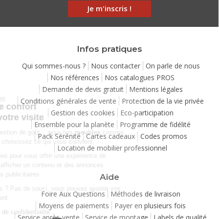
Je m'inscris !
Infos pratiques
Qui sommes-nous ?
Nous contacter
On parle de nous
Nos références
Nos catalogues PROS
Demande de devis gratuit
Mentions légales
Continuer sans accepter
Conditions générales de vente
Protection de la vie privée
Chez Matelpro, le confort
Gestion des cookies
Eco-participation
commence dès votre visite
Ensemble pour la planète
Programme de fidélité
Le
confort
, c'est une question de goût… pour nos
meubles
comme
Pack Sérénité
Cartes cadeaux
Codes promos
pour nos cookies ! Vous choisissez ce qui vous convient.
Location de mobilier professionnel
Nous utilisons des cookies pour vous offrir une expérience de
navigation moelleuse et afficher un contenu et des annonces
personnalisées à des fins publicitaires
Aide
Besoin de changer d’avis ? Pas de souci, vous pouvez ajuster vos
Foire Aux Questions
Méthodes de livraison
préférences à tout moment
Moyens de paiements
Payer en plusieurs fois
Consulter notre politique de confidentialité
Service après-vente
Service de montage
Labels de qualité