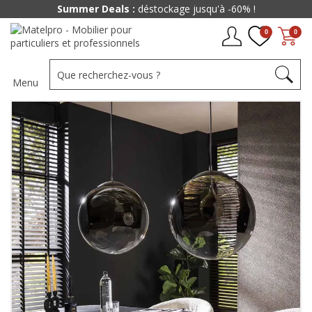
Summer Deals :
déstockage jusqu'à -60% !
0
0
Menu