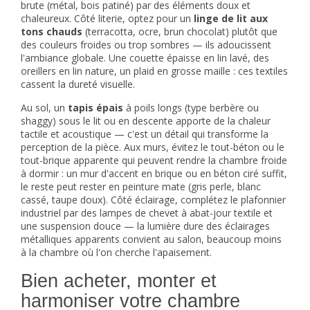
brute (métal, bois patiné) par des éléments doux et
chaleureux. Côté literie, optez pour un
linge de lit aux
tons chauds
(terracotta, ocre, brun chocolat) plutôt que
des couleurs froides ou trop sombres — ils adoucissent
l'ambiance globale. Une couette épaisse en lin lavé, des
oreillers en lin nature, un plaid en grosse maille : ces textiles
cassent la dureté visuelle.
Au sol, un
tapis épais
à poils longs (type berbère ou
shaggy) sous le lit ou en descente apporte de la chaleur
tactile et acoustique — c'est un détail qui transforme la
perception de la pièce. Aux murs, évitez le tout-béton ou le
tout-brique apparente qui peuvent rendre la chambre froide
à dormir : un mur d'accent en brique ou en béton ciré suffit,
le reste peut rester en peinture mate (gris perle, blanc
cassé, taupe doux). Côté éclairage, complétez le plafonnier
industriel par des lampes de chevet à abat-jour textile et
une suspension douce — la lumière dure des éclairages
métalliques apparents convient au salon, beaucoup moins
à la chambre où l'on cherche l'apaisement.
Bien acheter, monter et
harmoniser votre chambre