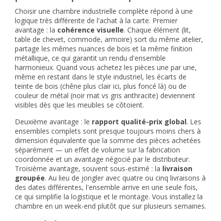
Choisir une
chambre industrielle complète
répond à une
logique très différente de l'achat à la carte. Premier
avantage : la
cohérence visuelle
. Chaque élément (lit,
table de chevet, commode, armoire) sort du même atelier,
partage les mêmes nuances de bois et la même finition
métallique, ce qui garantit un rendu d'ensemble
harmonieux. Quand vous achetez les pièces une par une,
même en restant dans le style industriel, les écarts de
teinte de bois (chêne plus clair ici, plus foncé là) ou de
couleur de métal (noir mat vs gris anthracite) deviennent
visibles dès que les meubles se côtoient.
Deuxième avantage : le
rapport qualité-prix global
. Les
ensembles complets sont presque toujours moins chers à
dimension équivalente que la somme des pièces achetées
séparément — un effet de volume sur la fabrication
coordonnée et un avantage négocié par le distributeur.
Troisième avantage, souvent sous-estimé : la
livraison
groupée
. Au lieu de jongler avec quatre ou cinq livraisons à
des dates différentes, l'ensemble arrive en une seule fois,
ce qui simplifie la logistique et le montage. Vous installez la
chambre en un week-end plutôt que sur plusieurs semaines.