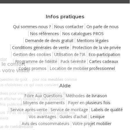
Infos pratiques
Qui sommes-nous ?
Nous contacter
On parle de nous
Nos références
Nos catalogues PROS
Demande de devis gratuit
Mentions légales
Conditions générales de vente
Protection de la vie privée
Gestion des cookies
Utilisation de l'IA
Eco-participation
Continuer sans accepter
Programme de fidélité
Pack Sérénité
Cartes cadeaux
Chez Matelpro, le confort
Codes promos
Location de mobilier professionnel
commence dès votre visite
Le
confort
, c'est une question de goût… pour nos
meubles
comme
pour nos cookies ! Vous choisissez ce qui vous convient.
Aide
Nous utilisons des cookies pour vous offrir une expérience de
Foire Aux Questions
Méthodes de livraison
navigation moelleuse et afficher un contenu et des annonces
Moyens de paiements
Payer en plusieurs fois
personnalisées à des fins publicitaires
Service après-vente
Service de montage
Labels de qualité
Besoin de changer d’avis ? Pas de souci, vous pouvez ajuster vos
Vos avantages
Guides d'achat
Lexique
préférences à tout moment
Avis des consommateurs
Votre projet mobilier
Consulter notre politique de confidentialité