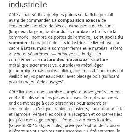
industrielle
Côté achat, vérifiez quelques points sur la fiche produit
avant de commander. La
composition exacte
de
l'ensemble : nombre de pièces, dimensions de chacune
(longueur, largeur, hauteur du lit ; nombre de tiroirs de la
commode ; nombre de portes de l'armoire). Le
support du
sommier
: la majorité des lits industriels se livrent avec un
cadre à lattes, mais le sommier ferme et le matelas restent
à acheter séparément — prévoyez ce budget en
complément. La
nature des matériaux
: structure
métallique acier (massive, durable) vs métal léger
(économique mais moins solide), bois massif (cher mais qui
vieillit bien) vs panneaux MDF avec placage bois (suffisant
pour la majorité des usages).
Côté livraison, une chambre complète arrive généralement
en 4 à 8 colis selon les pièces incluses. Comptez un week-
end de montage à deux personnes pour assembler
l'ensemble — c'est plus rapide à plusieurs, surtout pour le lit
et l'armoire. Vérifiez les colis à la réception et conservez-les
jusqu'au montage complet. Pour les armoires lourdes
(souvent 80-150 kg en colis), prévoyez l'option de livraison
à l'étage si vous habitez sans ascenseur. Côté entretien, le