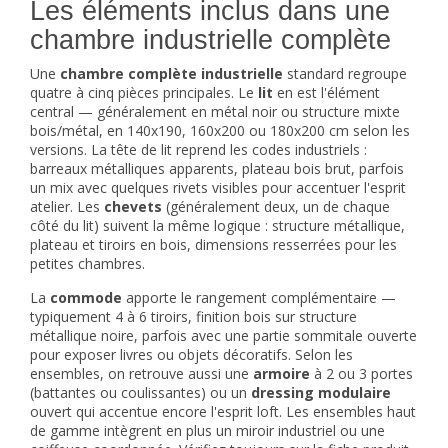
Les éléments inclus dans une
chambre industrielle complète
Une
chambre complète industrielle
standard regroupe
quatre à cinq pièces principales. Le
lit
en est l'élément
central — généralement en métal noir ou structure mixte
bois/métal, en 140x190, 160x200 ou 180x200 cm selon les
versions. La tête de lit reprend les codes industriels :
barreaux métalliques apparents, plateau bois brut, parfois
un mix avec quelques rivets visibles pour accentuer l'esprit
atelier. Les
chevets
(généralement deux, un de chaque
côté du lit) suivent la même logique : structure métallique,
plateau et tiroirs en bois, dimensions resserrées pour les
petites chambres.
La
commode
apporte le rangement complémentaire —
typiquement 4 à 6 tiroirs, finition bois sur structure
métallique noire, parfois avec une partie sommitale ouverte
pour exposer livres ou objets décoratifs. Selon les
ensembles, on retrouve aussi une
armoire
à 2 ou 3 portes
(battantes ou coulissantes) ou un
dressing modulaire
ouvert qui accentue encore l'esprit loft. Les ensembles haut
de gamme intègrent en plus un miroir industriel ou une