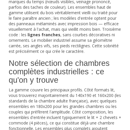
marques du temps (nœuds visibles, veinage prononcé,
parfois des taches de couleur). Les ensembles haut de
gamme utilisent du bois véritablement vieilli ou traité pour
le faire paraître ancien ; les modèles d'entrée optent pour
des panneaux mélaminés avec impression bois — efficace
visuellement à l'achat, mais qui vieillit moins bien. Troisième
code : les
lignes franches
, sans courbes décoratives ni
ornements. Le mobilier industriel assume sa géométrie
carrée, ses angles vifs, ses pieds rectilignes. Cette sobriété
est précisément ce qui crée le caractère.
Notre sélection de chambres
complètes industrielles : ce
qu'on y trouve
La gamme couvre les principaux profils. Côté formats lit,
vous trouverez majoritairement du 140x190 et 160x200 (les
standards de la chambre adulte française), avec quelques
ensembles en 180x200 pour les grandes chambres ou les
couples qui préfèrent l'amplitude. Côté composition, les
ensembles d'entrée incluent typiquement le lit + 2 chevets +
commode (4 pièces), ce qui constitue déjà une chambre
fonctionnelle. Les ensembles plus complets ajoutent