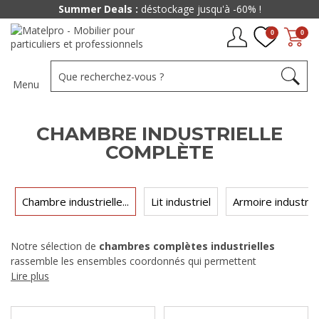
Summer Deals :
déstockage jusqu'à -60% !
0
0
Menu
CHAMBRE INDUSTRIELLE
COMPLÈTE
Chambre industrielle...
Lit industriel
Armoire industriel
Notre sélection de
chambres complètes industrielles
rassemble les ensembles coordonnés qui permettent
d'aménager une chambre adulte d'un seul achat, à partir
Lire plus
d'environ 1450 €. Lit, chevets, commode et armoire ou dressing
dans une même finition métal et bois : ces compositions évitent