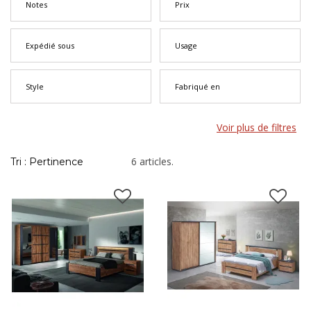
les fausses notes esthétiques et garantissent l'harmonie
Notes
Prix
immédiate, là où l'achat séparé pièce par pièce demande un œil
exercé pour faire concorder les nuances et les proportions.
Expédié sous
Usage
Style
Fabriqué en
Voir plus de filtres
6 articles.
Tri : Pertinence