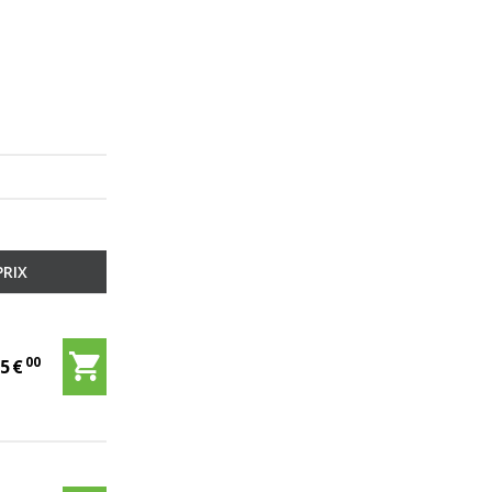
PRIX
00
55
€