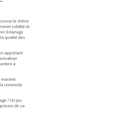
 associe le chêne
omet solidité et
vec éclairage
la qualité des
 en apportant
sonnaliser
chambre à
e marient
et la commode
age ? Un jeu
, preuve de sa