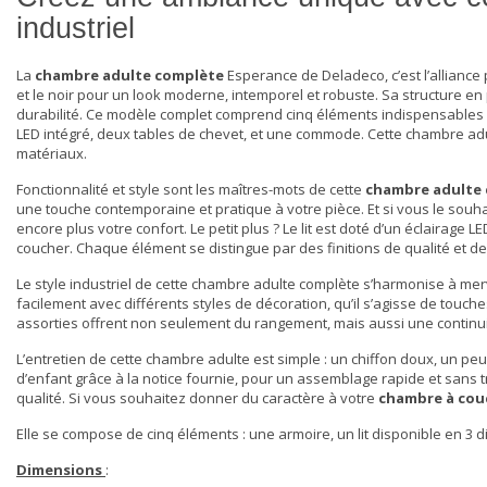
industriel
La
chambre adulte complète
Esperance de Deladeco, c’est l’alliance p
et le noir pour un look moderne, intemporel et robuste. Sa structure e
durabilité. Ce modèle complet comprend cinq éléments indispensables : u
LED intégré, deux tables de chevet, et une commode. Cette
chambre ad
matériaux.
Fonctionnalité et style sont les maîtres-mots de cette
chambre adulte
une touche contemporaine et pratique à votre pièce. Et si vous le souh
encore plus votre confort. Le petit plus ? Le lit est doté d’un éclaira
coucher. Chaque élément se distingue par des finitions de qualité et d
Le style industriel de cette
chambre adulte complète
s’harmonise à merve
facilement avec différents styles de décoration, qu’il s’agisse de touc
assorties offrent non seulement du rangement, mais aussi une continui
L’entretien de cette chambre adulte est simple : un chiffon doux, un p
d’enfant grâce à la notice fournie, pour un assemblage rapide et sans tr
qualité. Si vous souhaitez donner du caractère à votre
chambre à cou
Elle se compose de cinq éléments : une armoire, un lit disponible en 
Dimensions
: