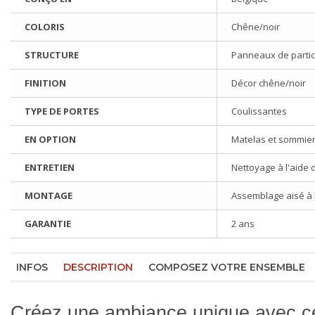
COLORIS
Chêne/noir
STRUCTURE
Panneaux de partic
FINITION
Décor chêne/noir
TYPE DE PORTES
Coulissantes
EN OPTION
Matelas et sommie
ENTRETIEN
Nettoyage à l'aide 
MONTAGE
Assemblage aisé à l'
GARANTIE
2 ans
INFOS
DESCRIPTION
COMPOSEZ VOTRE ENSEMBLE
Créez une ambiance unique avec ce