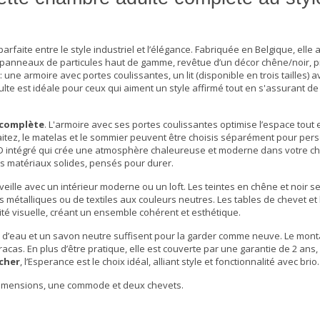
arfaite entre le style industriel et l’élégance. Fabriquée en Belgique, elle
n panneaux de particules haut de gamme, revêtue d’un décor chêne/noir, pr
ne armoire avec portes coulissantes, un lit (disponible en trois tailles) a
ulte
est idéale pour ceux qui aiment un style affirmé tout en s'assurant de 
 complète
. L'armoire avec ses portes coulissantes optimise l’espace tout
aitez, le matelas et le sommier peuvent être choisis séparément pour per
ge LED intégré qui crée une atmosphère chaleureuse et moderne dans votre 
es matériaux solides, pensés pour durer.
ille avec un intérieur moderne ou un loft. Les teintes en chêne et noir s
hes métalliques ou de textiles aux couleurs neutres. Les tables de chevet 
té visuelle, créant un ensemble cohérent et esthétique.
eu d’eau et un savon neutre suffisent pour la garder comme neuve. Le mont
acas. En plus d’être pratique, elle est couverte par une garantie de 2 ans
cher
, l’Esperance est le choix idéal, alliant style et fonctionnalité avec brio.
3 dimensions, une commode et deux chevets.