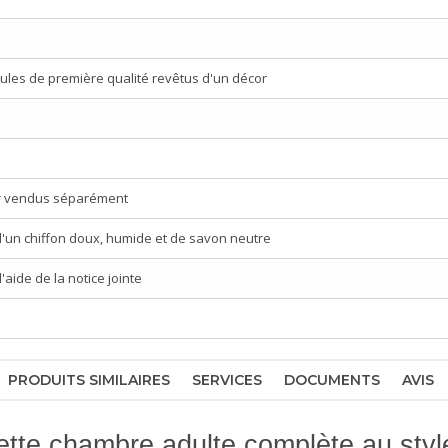
ules de première qualité revêtus d'un décor
r vendus séparément
d'un chiffon doux, humide et de savon neutre
aide de la notice jointe
PRODUITS SIMILAIRES
SERVICES
DOCUMENTS
AVIS
tte chambre adulte complète au styl