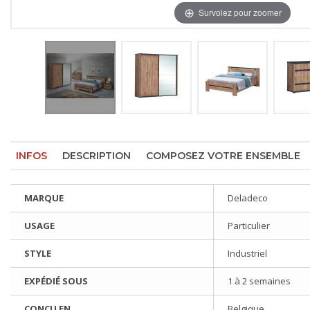
Survolez pour zoomer
INFOS
DESCRIPTION
COMPOSEZ VOTRE ENSEMBLE
MARQUE
Deladeco
USAGE
Particulier
STYLE
Industriel
EXPÉDIÉ SOUS
1 à 2 semaines
CONÇU EN
Belgique