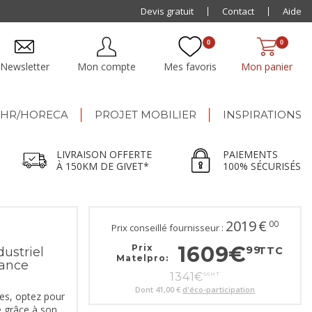
Livraison offerte dès 500€ jusqu'à 150km de Givet
Devis gratuit
Contact
Aide
0
0
Newsletter
Mon compte
Mes favoris
Mon panier
HR/HORECA
PROJET MOBILIER
INSPIRATIONS
LIVRAISON OFFERTE
PAIEMENTS
À 150KM DE GIVET*
100% SÉCURISÉS
2019
€
00
Prix conseillé fournisseur :
1609
€
Prix
99
ustriel
TTC
Matelpro:
rance
1341
€
66
HT
Dont
41,00 €
d'éco-participation
es, optez pour
e grâce à son