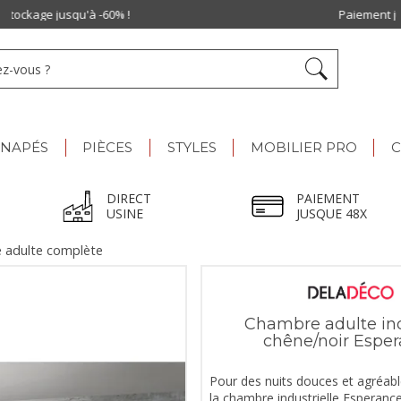
Paiement jusqu'à
48x
ANAPÉS
PIÈCES
STYLES
MOBILIER PRO
C
DIRECT
PAIEMENT
USINE
JUSQUE 48X
 adulte complète
Chambre adulte ind
chêne/noir Espe
Pour des nuits douces et agréabl
la chambre industrielle Esperanc