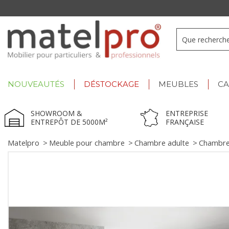
Summer Deals :
déstockage jusqu'à -60% !
NOUVEAUTÉS
DÉSTOCKAGE
MEUBLES
C
SHOWROOM &
ENTREPRISE
ENTREPÔT DE 5000M²
FRANÇAISE
Matelpro
>
Meuble pour chambre
>
Chambre adulte
>
Chambre