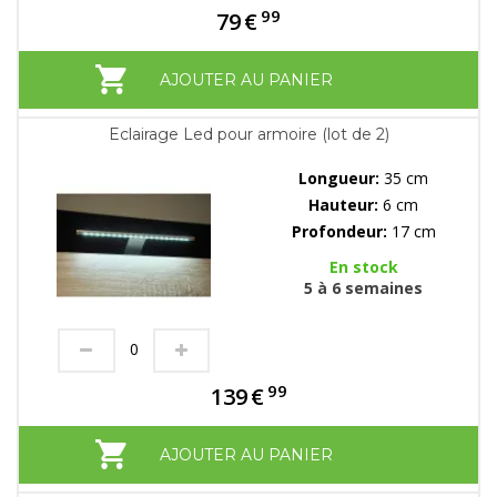
99
79
€
AJOUTER AU PANIER
Eclairage Led pour armoire (lot de 2)
Longueur:
35 cm
Hauteur:
6 cm
Profondeur:
17 cm
En stock
5 à 6 semaines
99
139
€
AJOUTER AU PANIER