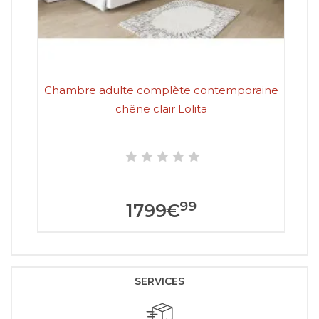
Chambre adulte complète contemporaine
Ch
chêne clair Lolita
99
1799
€
SERVICES