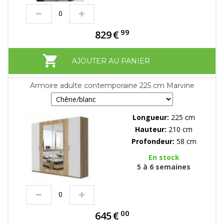
99
829
€
AJOUTER AU PANIER
Armoire adulte contemporaine 225 cm Marvine
Longueur:
225 cm
Hauteur:
210 cm
Profondeur:
58 cm
En stock
5 à 6 semaines
00
645
€