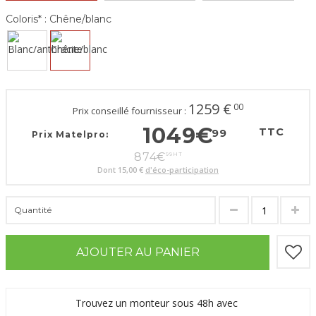
Coloris* :
Chêne/blanc
1259
€
00
Prix conseillé fournisseur :
1049
€
TTC
99
Prix Matelpro:
874
€
99
HT
Dont
15,00 €
d'éco-participation
Quantité
AJOUTER AU PANIER
Trouvez un monteur sous 48h avec