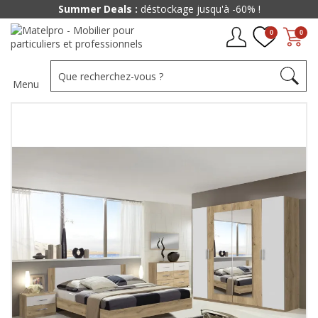
Paiement jusqu'à
48x
0
0
Menu