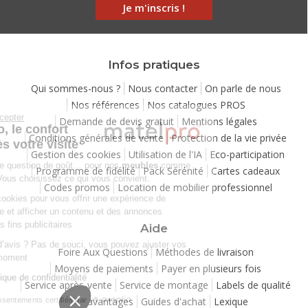
Je m'inscris !
Infos pratiques
Qui sommes-nous ?
Nous contacter
On parle de nous
Nos références
Nos catalogues PROS
Continuer sans accepter
Demande de devis gratuit
Mentions légales
Chez Matelpro, le confort
Conditions générales de vente
Protection de la vie privée
commence dès votre visite
Gestion des cookies
Utilisation de l'IA
Eco-participation
Le
confort
, c'est une question de goût… pour nos
meubles
comme
Programme de fidélité
Pack Sérénité
Cartes cadeaux
pour nos cookies ! Vous choisissez ce qui vous convient.
Codes promos
Location de mobilier professionnel
Nous utilisons des cookies pour vous offrir une expérience de
navigation moelleuse et afficher un contenu et des annonces
personnalisées à des fins publicitaires
Aide
Besoin de changer d’avis ? Pas de souci, vous pouvez ajuster vos
Foire Aux Questions
Méthodes de livraison
préférences à tout moment
Moyens de paiements
Payer en plusieurs fois
Consulter notre politique de confidentialité
Service après-vente
Service de montage
Labels de qualité
Vos avantages
Guides d'achat
Lexique
Consentements certifiés par