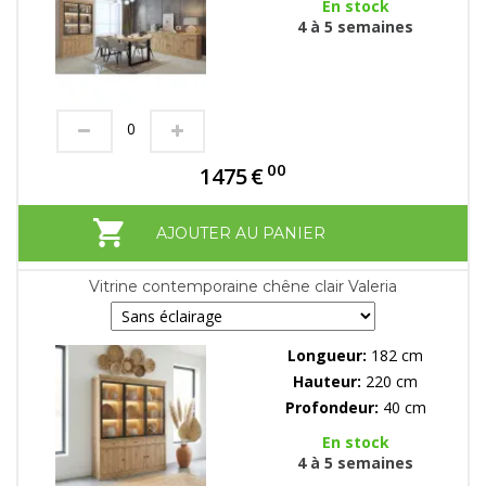
En stock
4 à 5 semaines
00
1475
€
AJOUTER AU PANIER
Vitrine contemporaine chêne clair Valeria
Longueur:
182 cm
Hauteur:
220 cm
Profondeur:
40 cm
En stock
4 à 5 semaines