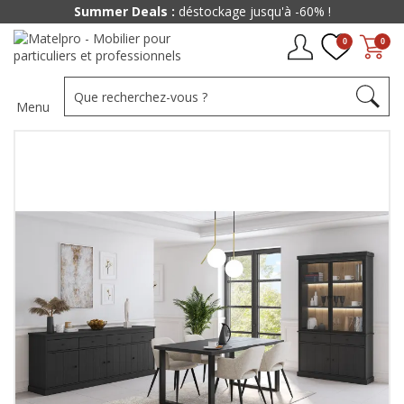
Summer Deals :
déstockage jusqu'à -60% !
0
0
Menu