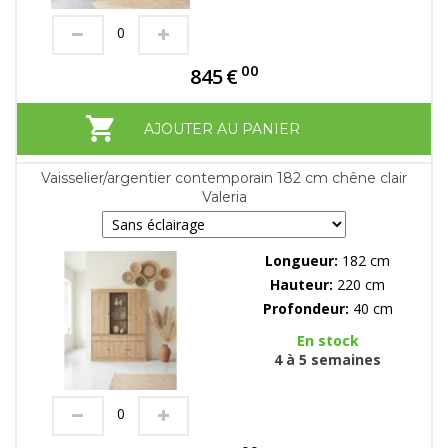
00
845
€
AJOUTER AU PANIER
Vaisselier/argentier contemporain 182 cm chêne clair
Valeria
Longueur:
182 cm
Hauteur:
220 cm
Profondeur:
40 cm
En stock
4 à 5 semaines