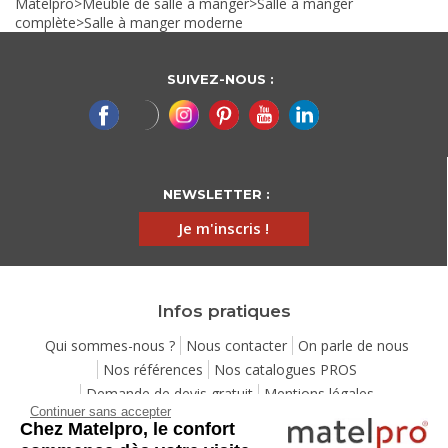
Matelpro
>
Meuble de salle à manger
>
Salle à manger
complète
>
Salle à manger moderne
SUIVEZ-NOUS :
NEWSLETTER :
Je m'inscris !
Infos pratiques
Qui sommes-nous ?
Nous contacter
On parle de nous
Nos références
Nos catalogues PROS
Demande de devis gratuit
Mentions légales
Continuer sans accepter
Conditions générales de vente
Protection de la vie privée
Chez Matelpro, le confort
Gestion des cookies
Utilisation de l'IA
Eco-participation