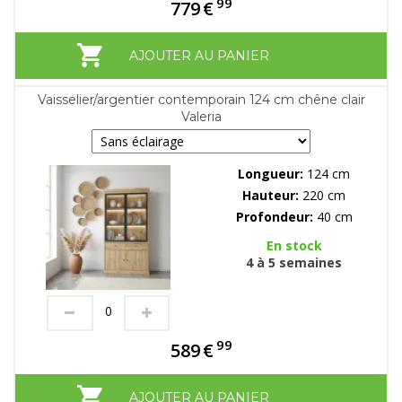
99
779
€
AJOUTER AU PANIER
Vaisselier/argentier contemporain 124 cm chêne clair
Valeria
Longueur:
124 cm
Hauteur:
220 cm
Profondeur:
40 cm
En stock
4 à 5 semaines
99
589
€
AJOUTER AU PANIER