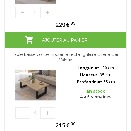
99
229
€
AJOUTER AU PANIER
Table basse contemporaine rectangulaire chêne clair
Valeria
Longueur:
130 cm
Hauteur:
35 cm
Profondeur:
65 cm
En stock
4 à 5 semaines
00
215
€