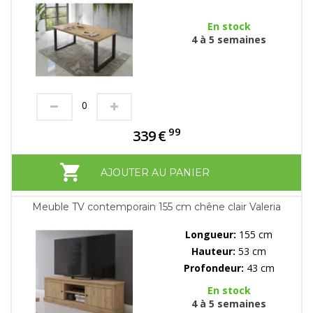
En stock
4 à 5 semaines
99
339
€
AJOUTER AU PANIER
Meuble TV contemporain 155 cm chêne clair Valeria
Longueur:
155 cm
Hauteur:
53 cm
Profondeur:
43 cm
En stock
4 à 5 semaines