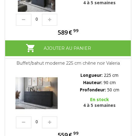
4 à 5 semaines
99
589
€
AJOUTER AU PANIER
Buffet/bahut moderne 225 cm chêne noir Valeria
Longueur:
225 cm
Hauteur:
90 cm
Profondeur:
50 cm
En stock
4 à 5 semaines
99
559
€