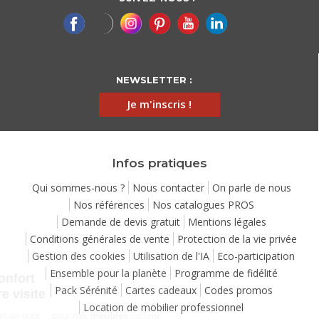
NEWSLETTER :
Je m'inscris !
Infos pratiques
Qui sommes-nous ?
Nous contacter
On parle de nous
Nos références
Nos catalogues PROS
Demande de devis gratuit
Mentions légales
Conditions générales de vente
Protection de la vie privée
Gestion des cookies
Utilisation de l'IA
Eco-participation
Continuer sans accepter
Ensemble pour la planète
Programme de fidélité
Chez Matelpro, le confort
Pack Sérénité
Cartes cadeaux
Codes promos
commence dès votre visite
Location de mobilier professionnel
Le
confort
, c'est une question de goût… pour nos
meubles
comme