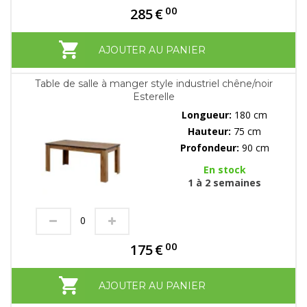
00
285
€
AJOUTER AU PANIER
Table de salle à manger style industriel chêne/noir
Esterelle
Longueur:
180 cm
Hauteur:
75 cm
Profondeur:
90 cm
En stock
1 à 2 semaines
00
175
€
AJOUTER AU PANIER