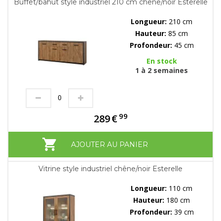
Buffet/bahut style industriel 210 cm chêne/noir Esterelle
Longueur:
210 cm
Hauteur:
85 cm
Profondeur:
45 cm
En stock
1 à 2 semaines
99
289
€
AJOUTER AU PANIER
Vitrine style industriel chêne/noir Esterelle
Longueur:
110 cm
Hauteur:
180 cm
Profondeur:
39 cm