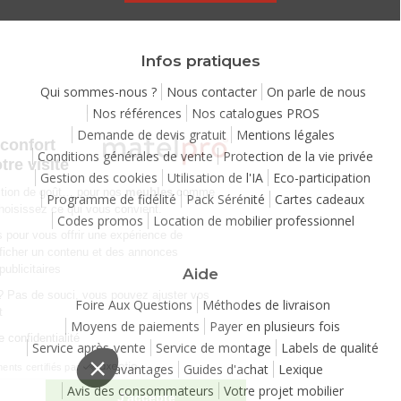
Infos pratiques
Qui sommes-nous ?
Nous contacter
On parle de nous
Nos références
Nos catalogues PROS
Continuer sans accepter
Demande de devis gratuit
Mentions légales
Chez Matelpro, le confort
Conditions générales de vente
Protection de la vie privée
commence dès votre visite
Gestion des cookies
Utilisation de l'IA
Eco-participation
Le
confort
, c'est une question de goût… pour nos
meubles
comme
Programme de fidélité
Pack Sérénité
Cartes cadeaux
pour nos cookies ! Vous choisissez ce qui vous convient.
Codes promos
Location de mobilier professionnel
Nous utilisons des cookies pour vous offrir une expérience de
navigation moelleuse et afficher un contenu et des annonces
personnalisées à des fins publicitaires
Aide
Besoin de changer d’avis ? Pas de souci, vous pouvez ajuster vos
Foire Aux Questions
Méthodes de livraison
préférences à tout moment
Moyens de paiements
Payer en plusieurs fois
Consulter notre politique de confidentialité
Service après-vente
Service de montage
Labels de qualité
Vos avantages
Guides d'achat
Lexique
Consentements certifiés par
Avis des consommateurs
Votre projet mobilier
Je choisis
J'accepte