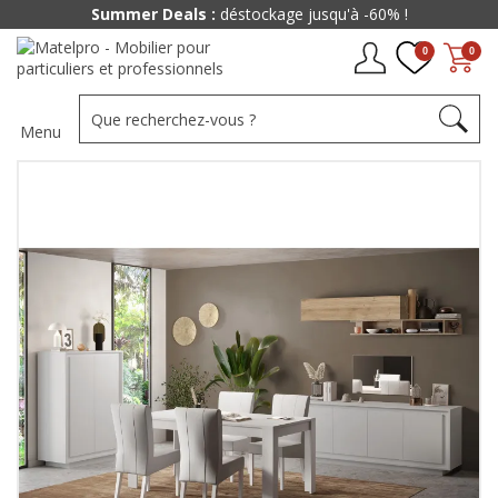
Summer Deals :
déstockage jusqu'à -60% !
0
0
Menu