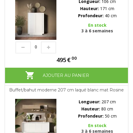
Longueur:
106 cm
Hauteur:
171 cm
Profondeur:
40 cm
En stock
3 à 6 semaines
00
495
€
AJOUTER AU PANIER
Buffet/bahut moderne 207 cm laqué blanc mat Rosine
Longueur:
207 cm
Hauteur:
80 cm
Profondeur:
50 cm
En stock
3 à 6 semaines