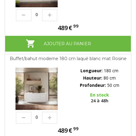
99
489
€
AJOUTER AU PANIER
Buffet/bahut moderne 180 cm laqué blanc mat Rosine
Longueur:
180 cm
Hauteur:
80 cm
Profondeur:
50 cm
En stock
24 à 48h
99
489
€