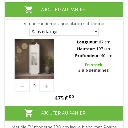
AJOUTER AU PANIER
Vitrine moderne laqué blanc mat Rosine
Longueur:
67 cm
Hauteur:
197 cm
Profondeur:
40 cm
En stock
3 à 6 semaines
00
475
€
AJOUTER AU PANIER
Meuble TV moderne 180 cm laqué blanc mat Rosine