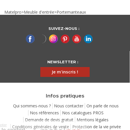
Matelpro
>
Meuble d'entrée
>
Portemanteaux
SUIVEZ-NOUS :
NEWSLETTER :
Je m'inscris !
Infos pratiques
Qui sommes-nous ?
Nous contacter
On parle de nous
Nos références
Nos catalogues PROS
Demande de devis gratuit
Mentions légales
Continuer sans accepter
Conditions générales de vente
Protection de la vie privée