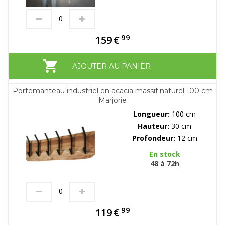
99
159
€
AJOUTER AU PANIER
Portemanteau industriel en acacia massif naturel 100 cm
Marjorie
Longueur:
100 cm
Hauteur:
30 cm
Profondeur:
12 cm
En stock
48 à 72h
99
119
€