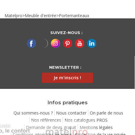
Matelpro
>
Meuble d'entrée
>
Portemanteaux
SUIVEZ-NOUS :
NEWSLETTER :
Je m'inscris !
Infos pratiques
Qui sommes-nous ?
Nous contacter
On parle de nous
Nos références
Nos catalogues PROS
Continuer sans accepter
Demande de devis gratuit
Mentions légales
Chez Matelpro, le confort
Conditions générales de vente
Protection de la vie privée