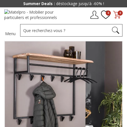
Summer Deals :
déstockage jusqu'à -60% !
0
0
Menu