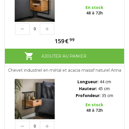
En stock
48 à 72h
99
159
€
AJOUTER AU PANIER
Chevet industriel en métal et acacia massif naturel Anna
Longueur:
44 cm
Hauteur:
45 cm
Profondeur:
35 cm
En stock
48 à 72h