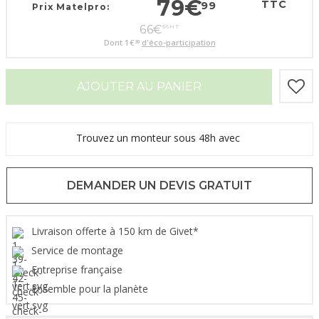
79
€
TTC
99
Prix Matelpro:
66
€
66
HT
Dont
1
€
d'éco-participation
30
AJOUTER AU PANIER
Trouvez un monteur sous 48h avec
DEMANDER UN DEVIS GRATUIT
Livraison offerte à 150 km de Givet*
Service de montage
Entreprise française
Ensemble pour la planète