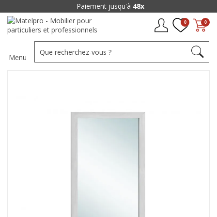
Paiement jusqu'à
48x
0
0
Menu