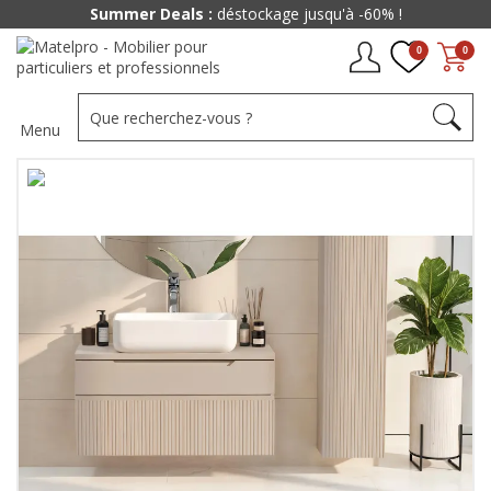
Summer Deals :
déstockage jusqu'à -60% !
0
0
Menu