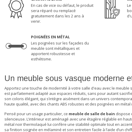
En cas de vice ou défaut, le produit
Le
sera réparé ou remplacé
bo
gratuitement dans les 2 ans à
d'
venir.
POIGNÉES EN MÉTAL
Les poignées sur les façades du
meuble sont métalliques et
apportent robustesse et
esthétisme.
Un meuble sous vasque moderne et 
Apportez une touche de modernité à votre salle d'eau avec le meuble 
est parfaitement adapté aux espaces réduits, sans pour autant sacrifier 
son coloris élégant, qui s’intègre aisément dans un univers contempora
haute qualité, avec des chants ABS robustes et des poignées en métal mo
Pensé pour un usage particulier, ce
meuble de salle de bain
dispose 
silencieuse. L’intérieur est aménagé avec une étagère réglable en haute
métal noir thermolaqué lui confère une stabilité optimale tout en acce
sa finition soignée en mélaminé et son entretien facile à l’aide d’un chi