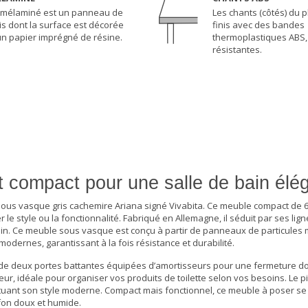
 mélaminé est un panneau de
Les chants (côtés) du 
is dont la surface est décorée
finis avec des bandes
un papier imprégné de résine.
thermoplastiques ABS,
résistantes.
compact pour une salle de bain élé
sous vasque gris cachemire Ariana signé Vivabita. Ce meuble compact de 
le style ou la fonctionnalité. Fabriqué en Allemagne, il séduit par ses lig
in. Ce
meuble sous vasque
est conçu à partir de panneaux de particules
dernes, garantissant à la fois résistance et durabilité.
de deux portes battantes équipées d’amortisseurs pour une fermeture d
ur, idéale pour organiser vos produits de toilette selon vos besoins. Le 
ntuant son style moderne. Compact mais fonctionnel, ce meuble à poser se
ffon doux et humide.