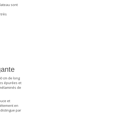
plateau sont
 très
gante
60 cm de long
nes épurées et
 mélaminés de
ouce et
piétement en
 distingue par