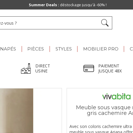
Paiement jusqu'à
48x
ANAPÉS
PIÈCES
STYLES
MOBILIER PRO
C
DIRECT
PAIEMENT
USINE
JUSQUE 48X
Meuble sous vasque
gris cachemire A
Avec son coloris cachemire ultra
meuble sous vasque Ariana offrir