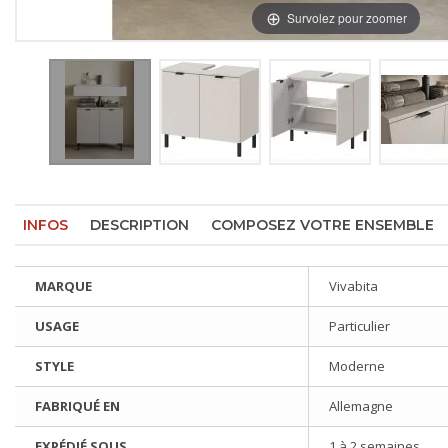
Survolez pour zoomer
INFOS
DESCRIPTION
COMPOSEZ VOTRE ENSEMBLE
MARQUE
Vivabita
USAGE
Particulier
STYLE
Moderne
FABRIQUÉ EN
Allemagne
EXPÉDIÉ SOUS
1 à 2 semaines