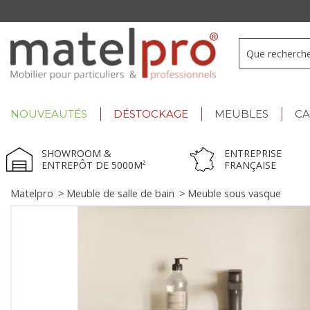
Summer Deals :
déstockage jusqu'à -60% !
NOUVEAUTÉS
DÉSTOCKAGE
MEUBLES
C
SHOWROOM &
ENTREPRISE
ENTREPÔT DE 5000M²
FRANÇAISE
Matelpro
>
Meuble de salle de bain
>
Meuble sous vasque