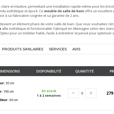
claire et intuitive, permettant une installation rapide même pour les bric
endu esthétique et épuré. Ce
meuble de salle de bain
offre un excellent
râce à sa fabrication soignée et sa garantie de 2 ans.
devient un élément phare de votre salle de bain. Que vous souhaitiez ré
e
allie esthétique et fonctionnalité. Fabriqué en Allemagne selon des stan
 Optez pour un mobilier fiable, facile à entretenir et pensé pour optimise
PRODUITS SIMILAIRES
SERVICES
AVIS
IMENSIONS
DISPONIBILITÉ
QUANTITÉ
PR
ur:
30 cm
En stock
r:
190 cm
27
1 à 2 semaines
deur:
34 cm