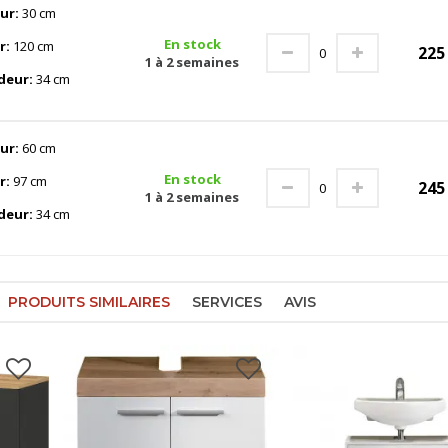
ur:
30 cm
En stock
r:
120 cm
22
1 à 2 semaines
deur:
34 cm
ur:
60 cm
En stock
r:
97 cm
24
1 à 2 semaines
deur:
34 cm
PRODUITS SIMILAIRES
SERVICES
AVIS