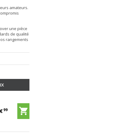
oleurs amateurs.
 compromis
nover une pièce
dards de qualité
r vos rangements
IX
99
9
€