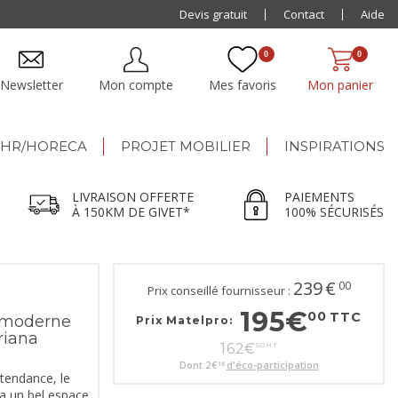
Livraison offerte dès 500€ jusqu'à 150km de Givet
Devis gratuit
Contact
Aide
0
0
Newsletter
Mon compte
Mes favoris
Mon panier
HR/HORECA
PROJET MOBILIER
INSPIRATIONS
LIVRAISON OFFERTE
PAIEMENTS
À 150KM DE GIVET*
100% SÉCURISÉS
239
€
00
Prix conseillé fournisseur :
195
€
00
TTC
 moderne
Prix Matelpro:
riana
162
€
50
HT
Dont
2
€
d'éco-participation
16
 tendance, le
a un bel espace