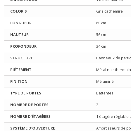
COLORIS
Gris cachemire
LONGUEUR
60 cm
HAUTEUR
56 cm
PROFONDEUR
34 cm
STRUCTURE
Panneaux de partic
PIÉTEMENT
Métal noir thermol
FINITION
Mélaminé
TYPE DE PORTES
Battantes
NOMBRE DE PORTES
2
NOMBRE D'ÉTAGÈRES
1 étagère réglable
SYSTÈME D'OUVERTURE
Amortisseurs de po