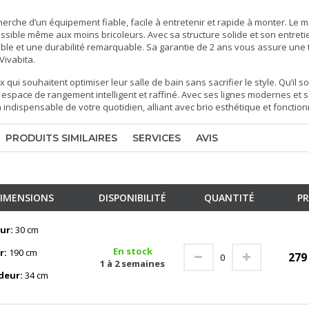
cherche d’un équipement fiable, facile à entretenir et rapide à monter. Le 
ccessible même aux moins bricoleurs. Avec sa structure solide et son entretie
ble et une durabilité remarquable. Sa garantie de 2 ans vous assure une t
Vivabita.
i souhaitent optimiser leur salle de bain sans sacrifier le style. Qu’il soi
un espace de rangement intelligent et raffiné. Avec ses lignes modernes et s
indispensable de votre quotidien, alliant avec brio esthétique et fonctionn
PRODUITS SIMILAIRES
SERVICES
AVIS
IMENSIONS
DISPONIBILITÉ
QUANTITÉ
PR
ur:
30 cm
En stock
r:
190 cm
27
1 à 2 semaines
deur:
34 cm