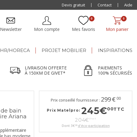
Paiement jusqu'à
Devis gratuit
48x
Contact
Aide
0
0
Newsletter
Mon compte
Mes favoris
Mon panier
HR/HORECA
PROJET MOBILIER
INSPIRATIONS
LIVRAISON OFFERTE
PAIEMENTS
À 150KM DE GIVET*
100% SÉCURISÉS
299
€
00
Prix conseillé fournisseur :
245
€
00
TTC
 de bain
Prix Matelpro:
re Ariana
204
€
17
HT
Dont
3
€
d'éco-participation
36
upplémentaire
ble bas moderne