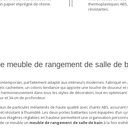
un papier imprégné de résine.
thermoplastiques ABS,
résistantes.
 ce meuble de rangement de salle de 
 contemporain, parfaitement adapté aux intérieurs modernes. Fabriqué en
 gris cachemire, un coloris tendance qui apporte une touche de douceur et
e harmonieusement dans tous les styles de décoration, tout en optimisant l
ur et 34 cm de profondeur.
aux de particules mélaminés de haute qualité avec chants ABS, assurant 
 et résistant à l’humidité. Les deux portes battantes sont équipées d’un s
 deux étagères réglables en hauteur permettent une organisation personna
t de ce meuble un
meuble de rangement de salle de bain
à la fois esthé