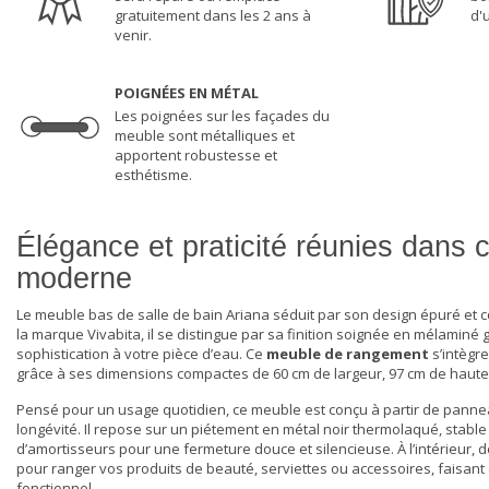
gratuitement dans les 2 ans à
d'
venir.
POIGNÉES EN MÉTAL
Les poignées sur les façades du
meuble sont métalliques et
apportent robustesse et
esthétisme.
Élégance et praticité réunies dans
moderne
Le meuble bas de salle de bain Ariana séduit par son design épuré et
la marque Vivabita, il se distingue par sa finition soignée en mélaminé
sophistication à votre pièce d’eau. Ce
meuble de rangement
s’intègr
grâce à ses dimensions compactes de 60 cm de largeur, 97 cm de haute
Pensé pour un usage quotidien, ce meuble est conçu à partir de panne
longévité. Il repose sur un piétement en métal noir thermolaqué, stable
d’amortisseurs pour une fermeture douce et silencieuse. À l’intérieur,
pour ranger vos produits de beauté, serviettes ou accessoires, faisan
fonctionnel.