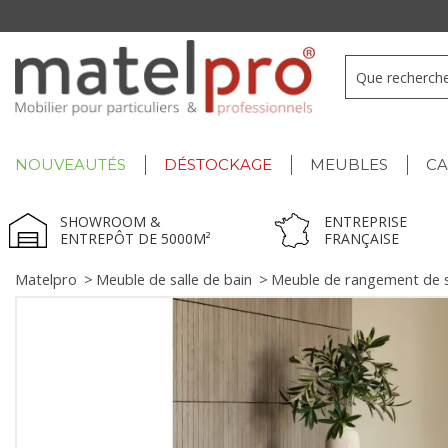
+33 3 66 722 898
- Lu-Ve : 9h-12h30/13h30-17h
NOUVEAUTÉS
DÉSTOCKAGE
MEUBLES
C
SHOWROOM &
ENTREPRISE
ENTREPÔT DE 5000M²
FRANÇAISE
Matelpro
>
Meuble de salle de bain
>
Meuble de rangement de s