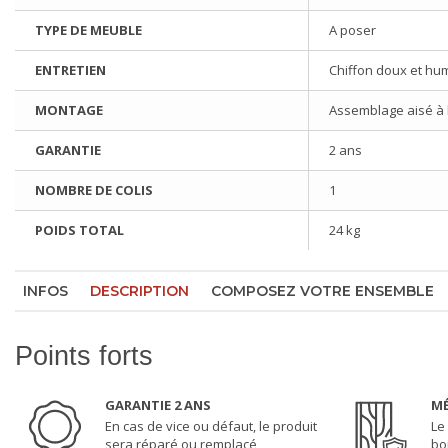
TYPE DE MEUBLE
A poser
ENTRETIEN
Chiffon doux et hu
MONTAGE
Assemblage aisé à l'
GARANTIE
2 ans
NOMBRE DE COLIS
1
POIDS TOTAL
24 kg
INFOS
DESCRIPTION
COMPOSEZ VOTRE ENSEMBLE
Points forts
GARANTIE 2 ANS
MÉ
En cas de vice ou défaut, le produit
Le
sera réparé ou remplacé
bo