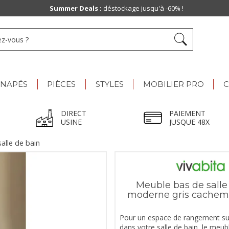
Summer Deals :
déstockage jusqu'à -60% !
ANAPÉS
PIÈCES
STYLES
MOBILIER PRO
C
DIRECT
PAIEMENT
USINE
JUSQUE 48X
alle de bain
Meuble bas de salle
moderne gris cachemi
Pour un espace de rangement s
dans votre salle de bain, le meu