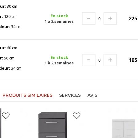
ur:
30 cm
En stock
r:
120 cm
22
1 à 2 semaines
deur:
34 cm
ur:
60 cm
En stock
r:
56 cm
19
1 à 2 semaines
deur:
34 cm
PRODUITS SIMILAIRES
SERVICES
AVIS