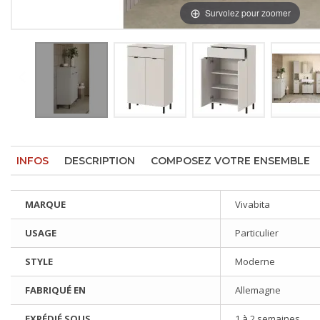
Survolez pour zoomer
INFOS
DESCRIPTION
COMPOSEZ VOTRE ENSEMBLE
MARQUE
Vivabita
USAGE
Particulier
STYLE
Moderne
FABRIQUÉ EN
Allemagne
EXPÉDIÉ SOUS
1 à 2 semaines