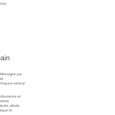
 très
bain
 Allemagne par
 de
’espace vertical
robustesse et
ystème
lisée, idéale
tique et