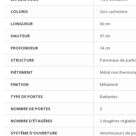
COLORIS
Gris cachemire
LONGUEUR
60 cm
HAUTEUR
97 cm
PROFONDEUR
34 cm
STRUCTURE
Panneaux de partic
PIÉTEMENT
Métal noir thermol
FINITION
Mélaminé
TYPE DE PORTES
Battantes
NOMBRE DE PORTES
2
NOMBRE D'ÉTAGÈRES
2 étagères réglabl
SYSTÈME D'OUVERTURE
Amortisseurs de po