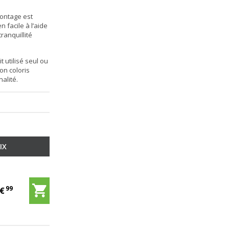
montage est
n facile à l’aide
ranquillité
t utilisé seul ou
on coloris
alité.
IX
99
9
€