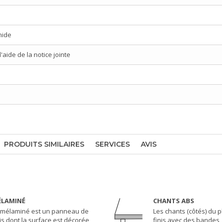
mide
aide de la notice jointe
PRODUITS SIMILAIRES
SERVICES
AVIS
LAMINÉ
CHANTS ABS
 mélaminé est un panneau de
Les chants (côtés) du 
is dont la surface est décorée
finis avec des bandes