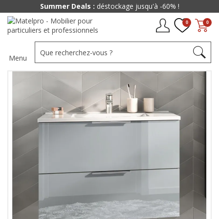
Summer Deals :
déstockage jusqu'à -60% !
0
0
Menu