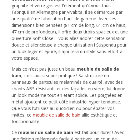
graphite et verre gris est l'élément qu'il vous faut.
Fabriqué en Allemagne par Vivabita, il se démarque par
une qualité de fabrication haut de gamme. Avec ses
dimensions bien pensées (81 cm de long, 61 cm de haut,
47 cm de profondeur), il offre deux tiroirs spacieux et une
ouverture Soft Close – vous allez adorer cette sensation
douce et silencieuse à chaque utilisation ! Suspendu pour
un look léger et épuré, il ajoutera du style sans effort à
votre espace.
Mais ce n'est pas juste un beau
meuble de salle de
bain
, il est aussi super pratique ! Sa structure en
panneaux de particules mélaminés de qualité, avec des
chants ABS résistants et des façades en verre, lui donne
un look moderne tout en étant solide. Les poignées en
métal ajoutent ce petit côté industriel hyper tendance.
Que vous l’utilisiez au quotidien ou pour épater vos
invités, ce
meuble de salle de bain
allie esthétique et
fonctionnalité.
Ce
mobilier de salle de bain
est fait pour durer ! Avec
une finition mélaminée facile à nettoyer, un coup de