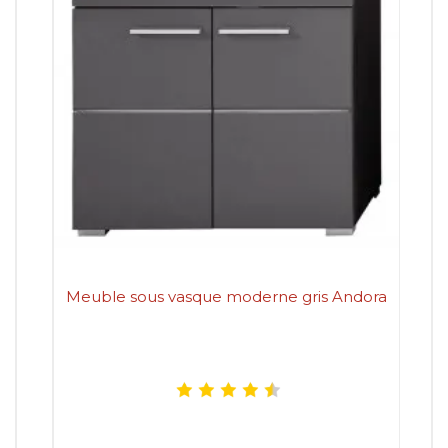
Meuble sous vasque moderne gris Andora