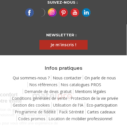
SUIVEZ-NOUS :
NEWSLETTER :
Je m'inscris !
Infos pratiques
Qui sommes-nous ?
Nous contacter
On parle de nous
Nos références
Nos catalogues PROS
Continuer sans accepter
Demande de devis gratuit
Mentions légales
Chez Matelpro, le confort
Conditions générales de vente
Protection de la vie privée
commence dès votre visite
Gestion des cookies
Utilisation de l'IA
Eco-participation
Le
confort
, c'est une question de goût… pour nos
meubles
comme
Programme de fidélité
Pack Sérénité
Cartes cadeaux
pour nos cookies ! Vous choisissez ce qui vous convient.
Codes promos
Location de mobilier professionnel
Nous utilisons des cookies pour vous offrir une expérience de