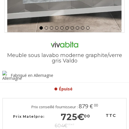
Meuble sous lavabo moderne graphite/verre
gris Valdo
Fabriqué en Allemagne
Épuisé
879
€
00
Prix conseillé fournisseur :
725
€
TTC
00
Prix Matelpro:
604
€
17
HT