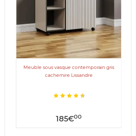
Meuble sous vasque contemporain gris
cachemire Lissandre
00
185
€