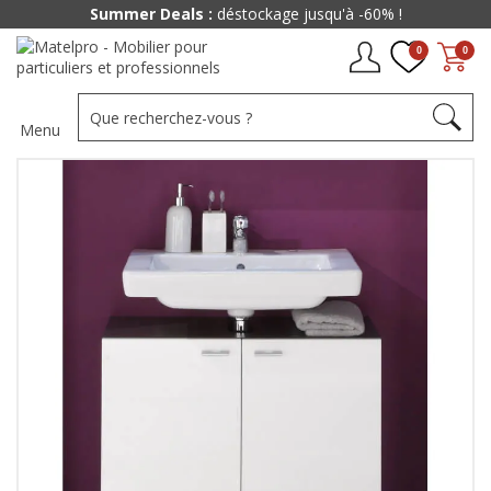
Summer Deals :
déstockage jusqu'à -60% !
0
0
Menu