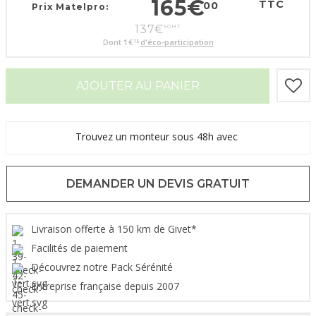
165
€
TTC
00
Prix Matelpro:
137
€
50
HT
Dont
1
€
d'éco-participation
75
AJOUTER AU PANIER
Trouvez un monteur sous 48h avec
DEMANDER UN DEVIS GRATUIT
Livraison offerte à 150 km de Givet*
Facilités de paiement
Découvrez notre Pack Sérénité
Entreprise française depuis 2007