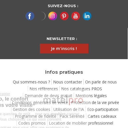
SUIVEZ-NOUS :
NEWSLETTER :
Je m'inscris !
Infos pratiques
Qui sommes-nous ?
Nous contacter
On parle de nous
Nos références
Nos catalogues PROS
Continuer sans accepter
Demande de devis gratuit
Mentions légales
Chez Matelpro, le confort
Conditions générales de vente
Protection de la vie privée
commence dès votre visite
Gestion des cookies
Utilisation de l'IA
Eco-participation
Le
confort
, c'est une question de goût… pour nos
meubles
comme
Programme de fidélité
Pack Sérénité
Cartes cadeaux
pour nos cookies ! Vous choisissez ce qui vous convient.
Codes promos
Location de mobilier professionnel
Nous utilisons des cookies pour vous offrir une expérience de