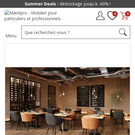
Summer Deals :
déstockage jusqu'à -60% !
0
0
Menu