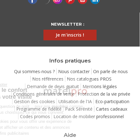
NEWSLETTER :
Je m'inscris !
Infos pratiques
Qui sommes-nous ?
Nous contacter
On parle de nous
Nos références
Nos catalogues PROS
Continuer sans accepter
Demande de devis gratuit
Mentions légales
Chez Matelpro, le confort
Conditions générales de vente
Protection de la vie privée
commence dès votre visite
Gestion des cookies
Utilisation de l'IA
Eco-participation
Le
confort
, c'est une question de goût… pour nos
meubles
comme
Programme de fidélité
Pack Sérénité
Cartes cadeaux
pour nos cookies ! Vous choisissez ce qui vous convient.
Codes promos
Location de mobilier professionnel
Nous utilisons des cookies pour vous offrir une expérience de
navigation moelleuse et afficher un contenu et des annonces
personnalisées à des fins publicitaires
Aide