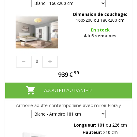
Dimension de couchage:
160x200 ou 180x200 cm
En stock
4 à 5 semaines
99
939
€
AJOUTER AU PANIER
Armoire adulte contemporaine avec miroir Floraly
Longueur:
181 ou 226 cm
Hauteur:
210 cm