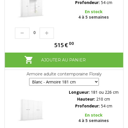
Profondeur:
54 cm
En stock
4 à 5 semaines
00
515
€
AJOUTER AU PANIER
Armoire adulte contemporaine Floraly
Longueur:
181 ou 226 cm
Hauteur:
210 cm
Profondeur:
54 cm
En stock
4 à 5 semaines