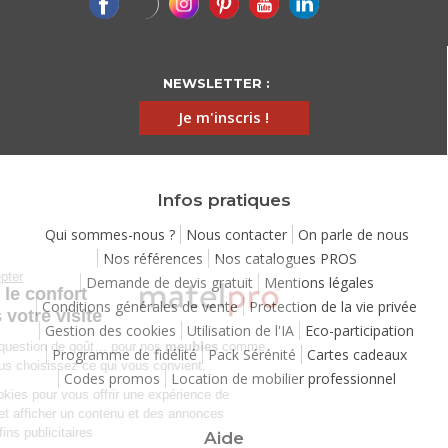
NEWSLETTER :
Je m'inscris !
Infos pratiques
Qui sommes-nous ?
Nous contacter
On parle de nous
Nos références
Nos catalogues PROS
Continuer sans accepter
Demande de devis gratuit
Mentions légales
Chez Matelpro, le confort
Conditions générales de vente
Protection de la vie privée
commence dès votre visite
Gestion des cookies
Utilisation de l'IA
Eco-participation
Le
confort
, c'est une question de goût… pour nos
meubles
comme
Programme de fidélité
Pack Sérénité
Cartes cadeaux
pour nos cookies ! Vous choisissez ce qui vous convient.
Codes promos
Location de mobilier professionnel
Nous utilisons des cookies pour vous offrir une expérience de
navigation moelleuse et afficher un contenu et des annonces
personnalisées à des fins publicitaires
Aide