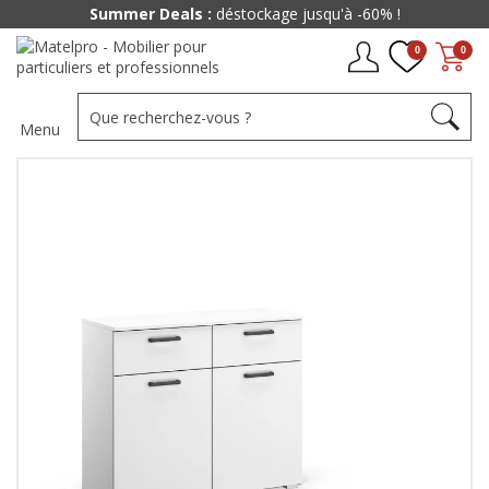
Summer Deals :
déstockage jusqu'à -60% !
0
0
Menu