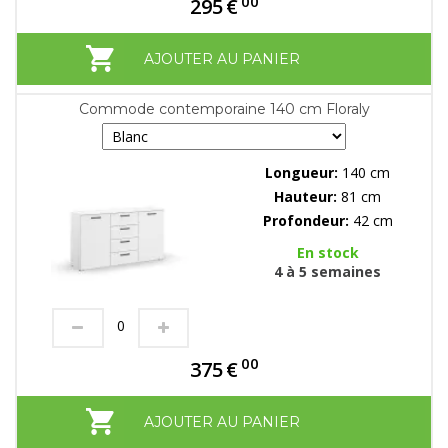
00
295
€
AJOUTER AU PANIER
Commode contemporaine 140 cm Floraly
Longueur:
140 cm
Hauteur:
81 cm
Profondeur:
42 cm
En stock
4 à 5 semaines
00
375
€
AJOUTER AU PANIER