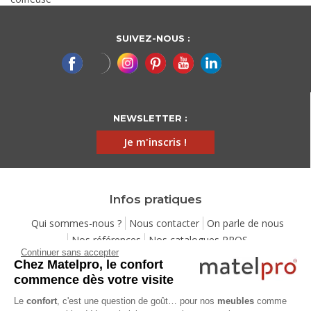
SUIVEZ-NOUS :
NEWSLETTER :
Je m'inscris !
Infos pratiques
Qui sommes-nous ?
Nous contacter
On parle de nous
Nos références
Nos catalogues PROS
Continuer sans accepter
Demande de devis gratuit
Mentions légales
Chez Matelpro, le confort
Conditions générales de vente
Protection de la vie privée
commence dès votre visite
Gestion des cookies
Utilisation de l'IA
Eco-participation
Le
confort
, c'est une question de goût… pour nos
meubles
comme
Programme de fidélité
Pack Sérénité
Cartes cadeaux