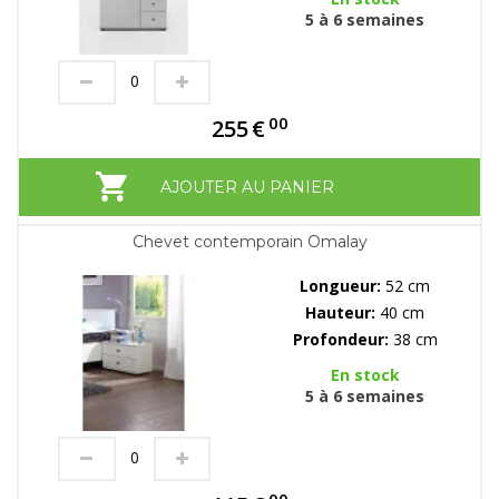
5 à 6 semaines
00
255
€
AJOUTER AU PANIER
Chevet contemporain Omalay
Longueur:
52 cm
Hauteur:
40 cm
Profondeur:
38 cm
En stock
5 à 6 semaines
00