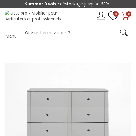
Summer Deals :
déstockage jusqu'à -60% !
0
0
Menu