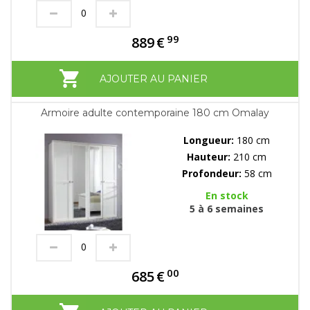
99
889
€
AJOUTER AU PANIER
Armoire adulte contemporaine 180 cm Omalay
Longueur:
180 cm
Hauteur:
210 cm
Profondeur:
58 cm
En stock
5 à 6 semaines
00
685
€