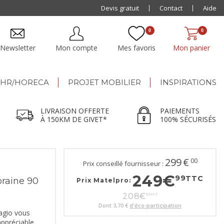
Livraison offerte dès 500€ jusqu'à 150km de Givet
Devis gratuit
Contact
Aide
0
0
Newsletter
Mon compte
Mes favoris
Mon panier
HR/HORECA
PROJET MOBILIER
INSPIRATIONS
LIVRAISON OFFERTE
PAIEMENTS
À 150KM DE GIVET*
100% SÉCURISÉS
299
€
00
Prix conseillé fournisseur :
249
€
99
TTC
aine 90
Prix Matelpro:
208
€
33
HT
Dont
3,70 €
d'éco-participation
gio vous
appréciable