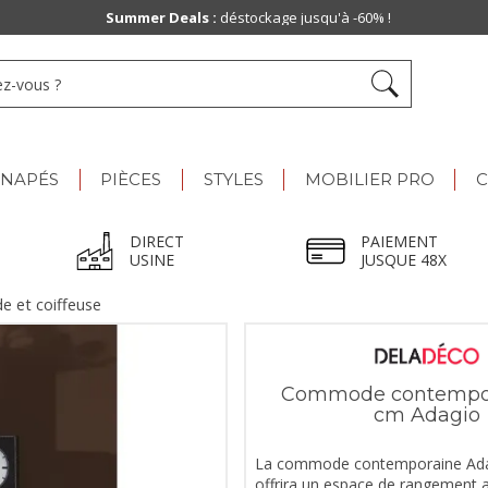
Paiement jusqu'à
48x
ANAPÉS
PIÈCES
STYLES
MOBILIER PRO
C
DIRECT
PAIEMENT
USINE
JUSQUE 48X
 et coiffeuse
Commode contempor
cm Adagio
La commode contemporaine Ada
offrira un espace de rangement 