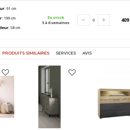
ur:
91 cm
En stock
r:
199 cm
40
5 à 6 semaines
deur:
58 cm
PRODUITS SIMILAIRES
SERVICES
AVIS