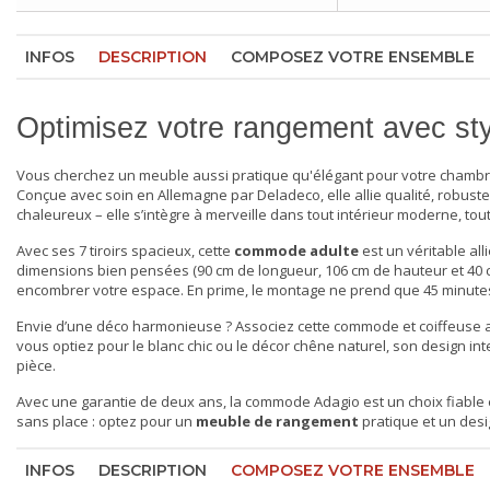
INFOS
DESCRIPTION
COMPOSEZ VOTRE ENSEMBLE
Optimisez votre rangement avec st
Vous cherchez un meuble aussi pratique qu'élégant pour votre
chambr
Conçue avec soin en Allemagne par Deladeco, elle allie qualité, robust
chaleureux – elle s’intègre à merveille dans tout intérieur moderne, to
Avec ses 7 tiroirs spacieux, cette
commode adulte
est un véritable all
dimensions bien pensées (90 cm de longueur, 106 cm de hauteur et 40 
encombrer votre espace. En prime, le montage ne prend que 45 minutes ! 
Envie d’une déco harmonieuse ? Associez cette
commode et coiffeuse
a
vous optiez pour le blanc chic ou le décor chêne naturel, son design int
pièce.
Avec une garantie de deux ans, la commode Adagio est un choix fiable et d
sans place : optez pour un
meuble de rangement
pratique et un desi
INFOS
DESCRIPTION
COMPOSEZ VOTRE ENSEMBLE