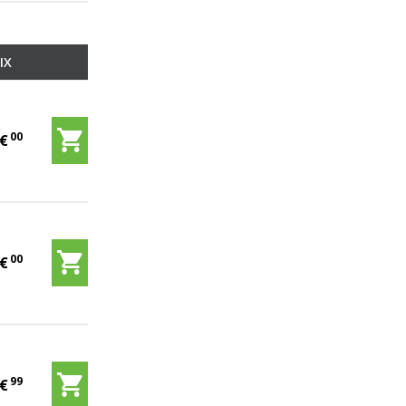
IX
00
5
€
00
5
€
99
9
€