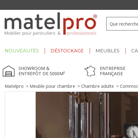
Summer Deals :
déstockage jusqu'à -60% !
NOUVEAUTÉS
DÉSTOCKAGE
MEUBLES
C
SHOWROOM &
ENTREPRISE
ENTREPÔT DE 5000M²
FRANÇAISE
Matelpro
>
Meuble pour chambre
>
Chambre adulte
>
Commode