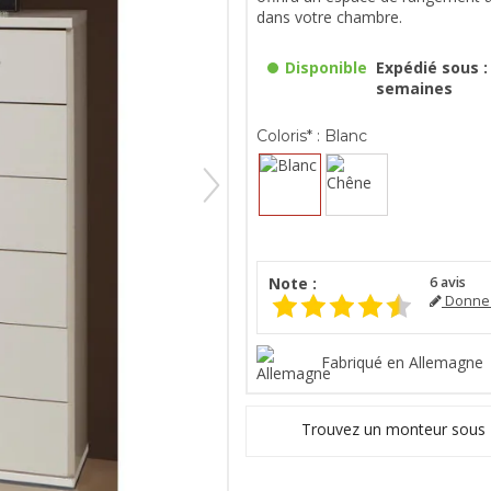
dans votre chambre.
Disponible
Expédié sous : 
semaines
Coloris* :
Blanc
Note :
6
avis
Donnez
Fabriqué en Allemagne
Trouvez un monteur sous