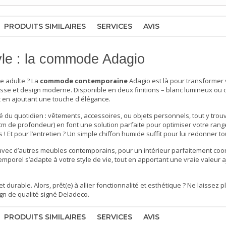
PRODUITS SIMILAIRES
SERVICES
AVIS
yle : la commode Adagio
e adulte
? La
commode contemporaine
Adagio est là pour transformer
esse et design moderne. Disponible en deux finitions – blanc lumineux ou
ut en ajoutant une touche d'élégance.
ié du quotidien : vêtements, accessoires, ou objets personnels, tout y trou
cm de profondeur) en font une solution parfaite pour optimiser votre ran
Et pour l’entretien ? Un simple chiffon humide suffit pour lui redonner tou
vec d’autres meubles contemporains, pour un intérieur parfaitement co
emporel s’adapte à votre style de vie, tout en apportant une vraie valeur 
urable. Alors, prêt(e) à allier fonctionnalité et esthétique ? Ne laissez p
gn de qualité signé Deladeco.
PRODUITS SIMILAIRES
SERVICES
AVIS