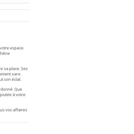
 votre espace.
 chêne
ve sa place. Ses
gement sans
t son éclat.
ordonné. Que
ajoutée à votre
lus vos affaires