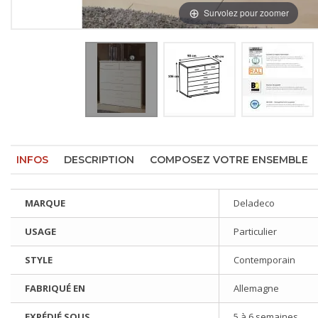
Survolez pour zoomer
INFOS
DESCRIPTION
COMPOSEZ VOTRE ENSEMBLE
MARQUE
Deladeco
USAGE
Particulier
STYLE
Contemporain
FABRIQUÉ EN
Allemagne
EXPÉDIÉ SOUS
5 à 6 semaines