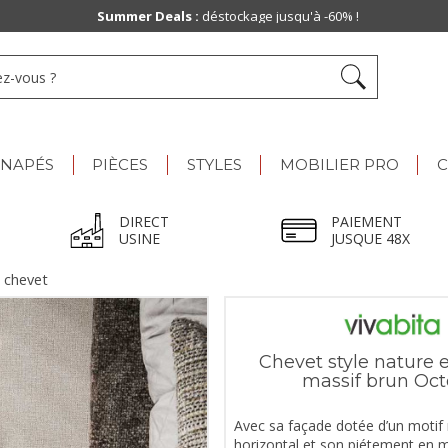
Summer Deals :
déstockage jusqu'à -60% !
ANAPÉS
PIÈCES
STYLES
MOBILIER PRO
C
DIRECT
PAIEMENT
USINE
JUSQUE 48X
 chevet
Chevet style nature 
massif brun Oct
Avec sa façade dotée d’un motif 
horizontal et son piétement en m