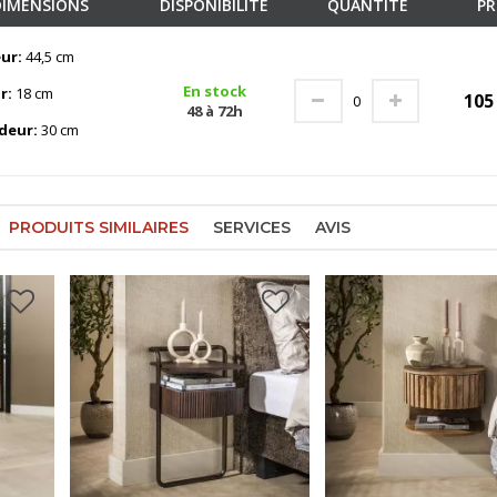
DIMENSIONS
DISPONIBILITÉ
QUANTITÉ
PR
ur:
44,5 cm
En stock
r:
18 cm
10
48 à 72h
deur:
30 cm
PRODUITS SIMILAIRES
SERVICES
AVIS