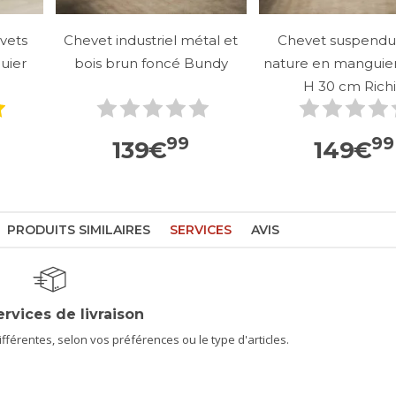
vets
Chevet industriel métal et
Chevet suspendu 
uier
bois brun foncé Bundy
nature en manguier
H 30 cm Rich
99
99
139
€
149
€
PRODUITS SIMILAIRES
SERVICES
AVIS
ervices de livraison
férentes, selon vos préférences ou le type d'articles.