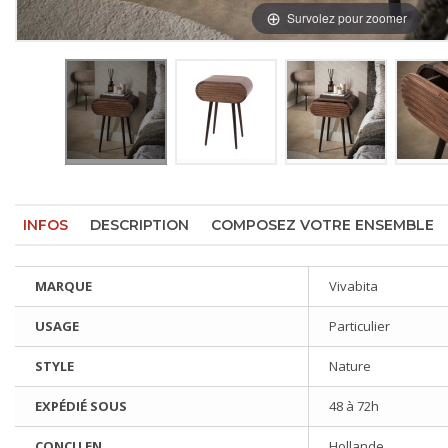
Survolez pour zoomer
INFOS
DESCRIPTION
COMPOSEZ VOTRE ENSEMBLE
MARQUE
Vivabita
USAGE
Particulier
STYLE
Nature
EXPÉDIÉ SOUS
48 à 72h
CONÇU EN
Hollande