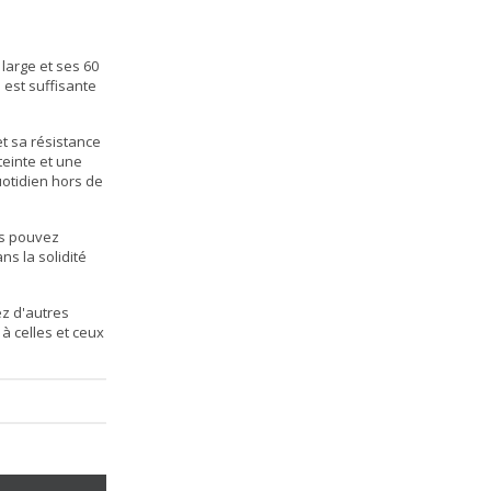
 large et ses 60
 est suffisante
et sa résistance
teinte et une
uotidien hors de
us pouvez
s la solidité
ez d'autres
à celles et ceux