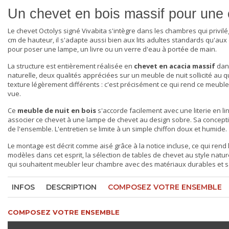
Un chevet en bois massif pour une
Le chevet Octolys signé Vivabita s'intègre dans les chambres qui privilé
cm de hauteur, il s'adapte aussi bien aux lits adultes standards qu'au
pour poser une lampe, un livre ou un verre d'eau à portée de main.
La structure est entièrement réalisée en
chevet en acacia massif
dans
naturelle, deux qualités appréciées sur un meuble de nuit sollicité au 
texture légèrement différents : c'est précisément ce qui rend ce meuble 
vue.
Ce
meuble de nuit en bois
s'accorde facilement avec une literie en li
associer ce chevet à une
lampe de chevet
au design sobre. Sa concepti
de l'ensemble. L'entretien se limite à un simple chiffon doux et humide.
Le montage est décrit comme aisé grâce à la notice incluse, ce qui rend
modèles dans cet esprit, la sélection de
tables de chevet au style natur
qui souhaitent meubler leur chambre avec des matériaux durables et sa
INFOS
DESCRIPTION
COMPOSEZ VOTRE ENSEMBLE
COMPOSEZ VOTRE ENSEMBLE