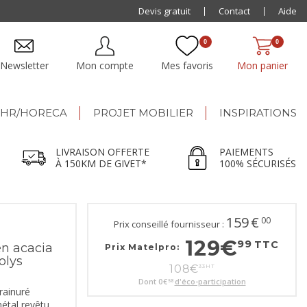
Paiement jusqu'à
Devis gratuit
48x
Contact
Aide
0
0
Newsletter
Mon compte
Mes favoris
Mon panier
HR/HORECA
PROJET MOBILIER
INSPIRATIONS
LIVRAISON OFFERTE
PAIEMENTS
À 150KM DE GIVET*
100% SÉCURISÉS
159
€
00
Prix conseillé fournisseur :
129
€
99
TTC
en acacia
Prix Matelpro:
olys
108
€
33
HT
Dont
0
€
d'éco-participation
58
rainuré
étal revêtu