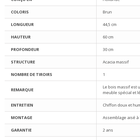
COLORIS
Brun
LONGUEUR
44,5 cm
HAUTEUR
60 cm
PROFONDEUR
30 cm
STRUCTURE
Acacia massif
NOMBRE DE TIROIRS
1
Le bois massif est u
REMARQUE
meuble spécial et l
ENTRETIEN
Chiffon doux et hu
MONTAGE
Assemblage aisé à l'
GARANTIE
2 ans