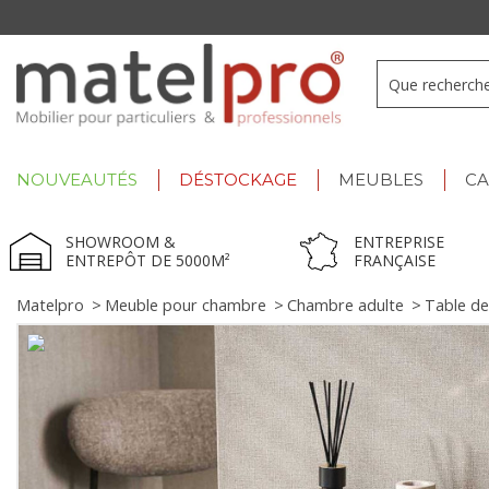
+33 3 66 722 898
- Lu-Ve : 9h-12h30/13h30-17h
NOUVEAUTÉS
DÉSTOCKAGE
MEUBLES
C
SHOWROOM &
ENTREPRISE
ENTREPÔT DE 5000M²
FRANÇAISE
Matelpro
>
Meuble pour chambre
>
Chambre adulte
>
Table de