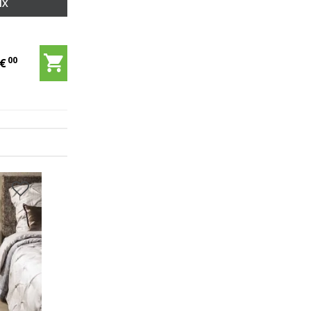
IX
00
5
€