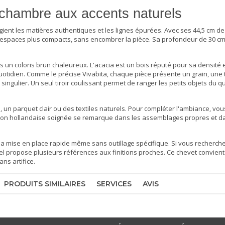
 chambre aux accents naturels
gient les matières authentiques et les lignes épurées. Avec ses 44,5 cm de
x espaces plus compacts, sans encombrer la pièce. Sa profondeur de 30 cm
 un coloris brun chaleureux. L'acacia est un bois réputé pour sa densité 
quotidien. Comme le précise Vivabita, chaque pièce présente un grain, une 
singulier. Un seul tiroir coulissant permet de ranger les petits objets du q
n, un parquet clair ou des textiles naturels. Pour compléter l'ambiance, vo
on hollandaise soignée se remarque dans les assemblages propres et dan
 la mise en place rapide même sans outillage spécifique. Si vous recherch
el
propose plusieurs références aux finitions proches. Ce chevet convient 
ns artifice.
PRODUITS SIMILAIRES
SERVICES
AVIS