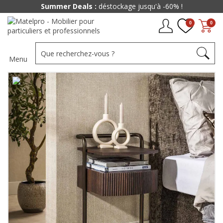
Summer Deals :
déstockage jusqu'à -60% !
0
0
Menu