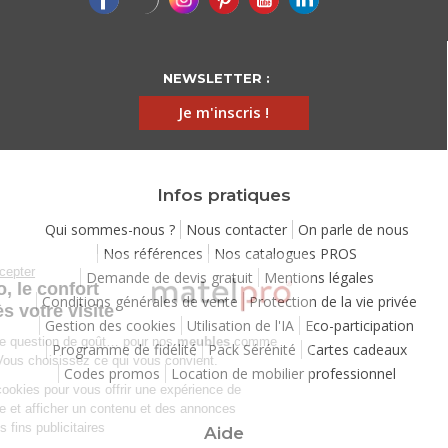
NEWSLETTER :
Je m'inscris !
Infos pratiques
Qui sommes-nous ?
Nous contacter
On parle de nous
Nos références
Nos catalogues PROS
Continuer sans accepter
Demande de devis gratuit
Mentions légales
Chez Matelpro, le confort
Conditions générales de vente
Protection de la vie privée
commence dès votre visite
Gestion des cookies
Utilisation de l'IA
Eco-participation
Le
confort
, c'est une question de goût… pour nos
meubles
comme
Programme de fidélité
Pack Sérénité
Cartes cadeaux
pour nos cookies ! Vous choisissez ce qui vous convient.
Codes promos
Location de mobilier professionnel
Nous utilisons des cookies pour vous offrir une expérience de
navigation moelleuse et afficher un contenu et des annonces
personnalisées à des fins publicitaires
Aide