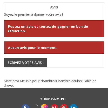
AVIS
Soyez le premier à donner votre avis !
Postez un avis et tentez de gagner un bon de
réduction.
Aucun avis pour le moment.
ECRIVEZ VOTRE AVIS !
Matelpro
>
Meuble pour chambre
>
Chambre adulte
>
Table de
chevet
SUIVEZ-NOUS :