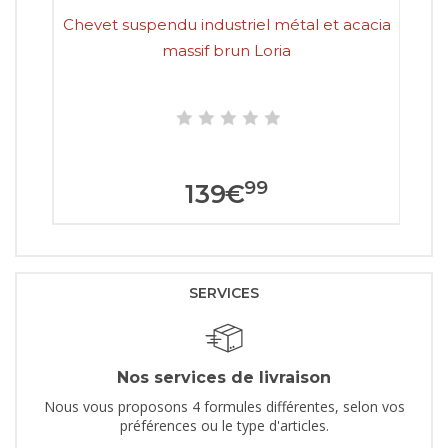
Chevet suspendu industriel métal et acacia
Ch
massif brun Loria
99
139
€
SERVICES
Nos services de livraison
Nous vous proposons 4 formules différentes, selon vos
préférences ou le type d'articles.