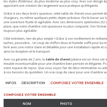
les styles d’intérieur, du plus moderne au plus cosy. Avec son design 
apportant une solution de rangement aussi pratique qu’élégante.
Grâce à ses deux tiroirs spacieux, cette
table de chevet
vous permet de 
chargeurs, ou même quelques petits objets précieux. Fini le bazar sur 
une ouverture fluide et agréable. Avec ses dimensions optimisées (52 
place, que votre chambre soit spacieuse ou plus compacte. Son format
toujours plus agréable.
Côté entretien, rien de plus simple ! Grâce à son revêtement en mélami
taches, poussière... Un coup de chiffon doux et humide suffit pour lui re
livré avec une notice claire et détaillée pour une installation rapide et 
ainsi la réception et le transport.
Avec sa garantie de 2 ans, la
table de chevet
Juliana est un choix sûr 
meuble incontournable pour une chambre bien pensée et élégante. Prati
votre espace de repos. Que vous soyez fan de déco minimaliste ou ade
à vos besoins du quotidien. Un vrai coup de cœur pour une chambre aus
INFOS
DESCRIPTION
COMPOSEZ VOTRE ENSEMBLE
COMPOSEZ VOTRE ENSEMBLE
NOM
PHOTO