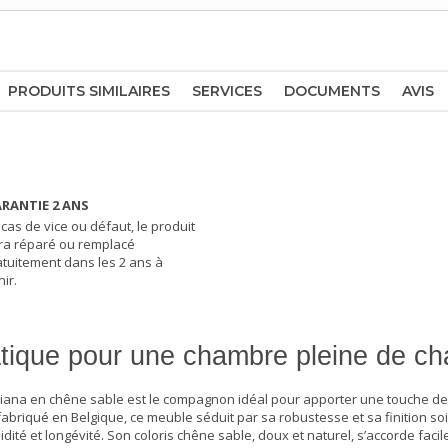
PRODUITS SIMILAIRES
SERVICES
DOCUMENTS
AVIS
RANTIE 2 ANS
 cas de vice ou défaut, le produit
ra réparé ou remplacé
atuitement dans les 2 ans à
ir.
atique pour une chambre pleine de c
liana en chêne sable est le compagnon idéal pour apporter une touche de 
fabriqué en Belgique, ce meuble séduit par sa robustesse et sa finition s
dité et longévité. Son coloris chêne sable, doux et naturel, s’accorde fac