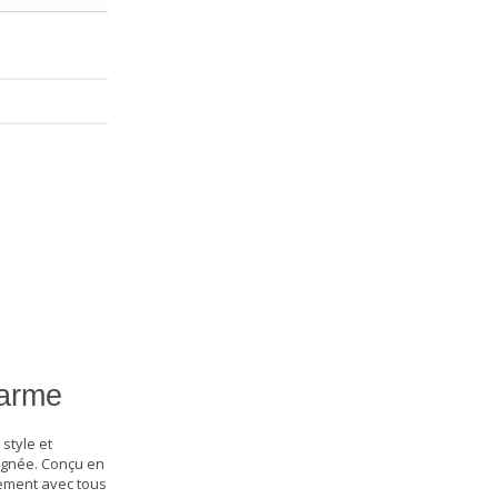
harme
style et
oignée. Conçu en
ilement avec tous