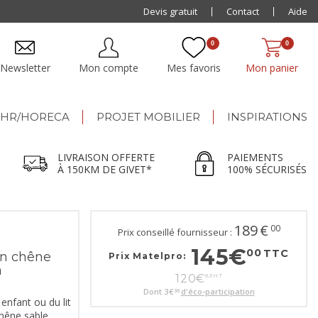
Livraison offerte dès 500€ jusqu'à 150km de Givet
Devis gratuit
Contact
Aide
0
0
Newsletter
Mon compte
Mes favoris
Mon panier
HR/HORECA
PROJET MOBILIER
INSPIRATIONS
LIVRAISON OFFERTE
PAIEMENTS
À 150KM DE GIVET*
100% SÉCURISÉS
189
€
00
Prix conseillé fournisseur :
145
€
00
TTC
in chêne
Prix Matelpro:
a
120
€
83
HT
Dont
3
€
d'éco-participation
36
enfant ou du lit
chêne sable