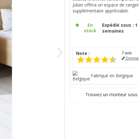
Julian offrira un espace de rang
supplémentaire appréciable.
En
Expédié sous : 1 
stock
semaines
Note :
7
avis
Donnez
Fabriqué en Belgique
Trouvez un monteur sous