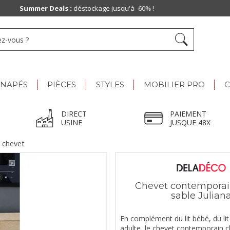
Paiement jusqu'à
48x
ANAPÉS
PIÈCES
STYLES
MOBILIER PRO
C
DIRECT
PAIEMENT
USINE
JUSQUE 48X
 chevet
Chevet contempora
sable Julian
En complément du lit bébé, du lit 
adulte, le chevet contemporain 