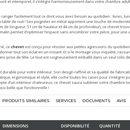
épuré et intemporel, il s’intègre harmonieusement dans votre
chambre adul
ranger facilement tout ce dont vous avez besoin au quotidien : livres, lun
la table de nuit ! Ses poignées en métal apportent une touche de modernit
cm de longueur, 51 cm de hauteur et 44 cm de profondeur), ce chevet trouv
 malin permet d’optimiser l’espace sans encombrer votre pièce, pour une
né, ce
chevet
est conçu pour résister aux petites agressions du quotidien 
donner tout son éclat en un instant. Et si le montage vous inquiète, rassure
sans prise de tête. Le tout est soigneusement emballé dans un seul colis de 2
et durable pour votre intérieur. Son design raffiné et sa qualité de fabricat
que, ergonomique et stylé, elle coche toutes les cases pour s’intégrer p
pte d’un intérieur chaleureux, ce chevet saura sublimer votre chambre t
si belle que fonctionnelle !
PRODUITS SIMILAIRES
SERVICES
DOCUMENTS
AVIS
DIMENSIONS
DISPONIBILITÉ
QUANTITÉ