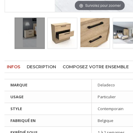
Survolez pour zoomer
INFOS
DESCRIPTION
COMPOSEZ VOTRE ENSEMBLE
MARQUE
Deladeco
USAGE
Particulier
STYLE
Contemporain
FABRIQUÉ EN
Belgique
EXPÉDIÉ SOUS
1 à 2 semaines