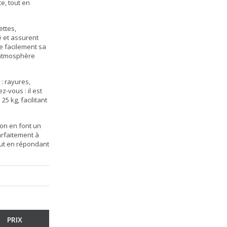
te
, tout en
ettes,
é et assurent
e facilement sa
 atmosphère
: rayures,
z-vous : il est
5 kg, facilitant
ion en font un
arfaitement à
out en répondant
PRIX