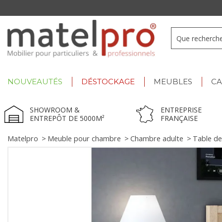
Summer Deals :
déstockage jusqu'à -60% !
NOUVEAUTÉS
DÉSTOCKAGE
MEUBLES
C
SHOWROOM &
ENTREPRISE
ENTREPÔT DE 5000M²
FRANÇAISE
Matelpro
>
Meuble pour chambre
>
Chambre adulte
>
Table de