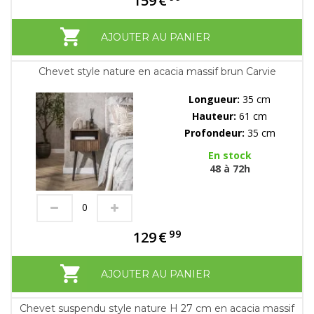
159
€
AJOUTER AU PANIER
Chevet style nature en acacia massif brun Carvie
Longueur:
35 cm
Hauteur:
61 cm
Profondeur:
35 cm
En stock
48 à 72h
99
129
€
AJOUTER AU PANIER
Chevet suspendu style nature H 27 cm en acacia massif