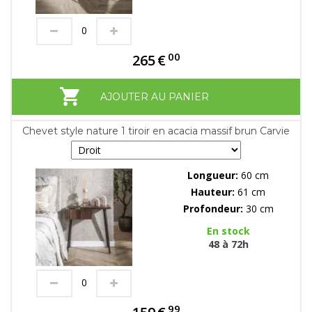
00
265
€
AJOUTER AU PANIER
Chevet style nature 1 tiroir en acacia massif brun Carvie
Longueur:
60 cm
Hauteur:
61 cm
Profondeur:
30 cm
En stock
48 à 72h
99