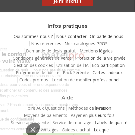
Je m'inscris !
Infos pratiques
Qui sommes-nous ?
Nous contacter
On parle de nous
Nos références
Nos catalogues PROS
Continuer sans accepter
Demande de devis gratuit
Mentions légales
Chez Matelpro, le confort
Conditions générales de vente
Protection de la vie privée
commence dès votre visite
Gestion des cookies
Utilisation de l'IA
Eco-participation
Le
confort
, c'est une question de goût… pour nos
meubles
comme
Programme de fidélité
Pack Sérénité
Cartes cadeaux
pour nos cookies ! Vous choisissez ce qui vous convient.
Codes promos
Location de mobilier professionnel
Nous utilisons des cookies pour vous offrir une expérience de
navigation moelleuse et afficher un contenu et des annonces
personnalisées à des fins publicitaires
Aide
Besoin de changer d’avis ? Pas de souci, vous pouvez ajuster vos
Foire Aux Questions
Méthodes de livraison
préférences à tout moment
Moyens de paiements
Payer en plusieurs fois
Consulter notre politique de confidentialité
Service après-vente
Service de montage
Labels de qualité
Vos avantages
Guides d'achat
Lexique
Consentements certifiés par