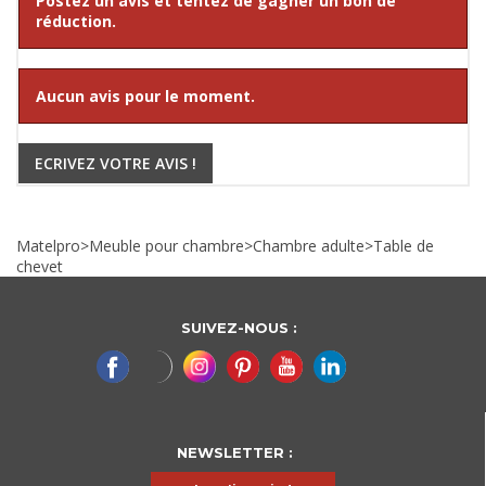
Postez un avis et tentez de gagner un bon de
réduction.
Aucun avis pour le moment.
ECRIVEZ VOTRE AVIS !
Matelpro
>
Meuble pour chambre
>
Chambre adulte
>
Table de
chevet
SUIVEZ-NOUS :
NEWSLETTER :