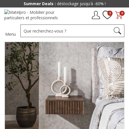
Summer Deals :
déstockage jusqu'à -60% !
0
0
Menu