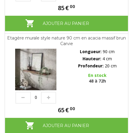
00
85
€
AJOUTER AU PANIER
Etagère murale style nature 90 cm en acacia massif brun
Carvie
Longueur:
90 cm
Hauteur:
4 cm
Profondeur:
20 cm
En stock
48 à 72h
00
65
€
AJOUTER AU PANIER