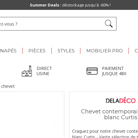
Summer Deals :
déstockage jusqu'à -60% !
ANAPÉS
PIÈCES
STYLES
MOBILIER PRO
C
DIRECT
PAIEMENT
USINE
JUSQUE 48X
 chevet
Chevet contempora
blanc Curtis
Craquez pour notre chevet cont
blanc Curtis - Vaste sélection de