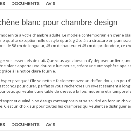
ES
DOCUMENTS
AVIS
chêne blanc pour chambre design
 modernité à votre
chambre adulte
. Le modèle contemporain en chêne blan
bine qualité exceptionnelle et style épuré, grâce à sa structure en panneau
ions de 58 cm de longueur, 45 cm de hauteur et 45 cm de profondeur, ce ch
nger vos essentiels de nuit. Que vous ayez besoin d’y déposer un livre, un
 chêne blanc apporte une douceur lumineuse, créant une atmosphère apais
grâce à la notice claire fournie.
si hyper pratique ! Elle se nettoie facilement avec un chiffon doux, un peu d
 est conçu pour durer, parfait si vous recherchez un investissement à long
 pour ceux qui veulent une
table de chevet
à la fois moderne et intemporelle
d’esprit et qualité. Son design contemporain et sa solidité en font un choi
re. C'est un choix sûr pour toutes les chambres qui veulent se distinguer 
ES
DOCUMENTS
AVIS