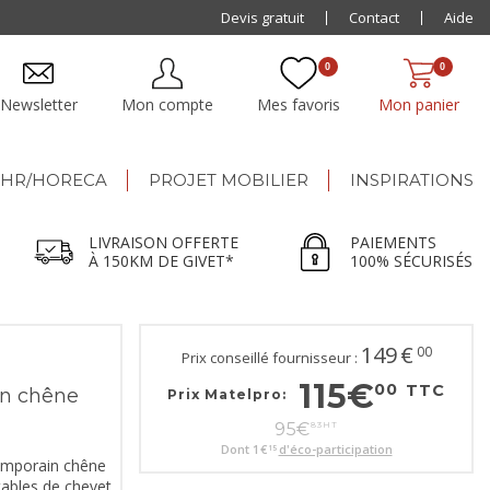
Paiement jusqu'à
Devis gratuit
48x
Contact
Aide
0
0
Newsletter
Mon compte
Mes favoris
Mon panier
HR/HORECA
PROJET MOBILIER
INSPIRATIONS
LIVRAISON OFFERTE
PAIEMENTS
À 150KM DE GIVET*
100% SÉCURISÉS
149
€
00
Prix conseillé fournisseur :
115
€
00
TTC
in chêne
Prix Matelpro:
95
€
83
HT
Dont
1
€
d'éco-participation
15
emporain chêne
 tables de chevet