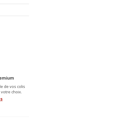
remium
e de vos colis
 votre choix.
us