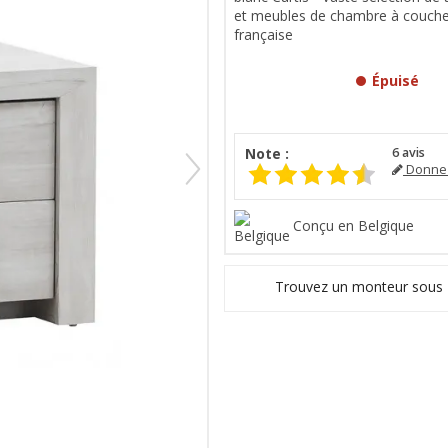
et meubles de chambre à coucher
française
Épuisé
Note :
6
avis
Donnez
Conçu en Belgique
Trouvez un monteur sous