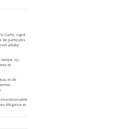
c Curtis, signé
x de particules
evet adulte
e lampe, ou
ante et
’eau et de
 terme.
.
x incontournable
avec élégance et