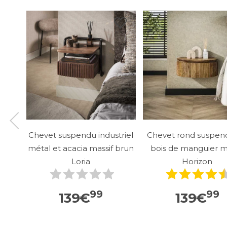
Chevet suspendu industriel
Chevet rond suspen
métal et acacia massif brun
bois de manguier m
Loria
Horizon
99
99
139
€
139
€