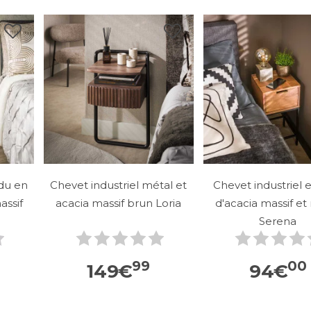
du en
Chevet industriel métal et
Chevet industriel 
assif
acacia massif brun Loria
d'acacia massif et
Serena
99
00
149
€
94
€