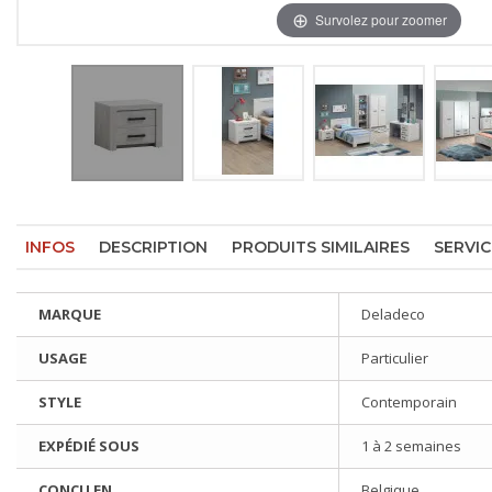
Survolez pour zoomer
INFOS
DESCRIPTION
PRODUITS SIMILAIRES
SERVIC
MARQUE
Deladeco
USAGE
Particulier
STYLE
Contemporain
EXPÉDIÉ SOUS
1 à 2 semaines
CONÇU EN
Belgique