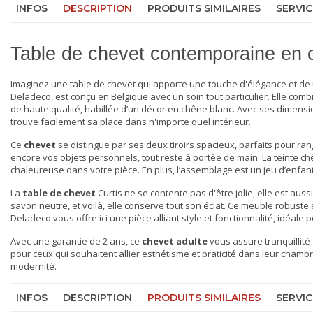
INFOS
DESCRIPTION
PRODUITS SIMILAIRES
SERVIC
Table de chevet contemporaine en 
Imaginez une table de chevet qui apporte une touche d'élégance et de
Deladeco, est conçu en Belgique avec un soin tout particulier. Elle com
de haute qualité, habillée d’un décor en chêne blanc. Avec ses dimens
trouve facilement sa place dans n'importe quel intérieur.
Ce
chevet
se distingue par ses deux tiroirs spacieux, parfaits pour ra
encore vos objets personnels, tout reste à portée de main. La teinte
chaleureuse dans votre pièce. En plus, l’assemblage est un jeu d’enfant 
La
table de chevet
Curtis ne se contente pas d'être jolie, elle est aus
savon neutre, et voilà, elle conserve tout son éclat. Ce meuble robuste
Deladeco vous offre ici une pièce alliant style et fonctionnalité, idéale
Avec une garantie de 2 ans, ce
chevet adulte
vous assure tranquillité 
pour ceux qui souhaitent allier esthétisme et praticité dans leur chamb
modernité.
INFOS
DESCRIPTION
PRODUITS SIMILAIRES
SERVIC