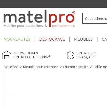
+33 3 66 722 898
- Lu-Ve : 9h-12h30/13h30-17h
NOUVEAUTÉS
DÉSTOCKAGE
MEUBLES
C
SHOWROOM &
ENTREPRISE
ENTREPÔT DE 5000M²
FRANÇAISE
Matelpro
>
Meuble pour chambre
>
Chambre adulte
>
Table de