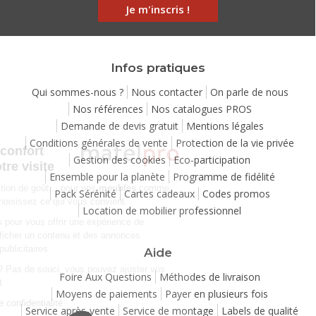
Je m'inscris !
Infos pratiques
Qui sommes-nous ?
Nous contacter
On parle de nous
Nos références
Nos catalogues PROS
Demande de devis gratuit
Mentions légales
Continuer sans accepter
Conditions générales de vente
Protection de la vie privée
Chez Matelpro, le confort
Gestion des cookies
Eco-participation
commence dès votre visite
Ensemble pour la planète
Programme de fidélité
Le
confort
, c'est une question de goût… pour nos
meubles
comme
Pack Sérénité
Cartes cadeaux
Codes promos
pour nos cookies ! Vous choisissez ce qui vous convient.
Location de mobilier professionnel
Nous utilisons des cookies pour vous offrir une expérience de
navigation moelleuse et afficher un contenu et des annonces
personnalisées à des fins publicitaires
Aide
Besoin de changer d’avis ? Pas de souci, vous pouvez ajuster vos
Foire Aux Questions
Méthodes de livraison
préférences à tout moment
Moyens de paiements
Payer en plusieurs fois
Consulter notre politique de confidentialité
Service après-vente
Service de montage
Labels de qualité