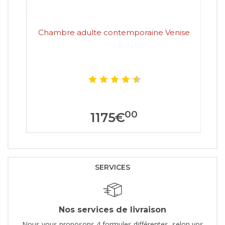
Chambre adulte contemporaine Venise
C
00
1175
€
SERVICES
Nos services de livraison
Nous vous proposons 4 formules différentes, selon vos