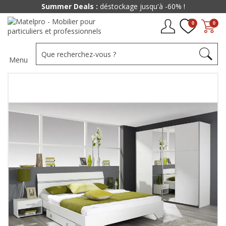
Summer Deals :
déstockage jusqu'à -60% !
0
0
Menu