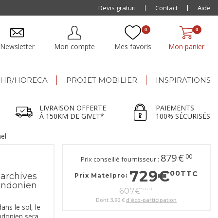
Paiement jusqu'à
Devis gratuit
48x
Contact
Aide
0
0
Newsletter
Mon compte
Mes favoris
Mon panier
HR/HORECA
PROJET MOBILIER
INSPIRATIONS
LIVRAISON OFFERTE
PAIEMENTS
À 150KM DE GIVET*
100% SÉCURISÉS
el
879
€
00
Prix conseillé fournisseur :
729
€
00
TTC
 archives
Prix Matelpro:
ondonien
607
€
50
HT
Dont
3,90 €
d'éco-participation
ans le sol, le
ndonien sera