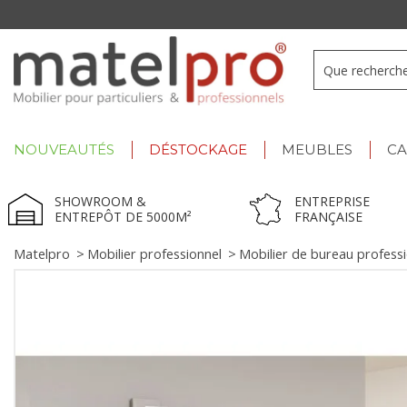
+33 3 66 722 898
- Lu-Ve : 9h-12h30/13h30-17h
NOUVEAUTÉS
DÉSTOCKAGE
MEUBLES
C
SHOWROOM &
ENTREPRISE
ENTREPÔT DE 5000M²
FRANÇAISE
Matelpro
>
Mobilier professionnel
>
Mobilier de bureau profess