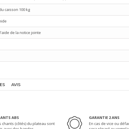
du caisson 100 kg
mide
aide de la notice jointe
ES
AVIS
ANTS ABS
GARANTIE 2 ANS
s chants (côtés) du plateau sont
En cas de vice ou défau
nis avec des bandes
sera réparé ou rempla