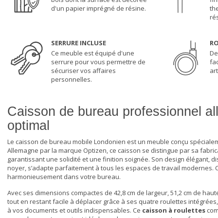
d'un papier imprégné de résine.
th
ré
SERRURE INCLUSE
RO
Ce meuble est équipé d'une
De
serrure pour vous permettre de
fa
sécuriser vos affaires
art
personnelles.
Caisson de bureau professionnel al
optimal
Le
caisson de bureau
mobile Londonien est un meuble conçu spécialeme
Allemagne par la marque Optizen, ce caisson se distingue par sa fabri
garantissant une solidité et une finition soignée. Son design élégant, d
noyer, s’adapte parfaitement à tous les espaces de travail modernes. 
harmonieusement dans votre bureau.
Avec ses dimensions compactes de 42,8 cm de largeur, 51,2 cm de haut
tout en restant facile à déplacer grâce à ses quatre roulettes intégrées,
à vos documents et outils indispensables. Ce
caisson à roulettes
comb