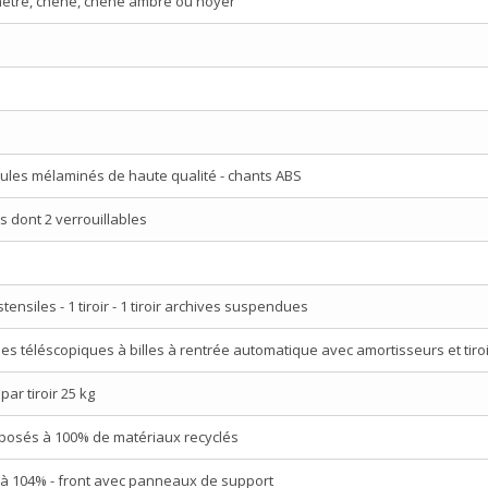
, hêtre, chêne, chêne ambré ou noyer
ules mélaminés de haute qualité - chants ABS
s dont 2 verrouillables
ensiles - 1 tiroir - 1 tiroir archives suspendues
ues téléscopiques à billes à rentrée automatique avec amortisseurs et tiroi
ar tiroir 25 kg
mposés à 100% de matériaux recyclés
e à 104% - front avec panneaux de support