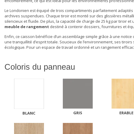
encombrement, ce qui est idéal pour les environnements professionnel
Le Londonien est équipé de trois compartiments parfaitement adaptés aux
archives suspendues. Chaque tiroir est monté sur des glissières métall
silencieux et fluide. De plus, la capacité de charge de 25 kg par tiroi
meuble de rangement
destiné à contenir dossiers, fournitures et éq
Enfin, ce caisson bénéficie d’un assemblage simple grâce à une notice c
une tranquillité d’esprit totale. Soucieux de l’environnement, ses tiro
écologique. Pour un espace de travail ordonné et un
rangement
efficac
Coloris du panneau
GRIS
ERABLE
BLANC