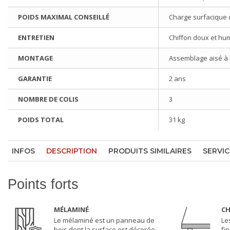
POIDS MAXIMAL CONSEILLÉ
Charge surfacique 
ENTRETIEN
Chiffon doux et hu
MONTAGE
Assemblage aisé à l'
GARANTIE
2 ans
NOMBRE DE COLIS
3
POIDS TOTAL
31 kg
INFOS
DESCRIPTION
PRODUITS SIMILAIRES
SERVIC
Points forts
MÉLAMINÉ
CH
Le mélaminé est un panneau de
Le
bois dont la surface est décorée
fi