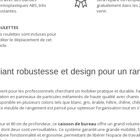
ermoplastiques ABS, très
gratuitement dans les 
sistantes.
venir.
ULETTES
s roulettes sont incluses pour
ciliter le déplacement de cet
icle.
liant robustesse et design pour un r
nt pour les professionnels cherchant un mobilier pratique et durable. F
cation en panneaux de particules mélaminés de haute qualité avec chants
isponible en plusieurs coloris tels que blanc, gris, érable, hêtre, chêne, c
Ce meuble de rangement est pensé pour optimiser l’organisation tout en s’
eur et 80 cm de profondeur, ce
caisson de bureau
offre un grand volum
 dont deux sont verrouillables. Ce système garantit une grande mobilité, fac
ine fonctionnalité et ergonomie, permettant de libérer l’espace de travai