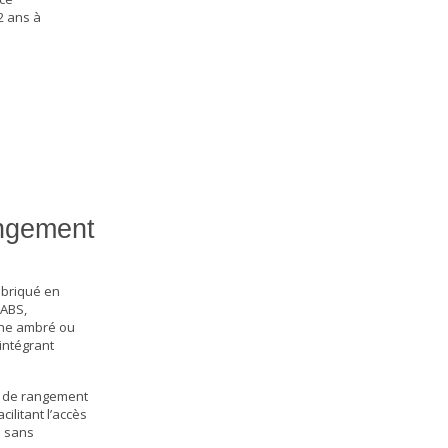
2 ans à
angement
abriqué en
 ABS,
hêne ambré ou
intégrant
e de rangement
ilitant l’accès
l sans