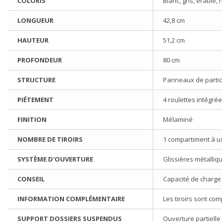
COLORIS
Blanc, gris, érable
LONGUEUR
42,8 cm
HAUTEUR
51,2 cm
PROFONDEUR
80 cm
STRUCTURE
Panneaux de partic
PIÉTEMENT
4 roulettes intégrée
FINITION
Mélaminé
NOMBRE DE TIROIRS
1 compartiment à ust
SYSTÈME D'OUVERTURE
Glissières métalliq
CONSEIL
Capacité de charge p
INFORMATION COMPLÉMENTAIRE
Les tiroirs sont co
SUPPORT DOSSIERS SUSPENDUS
Ouverture partiell