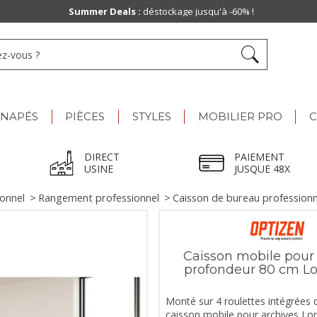
Summer Deals :
déstockage jusqu'à -60% !
ANAPÉS
PIÈCES
STYLES
MOBILIER PRO
C
DIRECT
PAIEMENT
USINE
JUSQUE 48X
ionnel
>
Rangement professionnel
>
Caisson de bureau professionn
Caisson mobile pour
profondeur 80 cm L
Monté sur 4 roulettes intégrées d
caisson mobile pour archives Lo